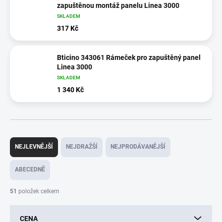
zapuštěnou montáž panelu Linea 3000
SKLADEM
317 Kč
Bticino 343061 Rámeček pro zapuštěný panel
Linea 3000
SKLADEM
1 340 Kč
Ř
a
NEJLEVNĚJŠÍ
NEJDRAŽŠÍ
NEJPRODÁVANĚJŠÍ
z
e
ABECEDNĚ
n
í
51
položek celkem
p
r
CENA
o