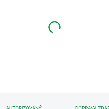
MŮŽEME DORUČIT DO:
12.8.2
−
+
Instalační krabice s rámečk
DETAILNÍ INFORMACE
AUTORIZOVANÝ
DOPRAVA ZDA