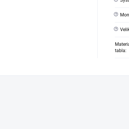
Syst
?
Mont
?
Veli
Materi
tabla
: