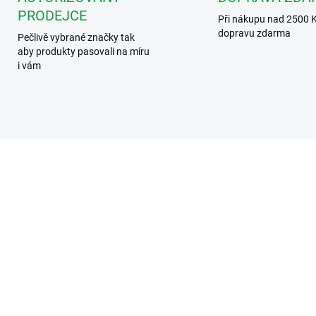
PRODEJCE
Při nákupu nad 2500 
dopravu zdarma
Pečlivě vybrané značky tak
aby produkty pasovali na míru
i vám
956/81HF-2
95
ZDARMA
ZD
NEDOSTUPNÉ
NEDOST
met 956/81HF-2
Urmet 956/81 Souprav