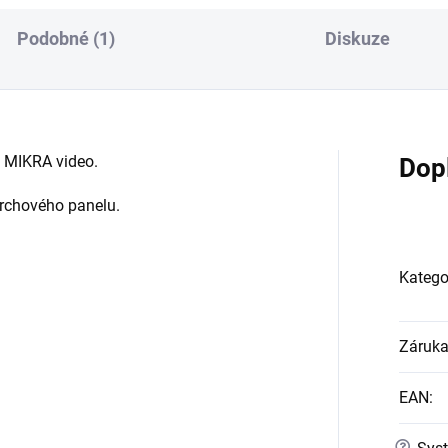
Podobné (1)
Diskuze
l MIKRA video.
Dop
rchového panelu.
Katego
Záruk
EAN
:
?