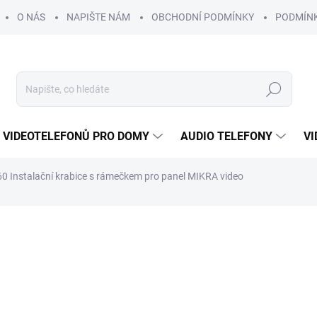
O NÁS
NAPIŠTE NÁM
OBCHODNÍ PODMÍNKY
PODMÍN
Hledat
 VIDEOTELEFONŮ PRO DOMY
AUDIO TELEFONY
VI
0 Instalační krabice s rámečkem pro panel MIKRA video
701 Kč
/ ks
579 Kč bez DPH
Měrná
SKLADEM
cena: