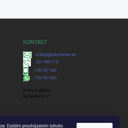
KONTAKT
e-shop@microware.eu
221 490 115
778 767 383
778 767 383
Praha 3, Žižkov,
Na Mokřině 17
ie. Dalším procházením tohoto