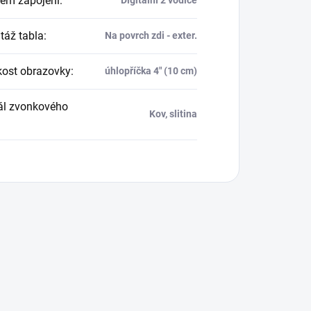
ém zapojení
:
áž tabla
:
Na povrch zdi - exter.
kost obrazovky
:
úhlopříčka 4" (10 cm)
ál zvonkového
Kov, slitina