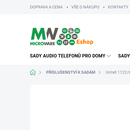
Přejít
DOPRAVA A CENA
VŠE O NÁKUPU
KONTAKTY
na
obsah
SADY AUDIO TELEFONŮ PRO DOMY
SADY
Domů
PŘÍSLUŠENSTVÍ K SADÁM
Urmet 1122/6
ZNAČKA:
URMET