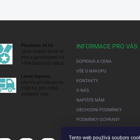
INFORMACE PRO VÁS
Působíme 28 let
Jsme stabilní firma na
trhu a
garantujeme Vám
DOPRAVA A CENA
100% bezpečný nákup.
VŠE O NÁKUPU
Levná doprava
KONTAKTY
zdarma při nákupu nad
2500 Kč, přes 3500
O NÁS
výdejních míst
NAPIŠTE NÁM
OBCHODNÍ PODMÍNKY
PODMÍNKY OCHRANY
Tento web používá soubory cook