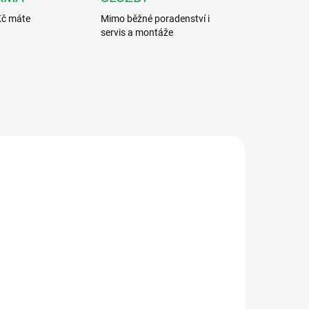
Kč máte
Mimo běžné poradenství i
servis a montáže
6/81
1722/83
ARMA
ZDARMA
UPNÉ
NEDOSTUPNÉ
a
Urmet 1722/83 -