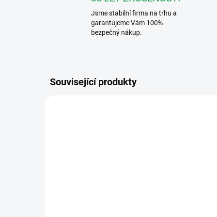
Jsme stabilní firma na trhu a
garantujeme Vám 100%
bezpečný nákup.
Související produkty
956/81HF
ZDARMA
NEDOSTUPNÉ
Urmet 956/81HF
Ur