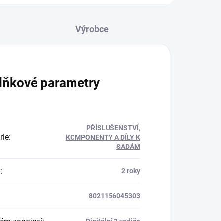
lňkové parametry
PŘÍSLUŠENSTVÍ,
rie
:
KOMPONENTY A DÍLY K
SADÁM
a
:
2 roky
8021156045303
Digitální 2 vodiče