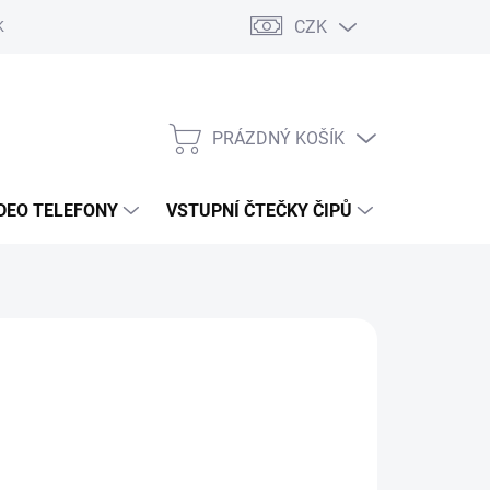
CZK
KY OCHRANY
PRÁZDNÝ KOŠÍK
NÁKUPNÍ
KOŠÍK
DEO TELEFONY
VSTUPNÍ ČTEČKY ČIPŮ
DOPRAVA 