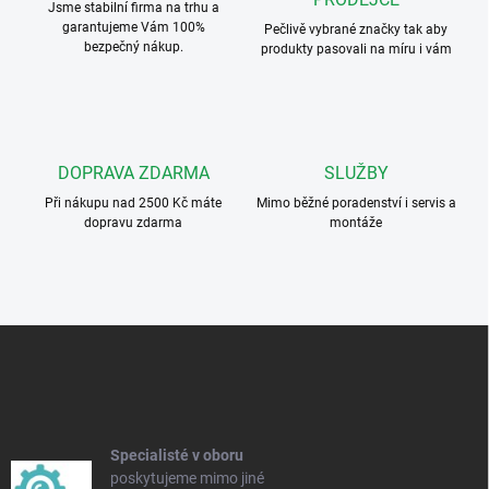
Jsme stabilní firma na trhu a
p
garantujeme Vám 100%
r
Pečlivě vybrané značky tak aby
bezpečný nákup.
v
produkty pasovali na míru i vám
k
y
v
ý
p
DOPRAVA ZDARMA
SLUŽBY
i
s
Při nákupu nad 2500 Kč máte
Mimo běžné poradenství i servis a
u
dopravu zdarma
montáže
Z
á
p
a
t
í
Specialisté v oboru
poskytujeme mimo jiné