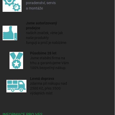
poradenství, servis
a montáže
Jsme autorizovaný
prodejce
našich značek, víme jak
naše produkty
fungují a proč je nabízíme
Působíme 28 let
Jsme stabilní firma na
trhu a
garantujeme Vám
100% bezpečný nákup.
Levná doprava
zdarma při nákupu nad
2500 Kč, přes 3500
výdejních míst
INFORMACE PRO VÁS