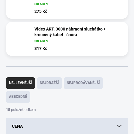
SKLADEM
275 Kč
Videx ART. 3000 náhradní sluchátko +
kroucený kabel - šnůra
SKLADEM
317 Kč
Ř
a
NEJLEVNĚJŠÍ
NEJDRAŽŠÍ
NEJPRODÁVANĚJŠÍ
z
e
ABECEDNĚ
n
í
15
položek celkem
p
r
CENA
o