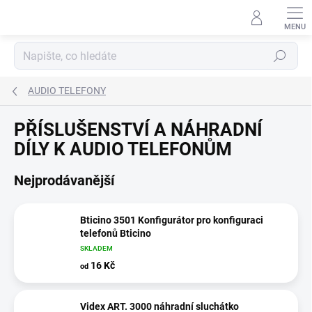
Přejít
na
obsah
Hledat
AUDIO TELEFONY
PŘÍSLUŠENSTVÍ A NÁHRADNÍ
DÍLY K AUDIO TELEFONŮM
Nejprodávanější
Bticino 3501 Konfigurátor pro konfiguraci
telefonů Bticino
SKLADEM
16 Kč
od
Videx ART. 3000 náhradní sluchátko