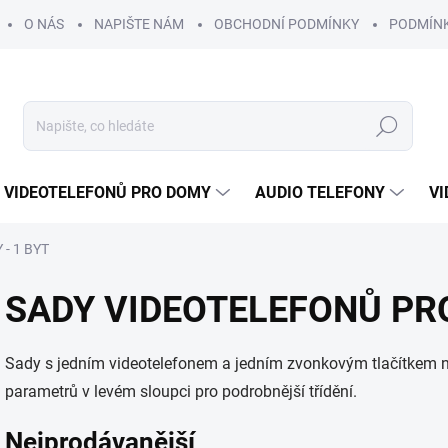
O NÁS
NAPIŠTE NÁM
OBCHODNÍ PODMÍNKY
PODMÍN
Hledat
 VIDEOTELEFONŮ PRO DOMY
AUDIO TELEFONY
VI
 - 1 BYT
SADY VIDEOTELEFONŮ PRO
Sady s jedním videotelefonem a jedním zvonkovým tlačítkem na 
parametrů v levém sloupci pro podrobnější třídění.
Nejprodávanější