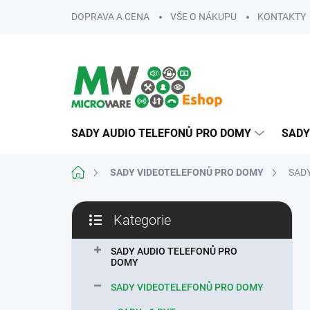
Přejít
DOPRAVA A CENA
VŠE O NÁKUPU
KONTAKTY
na
obsah
SADY AUDIO TELEFONŮ PRO DOMY
SADY
Domů
SADY VIDEOTELEFONŮ PRO DOMY
SADY
P
Kategorie
o
Přeskočit
s
kategorie
t
SADY AUDIO TELEFONŮ PRO
DOMY
r
a
SADY VIDEOTELEFONŮ PRO DOMY
n