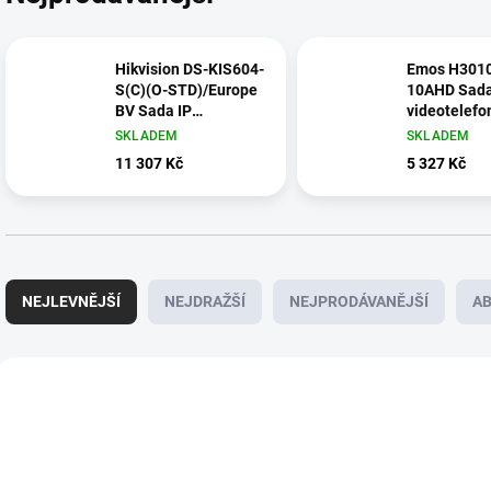
Hikvision DS-KIS604-
Emos H301
S(C)(O-STD)/Europe
10AHD Sad
BV Sada IP
videotelefo
videotelefonu pro 1
byt advanc
SKLADEM
SKLADEM
byt, čtečka čipů, wifi
11 307 Kč
5 327 Kč
Ř
a
NEJLEVNĚJŠÍ
NEJDRAŽŠÍ
NEJPRODÁVANĚJŠÍ
A
z
e
n
V
í
ý
H4032
p
p
r
i
o
s
d
p