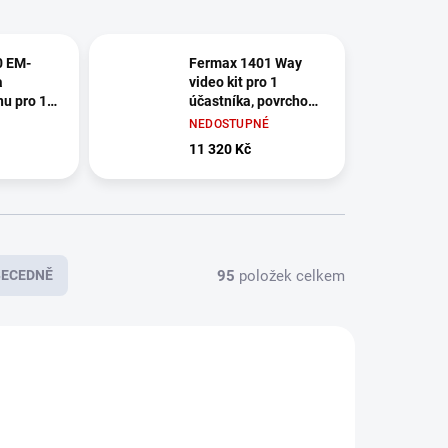
0 EM-
Fermax 1401 Way
a
video kit pro 1
nu pro 1
účastníka, povrchový
ed
dotykový handsfree
NEDOSTUPNÉ
videotelefon
11 320 Kč
95
položek celkem
BECEDNĚ
SKVĚLÁ CENA ✔
H4031
H2017
ZDARMA