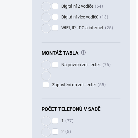
Digitální 2 vodiče
64
Digitální více vodičů
13
WIFI, IP - PC a internet
25
?
MONTÁŽ TABLA
Na povrch zdi - exter.
76
Zapuštění do zdi - exter
55
POČET TELEFONŮ V SADĚ
1
77
2
5