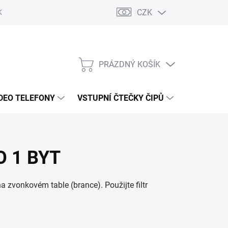
CZK
KY OCHRANY
PRÁZDNÝ KOŠÍK
NÁKUPNÍ
KOŠÍK
DEO TELEFONY
VSTUPNÍ ČTEČKY ČIPŮ
DOPRAVA 
 1 BYT
zvonkovém table (brance). Použijte filtr