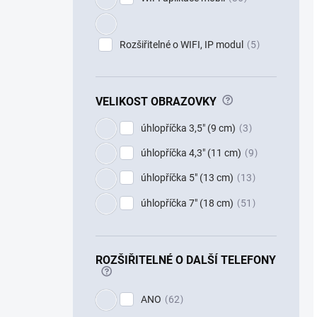
Rozšiřitelné o WIFI, IP modul
5
?
VELIKOST OBRAZOVKY
úhlopříčka 3,5" (9 cm)
3
úhlopříčka 4,3" (11 cm)
9
úhlopříčka 5" (13 cm)
13
úhlopříčka 7" (18 cm)
51
ROZŠIŘITELNÉ O DALŠÍ TELEFONY
?
ANO
62