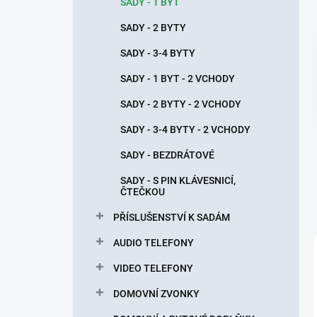
n
SADY - 1 BYT
í
SADY - 2 BYTY
p
a
SADY - 3-4 BYTY
n
SADY - 1 BYT - 2 VCHODY
e
l
SADY - 2 BYTY - 2 VCHODY
SADY - 3-4 BYTY - 2 VCHODY
SADY - BEZDRÁTOVÉ
SADY - S PIN KLÁVESNICÍ,
ČTEČKOU
PŘÍSLUŠENSTVÍ K SADÁM
AUDIO TELEFONY
VIDEO TELEFONY
DOMOVNÍ ZVONKY