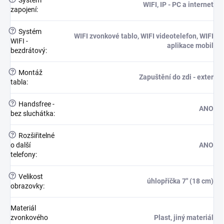
Systém
WIFI, IP - PC a internet
zapojení
:
?
Systém
WIFI zvonkové tablo, WIFI videotelefon, WIFI
WIFI -
aplikace mobil
bezdrátový
:
?
Montáž
Zapuštění do zdi - exter
tabla
:
?
Handsfree -
ANO
bez sluchátka
:
?
Rozšiřitelné
o další
ANO
telefony
:
?
Velikost
úhlopříčka 7" (18 cm)
obrazovky
:
Materiál
zvonkového
Plast, jiný materiál