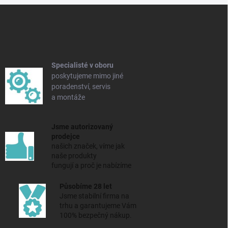
Z
á
p
a
t
í
Specialisté v oboru
poskytujeme mimo jiné
poradenství, servis
a montáže
Jsme autorizovaný
prodejce
našich značek, víme jak
naše produkty
fungují a proč je nabízíme
Působíme 28 let
Jsme stabilní firma na
trhu a
garantujeme Vám
100% bezpečný nákup.