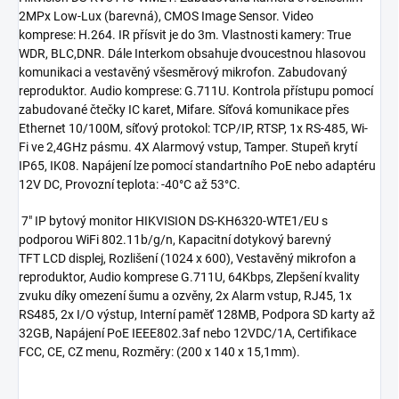
2MPx Low-Lux (barevná), CMOS Image Sensor. Video
komprese: H.264. IR přísvit je do 3m. Vlastnosti kamery: True
WDR, BLC,DNR. Dále Interkom obsahuje dvoucestnou hlasovou
komunikaci a vestavěný všesměrový mikrofon. Zabudovaný
reproduktor. Audio komprese: G.711U. Kontrola přístupu pomocí
zabudované čtečky IC karet, Mifare. Síťová komunikace přes
Ethernet 10/100M, síťový protokol: TCP/IP, RTSP, 1x RS-485, Wi-
Fi ve 2,4GHz pásmu. 4X Alarmový vstup, Tamper. Stupeň krytí
IP65, IK08. Napájení lze pomocí standartního PoE nebo adaptéru
12V DC, Provozní teplota: -40°C až 53°C.
7" IP bytový monitor HIKVISION DS-KH6320-WTE1/EU s
podporou WiFi 802.11b/g/n, Kapacitní dotykový barevný
TFT LCD displej, Rozlišení (1024 x 600), Vestavěný mikrofon a
reproduktor, Audio komprese G.711U, 64Kbps, Zlepšení kvality
zvuku díky omezení šumu a ozvěny, 2x Alarm vstup, RJ45, 1x
RS485, 2x I/O výstup, Interní paměť 128MB, Podpora SD karty až
32GB, Napájení PoE IEEE802.3af nebo 12VDC/1A, Certifikace
FCC, CE, CZ menu, Rozměry: (200 x 140 x 15,1mm).