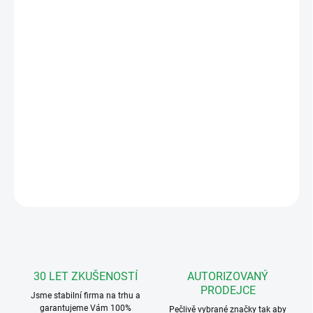
MOŽNOSTI
DORUČENÍ
−
+
Přidat do košíku
Vnitřní IP video-interkom Hikvision s
dotykovým 7"
LCD
displejem s maximálním
rozlišením 1024x600
DETAILNÍ INFORMACE
ZEPTAT SE
HLÍDAT
30 LET ZKUŠENOSTÍ
AUTORIZOVANÝ
PRODEJCE
Jsme stabilní firma na trhu a
garantujeme Vám 100%
Pečlivě vybrané značky tak aby