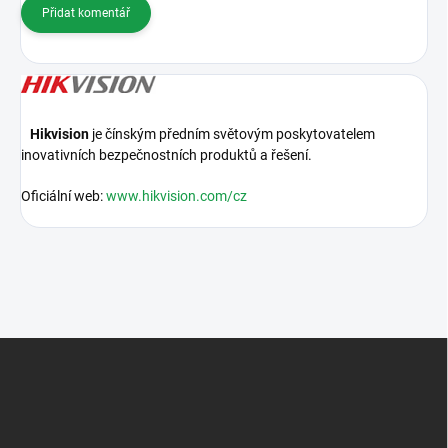
Přidat komentář
Hikvision
je čínským předním světovým poskytovatelem
inovativních bezpečnostních produktů a řešení.
Oficiální web:
www.hikvision.com/cz
Z
á
p
a
t