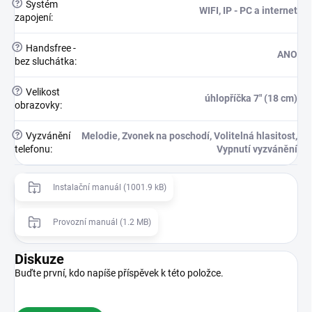
?
Systém
WIFI, IP - PC a internet
zapojení
:
?
Handsfree -
ANO
bez sluchátka
:
?
Velikost
úhlopříčka 7" (18 cm)
obrazovky
:
?
Vyzvánění
Melodie, Zvonek na poschodí, Volitelná hlasitost,
telefonu
:
Vypnutí vyzvánění
Instalační manuál (1001.9 kB)
Provozní manuál (1.2 MB)
Diskuze
Buďte první, kdo napíše příspěvek k této položce.