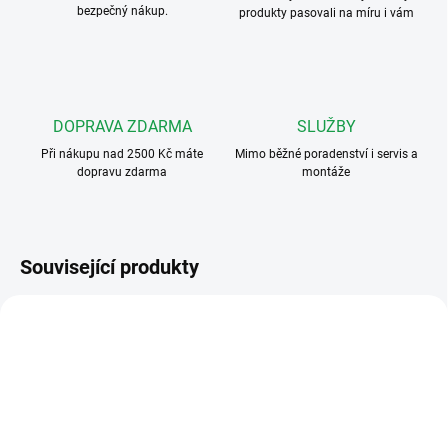
bezpečný nákup.
produkty pasovali na míru i vám
DOPRAVA ZDARMA
SLUŽBY
Při nákupu nad 2500 Kč máte
Mimo běžné poradenství i servis a
dopravu zdarma
montáže
Související produkty
VÝHODNÉ ⛭
DS-KIS602-B
DS-KV8213-WME1
SKVĚLÁ CENA ✔
I VÍCE VCHODŮ
ZDARMA
ZDARMA