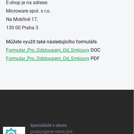
E-shop je na adrese:
Microware spol. s r.o.
Na Mokřině 17,
130 00 Praha 3
Můžete využít také následujícího formuláře.
Formular_Pro_Odstoupeni_Od_Smlouvy
DOC
Formular_Pro_Odstoupeni_Od_Smlouvy
PDF
Z
á
p
a
t
í
Specialisté v oboru
poskytujeme mimo jiné