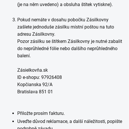
(je na něm uvedeno) a obsluha štítek vytiskne).
Pokud nemáte v dosahu pobočku Zásilkovny
zašlete jednoduše zásilku místní poštou na tuto
adresu Zásilkovny.
Pozor zásilku se štítkem Zásilkovny je nutné zabalit
do neprůhledné fólie nebo dalšího neprůhledného
balení.
Zásielkovňa.sk
ID e-shopu: 97926408
Kopčianska 92/A
Bratislava 851 01
Přiložte prosím fakturu.
Uveďte důvod reklamace, a další náležitosti, popište
podrobně závadu.