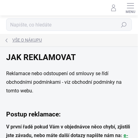
Přejít
na
obsah
Hledat
VŠE O NÁKUPU
JAK REKLAMOVAT
Reklamace nebo odstoupení od smlouvy se řídí
obchodními podmínkami - viz obchodní podmínky na
tomto webu.
Postup reklamace:
V první řadě pokud Vám v objednávce něco chybí, zjistili
jste závadu, nebo máte další dotazy napište nám na:
e-