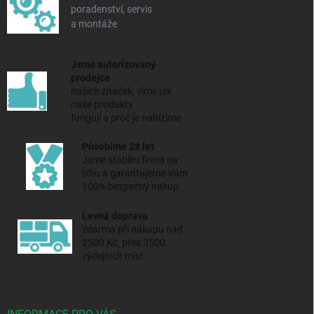
poradenství, servis
a montáže
Jsme autorizovaný
prodejce
našich značek, víme jak
naše produkty
fungují a proč je nabízíme
Působíme 28 let
Jsme stabilní firma na
trhu a
garantujeme Vám
100% bezpečný nákup.
Levná doprava
zdarma při nákupu nad
2500 Kč, přes 3500
výdejních míst