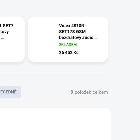
N-SET7
Videx 4810N-
tový
SET17S GSM
í
bezdrátový audio
-7
dveřní interkom, 15-
SKLADEM
čka čipů,
17 tlačítek, čtečka
26 452 Kč
o zdi
čipů
9
položek celkem
BECEDNĚ
DOPORUČUJEME
0N-SET7
4810N-SET7-XC
ZDARMA
ZDARMA