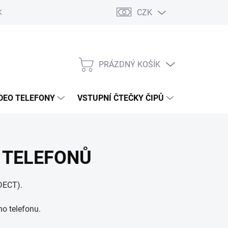
CZK
KY OCHRANY
PRÁZDNÝ KOŠÍK
NÁKUPNÍ
KOŠÍK
DEO TELEFONY
VSTUPNÍ ČTEČKY ČIPŮ
DOPRAVA 
 TELEFONŮ
DECT).
ho telefonu.