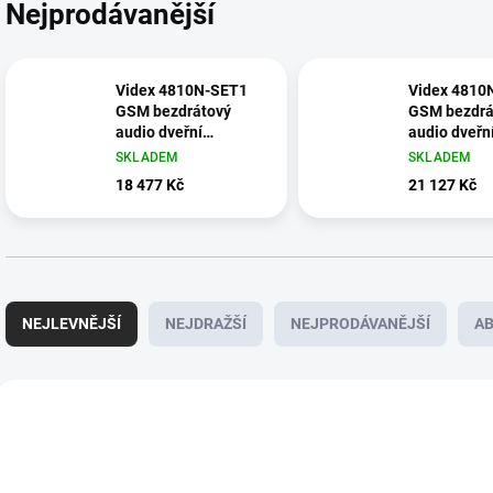
Nejprodávanější
Videx 4810N-SET1
Videx 4810
GSM bezdrátový
GSM bezdrá
audio dveřní
audio dveřn
interkom, 1-2
interkom, 5
SKLADEM
SKLADEM
tlačítek, čtečka čipů
tlačítek, čte
18 477 Kč
21 127 Kč
zapuštění d
Ř
a
NEJLEVNĚJŠÍ
NEJDRAŽŠÍ
NEJPRODÁVANĚJŠÍ
A
z
e
n
V
í
ý
DOPORUČUJEME
DOPORUČUJEME
4810N-SET1
481
p
p
r
i
o
ZDARMA
s