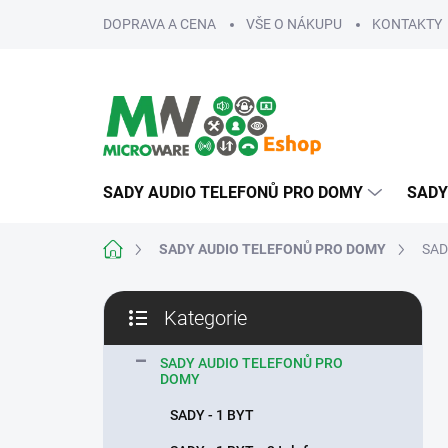
Přejít
DOPRAVA A CENA
VŠE O NÁKUPU
KONTAKTY
na
obsah
SADY AUDIO TELEFONŮ PRO DOMY
SADY
Domů
SADY AUDIO TELEFONŮ PRO DOMY
SAD
P
Kategorie
o
Přeskočit
s
kategorie
t
SADY AUDIO TELEFONŮ PRO
DOMY
r
a
SADY - 1 BYT
n