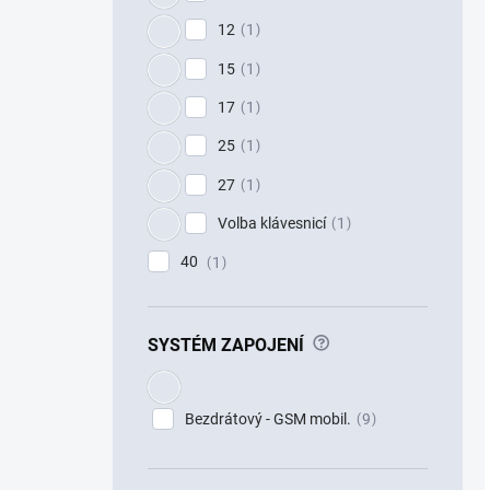
12
1
15
1
17
1
25
1
27
1
Volba klávesnicí
1
40
1
?
SYSTÉM ZAPOJENÍ
Bezdrátový - GSM mobil.
9