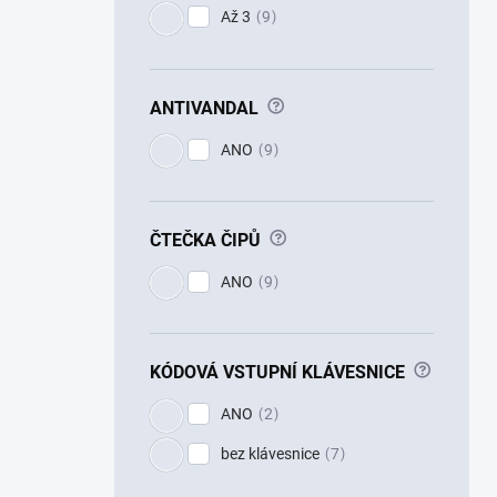
Až 3
9
?
ANTIVANDAL
ANO
9
?
ČTEČKA ČIPŮ
ANO
9
?
KÓDOVÁ VSTUPNÍ KLÁVESNICE
ANO
2
bez klávesnice
7