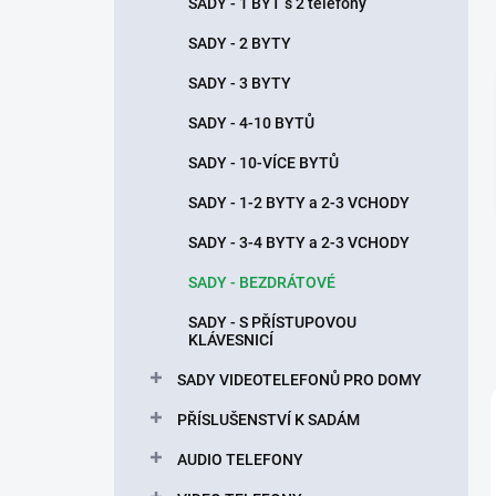
n
SADY - 1 BYT s 2 telefony
í
SADY - 2 BYTY
p
a
SADY - 3 BYTY
n
SADY - 4-10 BYTŮ
e
l
SADY - 10-VÍCE BYTŮ
SADY - 1-2 BYTY a 2-3 VCHODY
SADY - 3-4 BYTY a 2-3 VCHODY
SADY - BEZDRÁTOVÉ
SADY - S PŘÍSTUPOVOU
KLÁVESNICÍ
SADY VIDEOTELEFONŮ PRO DOMY
PŘÍSLUŠENSTVÍ K SADÁM
AUDIO TELEFONY