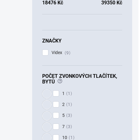
18476
Kč
39350
Kč
ZNAČKY
Videx
9
POČET ZVONKOVÝCH TLAČÍTEK,
?
BYTŮ
1
1
2
1
5
3
7
3
10
1