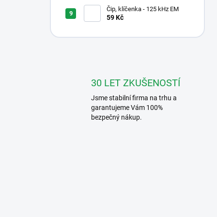
účastníka PLUTON BAX, 7"
Čip, klíčenka - 125 kHz EM
59 Kč
30 LET ZKUŠENOSTÍ
Jsme stabilní firma na trhu a
garantujeme Vám 100%
bezpečný nákup.