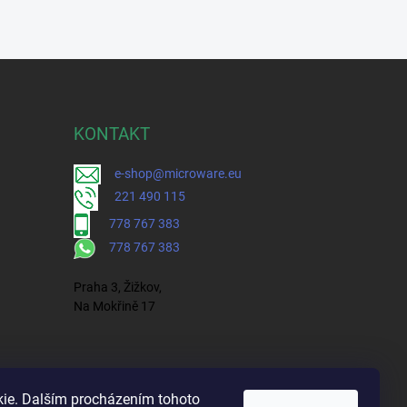
KONTAKT
e-shop@microware.eu
221 490 115
778 767 383
778 767 383
Praha 3, Žižkov,
Na Mokřině 17
ie. Dalším procházením tohoto