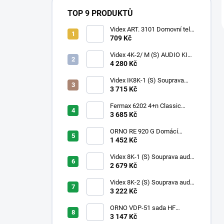
TOP 9 PRODUKTŮ
Videx ART. 3101 Domovní tel. -
4+n, UNIVERZÁLNÍ
709 Kč
Videx 4K-2/ M (S) AUDIO KIT
Dveřní souprava série 4000
4 280 Kč
pro 2 byty
Videx IK8K-1 (S) Souprava
audio s interkomem s 1
3 715 Kč
tlačítkem
Fermax 6202 4+n Classic
audio kit pro 2 účastníky s
3 685 Kč
telefony CityMax
ORNO RE 920 G Domácí
bezsluchátkový telefon -
1 452 Kč
domovní interkom - Šedá
(stříbrná)
Videx 8K-1 (S) Souprava audio
pro 1 byt
2 679 Kč
Videx 8K-2 (S) Souprava audio
pro 2 byty
3 222 Kč
ORNO VDP-51 sada HF
domovního telefonu pro 1
3 147 Kč