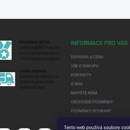
INFORMACE PRO VÁS
Působíme 28 let
Jsme stabilní firma na
trhu a
garantujeme Vám
DOPRAVA A CENA
100% bezpečný nákup.
VŠE O NÁKUPU
Levná doprava
KONTAKTY
zdarma při nákupu nad
2500 Kč, přes 3500
O NÁS
výdejních míst
NAPIŠTE NÁM
OBCHODNÍ PODMÍNKY
PODMÍNKY OCHRANY
Tento web používá soubory cook