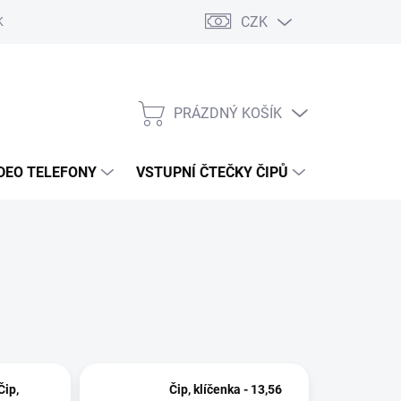
CZK
KY OCHRANY
PRÁZDNÝ KOŠÍK
NÁKUPNÍ
KOŠÍK
DEO TELEFONY
VSTUPNÍ ČTEČKY ČIPŮ
DOPRAVA 
Čip,
Čip, klíčenka - 13,56