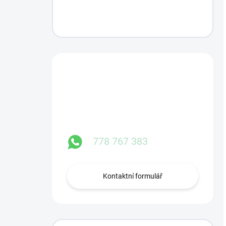
Máte otázku?
Obraťte se na nás.
778 767 383
Kontaktní formulář