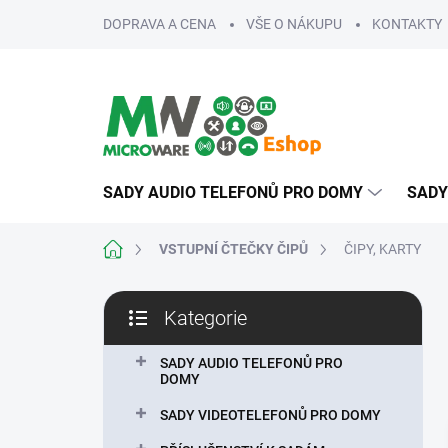
Přejít
DOPRAVA A CENA
VŠE O NÁKUPU
KONTAKTY
na
obsah
SADY AUDIO TELEFONŮ PRO DOMY
SADY
Domů
VSTUPNÍ ČTEČKY ČIPŮ
ČIPY, KARTY
P
Kategorie
o
Přeskočit
s
kategorie
t
SADY AUDIO TELEFONŮ PRO
DOMY
r
a
SADY VIDEOTELEFONŮ PRO DOMY
n