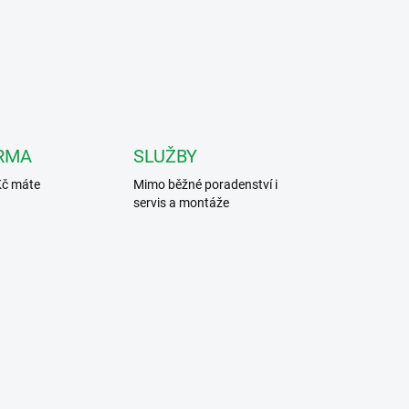
RMA
SLUŽBY
Kč máte
Mimo běžné poradenství i
servis a montáže