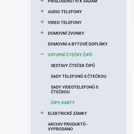
n
PŘÍSLUŠENSTVÍ K SADÁM
í
AUDIO TELEFONY
p
a
VIDEO TELEFONY
n
DOMOVNÍ ZVONKY
e
l
DOMOVNÍ A BYTOVÉ DOPLŇKY
VSTUPNÍ ČTEČKY ČIPŮ
SESTAVY ČTEČEK ČIPŮ
SADY TELEFONŮ S ČTEČKOU
SADY VIDEOTELEFONŮ S
ČTEČKOU
ČIPY, KARTY
ELEKTRICKÉ ZÁMKY
ARCHIV PRODUKTŮ -
VYPRODÁNO