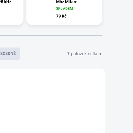
25 kHz
Mhz Mifare
SKLADEM
79 Kč
7
položek celkem
BECEDNĚ
125/CER
MIFARE-BEZ-MOD