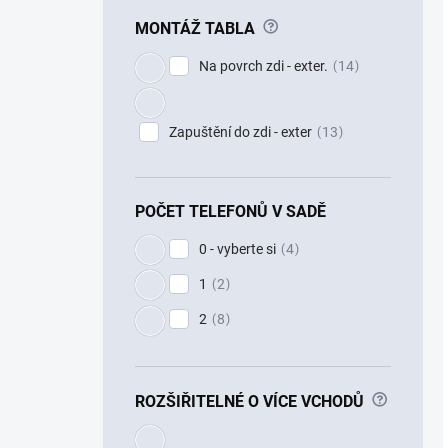
?
MONTÁŽ TABLA
Na povrch zdi - exter.
14
Zapuštění do zdi - exter
13
POČET TELEFONŮ V SADĚ
0 - vyberte si
4
1
2
2
8
?
ROZŠIŘITELNÉ O VÍCE VCHODŮ