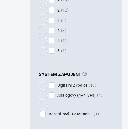
2
12
3
4
4
3
6
1
8
1
?
SYSTÉM ZAPOJENÍ
Digitální 2 vodiče
13
Analogový (4+n, 3+n)
4
Bezdrátový - GSM mobil.
1