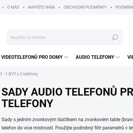
O NÁS
NAPIŠTE NÁM
OBCHODNÍ PODMÍNKY
PODMÍN
Hledat
 VIDEOTELEFONŮ PRO DOMY
AUDIO TELEFONY
VI
 - 1 BYT s 2 telefony
SADY AUDIO TELEFONŮ PRO
TELEFONY
Sady s jedním zvonkovým tlačítkem na zvonkovém table (branc
telefon do více místností. Použijte podrobný filtr parametrů v l