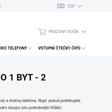
CZK
KY OCHRANY
PRÁZDNÝ KOŠÍK
NÁKUPNÍ
KOŠÍK
DEO TELEFONY
VSTUPNÍ ČTEČKY ČIPŮ
DOPRAVA 
 1 BYT - 2
e) a dvěma telefony. Např. pokud potřebujete
evém sloupci pro podrobnější třídění.