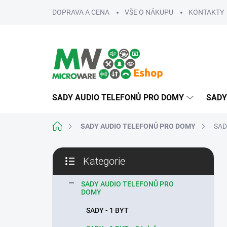
Přejít
DOPRAVA A CENA
VŠE O NÁKUPU
KONTAKTY
na
obsah
SADY AUDIO TELEFONŮ PRO DOMY
SADY
Domů
SADY AUDIO TELEFONŮ PRO DOMY
SADY
P
Kategorie
o
Přeskočit
s
kategorie
t
SADY AUDIO TELEFONŮ PRO
DOMY
r
a
SADY - 1 BYT
n