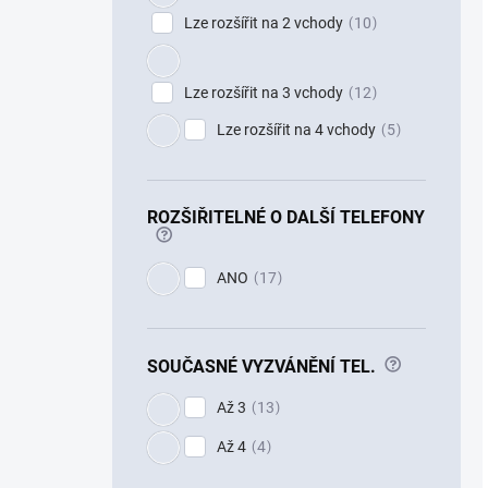
Lze rozšířit na 2 vchody
10
Lze rozšířit na 3 vchody
12
Lze rozšířit na 4 vchody
5
ROZŠIŘITELNÉ O DALŠÍ TELEFONY
?
ANO
17
?
SOUČASNÉ VYZVÁNĚNÍ TEL.
Až 3
13
Až 4
4