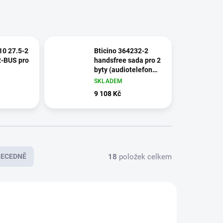
10 27.5-2
Bticino 364232-2
2-BUS pro
handsfree sada pro 2
byty (audiotelefon
Classe 100
SKLADEM
standard+ vstupní
9 108 Kč
panel Linea 3000)
18
položek celkem
BECEDNĚ
0 26.1-2
4FY 110 26.2-2