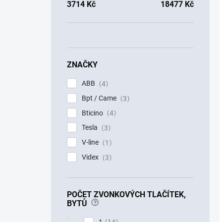
3714
Kč
18477
Kč
ZNAČKY
ABB
4
Bpt / Came
3
Bticino
4
Tesla
3
V-line
1
Videx
3
POČET ZVONKOVÝCH TLAČÍTEK,
?
BYTŮ
1
14