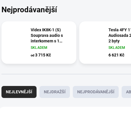
Nejprodávanější
Videx IK8K-1 (S)
Tesla 4FY 1
Souprava audio s
Audiosada 
interkomem s 1
2 byty
tlačítkem
SKLADEM
SKLADEM
3 715 Kč
6 621 Kč
od
Ř
a
NEJLEVNĚJŠÍ
NEJDRAŽŠÍ
NEJPRODÁVANĚJŠÍ
A
z
e
n
V
í
ý
VÝHODNÉ ⛭
IK8K
4FY 11
p
p
SKVĚLÁ CENA ✔
r
i