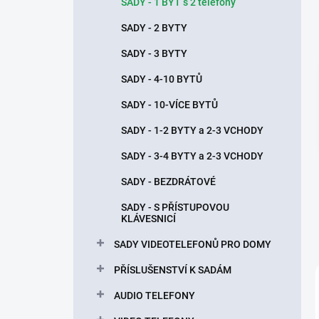
n
SADY - 1 BYT s 2 telefony
í
SADY - 2 BYTY
p
a
SADY - 3 BYTY
n
SADY - 4-10 BYTŮ
e
l
SADY - 10-VÍCE BYTŮ
SADY - 1-2 BYTY a 2-3 VCHODY
SADY - 3-4 BYTY a 2-3 VCHODY
SADY - BEZDRÁTOVÉ
SADY - S PŘÍSTUPOVOU
KLÁVESNICÍ
SADY VIDEOTELEFONŮ PRO DOMY
PŘÍSLUŠENSTVÍ K SADÁM
AUDIO TELEFONY