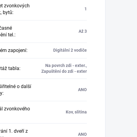
t zvonkových
1
k, bytů
:
časné
Až 3
ní tel.
:
ém zapojení
:
Digitální 2 vodiče
Na povrch zdi - exter.,
áž tabla
:
Zapuštění do zdi - exter
řitelné o další
ANO
ny
:
ál zvonkového
Kov, slitina
ání 1. dveří z
ANO