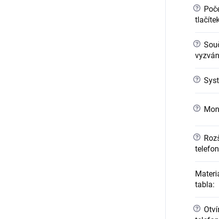
?
Poče
tlačíte
?
Sou
vyzváně
?
Syst
?
Mont
?
Rozši
telefo
Materi
tabla
:
?
Otvír