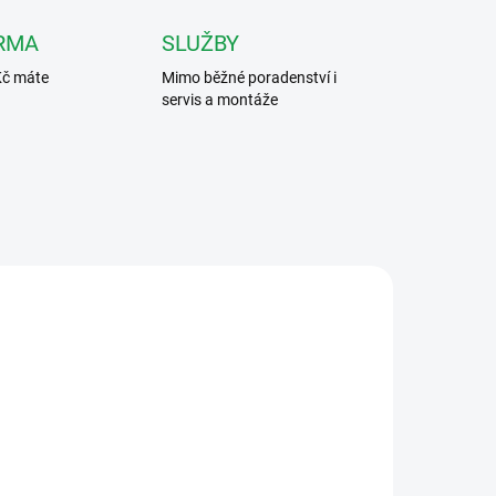
RMA
SLUŽBY
Kč máte
Mimo běžné poradenství i
servis a montáže
A200
PEC BI