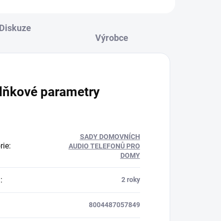
Diskuze
lňkové parametry
SADY DOMOVNÍCH
rie
:
AUDIO TELEFONŮ PRO
DOMY
a
:
2 roky
8004487057849