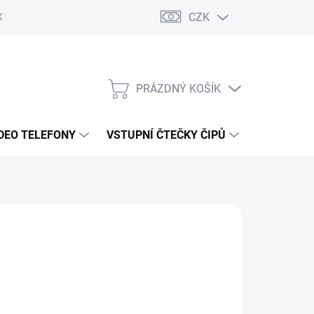
CZK
KY OCHRANY
PRÁZDNÝ KOŠÍK
NÁKUPNÍ
KOŠÍK
DEO TELEFONY
VSTUPNÍ ČTEČKY ČIPŮ
DOPRAVA 