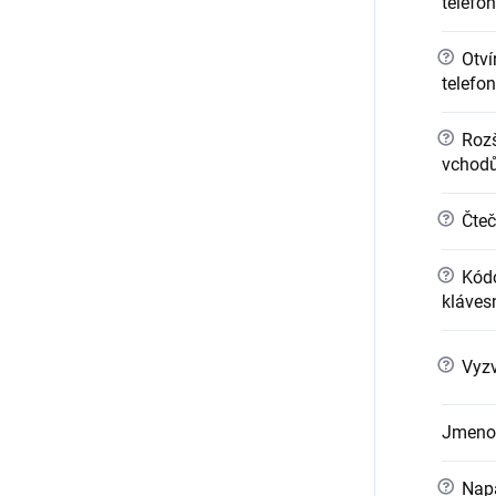
telefo
?
Otvír
telefo
?
Rozši
vchod
?
Čteč
?
Kódo
kláves
?
Vyzv
Jmeno
?
Napá