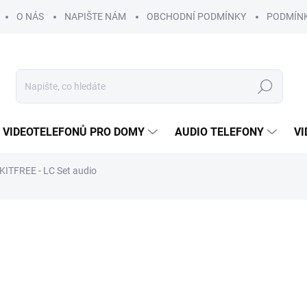
O NÁS
NAPIŠTE NÁM
OBCHODNÍ PODMÍNKY
PODMÍN
Hledat
 VIDEOTELEFONŮ PRO DOMY
AUDIO TELEFONY
VI
KITFREE - LC Set audio
VYBERTE SI
ROZŠIŘITELNÉ O
TELEFON K SADĚ
DALŠÍ VCHOD
6 169 Kč
/ ks
ZDARMA
5 098 Kč bez DPH