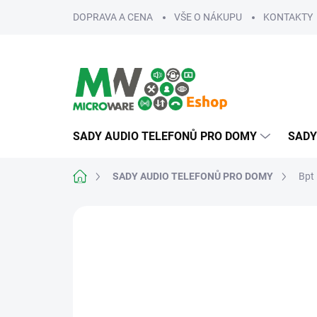
Přejít
DOPRAVA A CENA
VŠE O NÁKUPU
KONTAKTY
na
obsah
SADY AUDIO TELEFONŮ PRO DOMY
SADY
Domů
SADY AUDIO TELEFONŮ PRO DOMY
Bpt 
ZNAČKA:
BPT / CAME
SPOLEHLIVÉ
SNADNÁ MONTÁŽ
VÍCE DRUHŮ TEL.