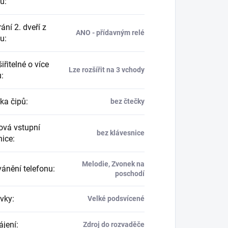
nu
:
ání 2. dveří z
ANO - přídavným relé
nu
:
řitelné o více
Lze rozšířit na 3 vchody
ů
:
ka čipů
:
bez čtečky
vá vstupní
bez klávesnice
nice
:
Melodie, Zvonek na
ánění telefonu
:
poschodí
vky
:
Velké podsvícené
jení
:
Zdroj do rozvaděče