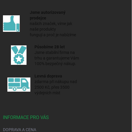
Jsme autorizovaný
prodejce
našich značek, víme jak
naše produkty
fungují a proč je nabízíme
Působíme 28 let
Jsme stabilní firma na
trhu a
garantujeme Vám
100% bezpečný nákup.
Levná doprava
zdarma při nákupu nad
2500 Kč, přes 3500
výdejních míst
INFORMACE PRO VÁS
DOPRAVA A CENA