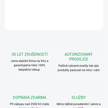
Vyzváněcí adaptér, pomocné relé, X1
DETAILNÍ INFORMACE
ZEPTAT SE
HLÍDAT
30 LET ZKUŠENOSTÍ
AUTORIZOVANÝ
PRODEJCE
Jsme stabilní firma na trhu a
garantujeme Vám 100%
Pečlivě vybrané značky tak aby
bezpečný nákup.
produkty pasovali na míru i vám
DOPRAVA ZDARMA
SLUŽBY
Při nákupu nad 2500 Kč máte
Mimo běžné poradenství i servis a