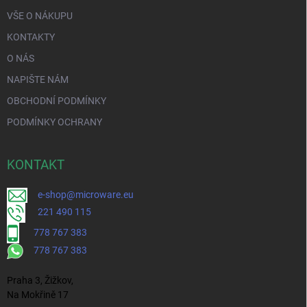
VŠE O NÁKUPU
KONTAKTY
O NÁS
NAPIŠTE NÁM
OBCHODNÍ PODMÍNKY
PODMÍNKY OCHRANY
KONTAKT
e-shop@microware.eu
221 490 115
778 767 383
778 767 383
Praha 3, Žižkov,
Na Mokřině 17