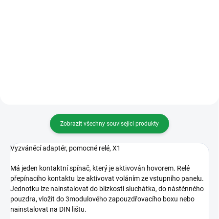
Varianty
Varianty
LCKITPEC04B Set audio: Perla 2x
LCKITPEC04 Set audio: Perla
Rodinný rozšiřitelný 2-drátový
Rodinný rozšiřitelný 2-drátový
systém, 2x Perla. Dvě tlačítka.
systém s telefonem Perla.
Zobrazit všechny související produkty
Vyzváněcí adaptér, pomocné relé, X1
Má jeden kontaktní spínač, který je aktivován hovorem. Relé
přepínacího kontaktu lze aktivovat voláním ze vstupního panelu.
Jednotku lze nainstalovat do blízkosti sluchátka, do nástěnného
pouzdra, vložit do 3modulového zapouzdřovacího boxu nebo
nainstalovat na DIN lištu.