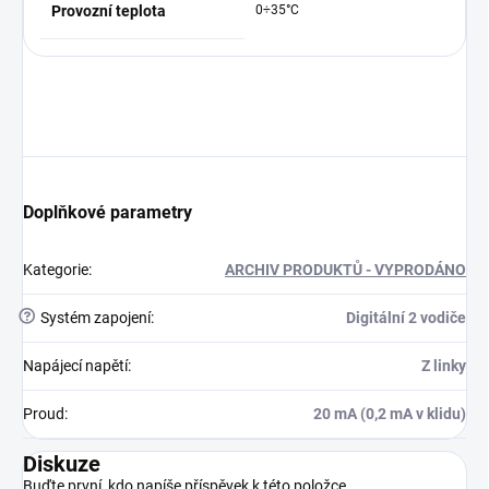
Provozní teplota
0÷35°C
Doplňkové parametry
Kategorie
:
ARCHIV PRODUKTŮ - VYPRODÁNO
?
Systém zapojení
:
Digitální 2 vodiče
Napájecí napětí
:
Z linky
Proud
:
20 mA (0,2 mA v klidu)
Diskuze
Buďte první, kdo napíše příspěvek k této položce.