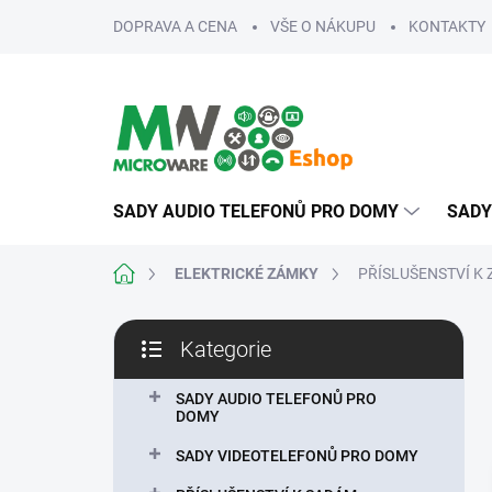
Přejít
DOPRAVA A CENA
VŠE O NÁKUPU
KONTAKTY
na
obsah
SADY AUDIO TELEFONŮ PRO DOMY
SADY
Domů
ELEKTRICKÉ ZÁMKY
PŘÍSLUŠENSTVÍ K
P
Kategorie
o
Přeskočit
s
kategorie
t
SADY AUDIO TELEFONŮ PRO
DOMY
r
a
SADY VIDEOTELEFONŮ PRO DOMY
n