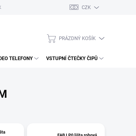
CZK
KY OCHRANY
PRÁZDNÝ KOŠÍK
NÁKUPNÍ
KOŠÍK
DEO TELEFONY
VSTUPNÍ ČTEČKY ČIPŮ
DOPRAVA 
ŮM
šta
FAB LP0 lišta rohová