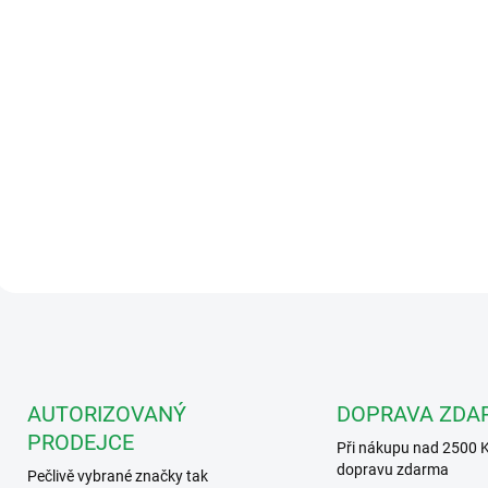
1 525 Kč
Do košíku
Kabel 10m pro zámky Abloy
EL420, 520, 460, 461, 466,
560, 651, 566, 260, 266, 360,
366.
O
v
l
á
d
AUTORIZOVANÝ
DOPRAVA ZDA
a
PRODEJCE
c
Při nákupu nad 2500 
í
dopravu zdarma
Pečlivě vybrané značky tak
p