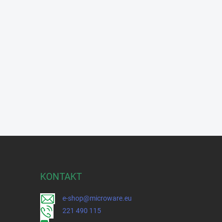
KONTAKT
e-shop@microware.eu
221 490 115