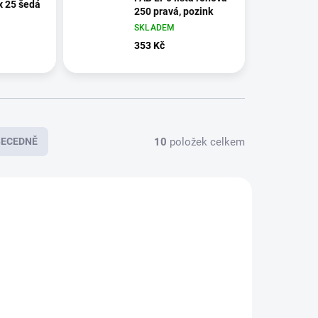
x 25 šedá
250 pravá, pozink
SKLADEM
353 Kč
10
položek celkem
BECEDNĚ
LRF100
LR0