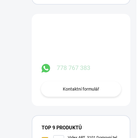
Máte otázku?
Obraťte se na nás.
778 767 383
Kontaktní formulář
TOP 9 PRODUKTŮ
Videx ART. 3101 Domovní tel. -