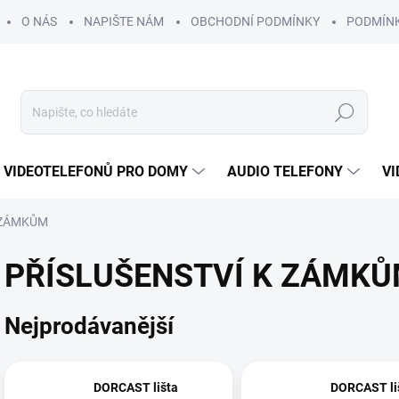
O NÁS
NAPIŠTE NÁM
OBCHODNÍ PODMÍNKY
PODMÍN
Hledat
 VIDEOTELEFONŮ PRO DOMY
AUDIO TELEFONY
VI
 ZÁMKŮM
PŘÍSLUŠENSTVÍ K ZÁMK
Nejprodávanější
DORCAST lišta
DORCAST li