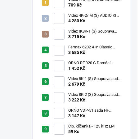
4+n, UNIVERZÁLNÍ
709 Kč
Videx 4K-2/ M (S) AUDIO KIT
Dveřní souprava série 4000
4 280 Kč
pro 2 byty
Videx IK8K-1 (S) Souprava
audio s interkomem s 1
3 715 Kč
tlačítkem
Fermax 6202 4+n Classic
audio kit pro 2 účastníky s
3 685 Kč
telefony CityMax
ORNO RE 920 G Domácí
bezsluchátkový telefon -
1 452 Kč
domovní interkom - Šedá
(stříbrná)
Videx 8K-1 (S) Souprava audio
pro 1 byt
2 679 Kč
Videx 8K-2 (S) Souprava audio
pro 2 byty
3 222 Kč
ORNO VDP-51 sada HF
domovního telefonu pro 1
3 147 Kč
účastníka PLUTON BAX, 7"
Čip, klíčenka - 125 kHz EM
59 Kč