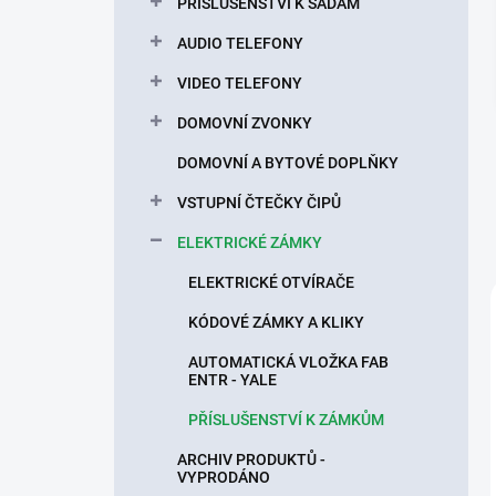
n
PŘÍSLUŠENSTVÍ K SADÁM
í
AUDIO TELEFONY
p
a
VIDEO TELEFONY
n
DOMOVNÍ ZVONKY
e
l
DOMOVNÍ A BYTOVÉ DOPLŇKY
VSTUPNÍ ČTEČKY ČIPŮ
ELEKTRICKÉ ZÁMKY
ELEKTRICKÉ OTVÍRAČE
KÓDOVÉ ZÁMKY A KLIKY
AUTOMATICKÁ VLOŽKA FAB
ENTR - YALE
PŘÍSLUŠENSTVÍ K ZÁMKŮM
ARCHIV PRODUKTŮ -
VYPRODÁNO