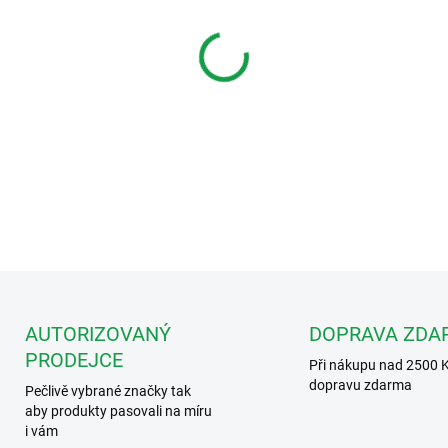
MŮŽEME DORUČIT DO:
11.8.2
−
+
Pomocné universální relé s j
DETAILNÍ INFORMACE
AUTORIZOVANÝ
DOPRAVA ZDA
PRODEJCE
Při nákupu nad 2500 
dopravu zdarma
Pečlivě vybrané značky tak
aby produkty pasovali na míru
i vám