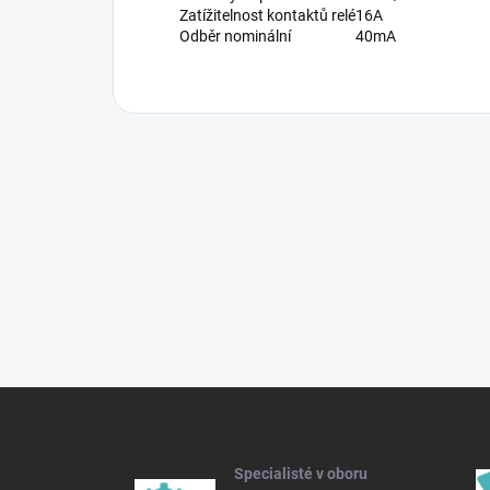
Zatížitelnost kontaktů relé
16A
Odběr nominální
40mA
Z
á
p
a
Specialisté v oboru