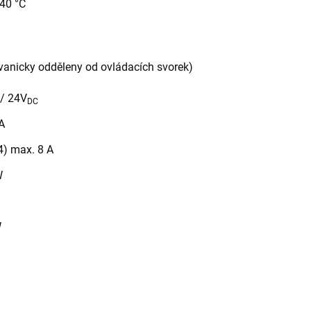
 40 °C
alvanicky odděleny od ovládacích svorek)
/ 24V
DC
A
4) max. 8 A
W
W