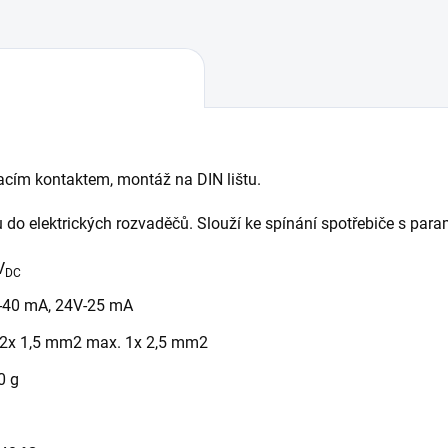
acím kontaktem, montáž na DIN lištu.
u do elektrických rozvaděčů. Slouží ke spínání spotřebiče s pa
V
DC
-40 mA, 24V-25 mA
. 2x 1,5 mm2 max. 1x 2,5 mm2
0 g