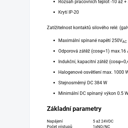
Rozsah pracovních teplot -10 až +
Krytí IP-20
Zatížitelnost kontaktů silového relé: (g
Maximální spínané napětí 250V
AC
Odporová zátěž (cosφ=1) max.16 
Indukční, kapacitní zátěž (cosφ=0,
Halogenové osvětlení max. 1000 
Stejnosměrný DC 384 W
Minimální DC spínaný výkon 0.5 
Základní parametry
Napájení
5 až 24VDC
Počet výstupů
1xNO/NC