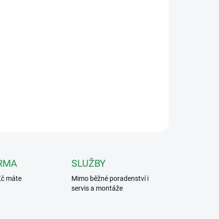
026
MOŽNOSTI DORUČENÍ
Přidat do košíku
ením přepínacím kontaktem, montáž na DIN lištu.
ZEPTAT SE
HLÍDAT
RMA
SLUŽBY
Kč máte
Mimo běžné poradenství i
servis a montáže