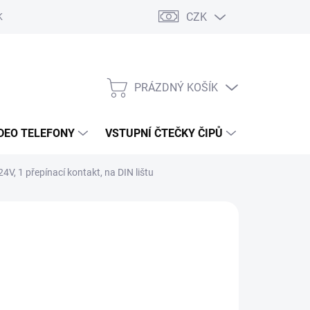
CZK
KY OCHRANY
PRÁZDNÝ KOŠÍK
NÁKUPNÍ
KOŠÍK
DEO TELEFONY
VSTUPNÍ ČTEČKY ČIPŮ
DOPRAVA 
24V, 1 přepínací kontakt, na DIN lištu