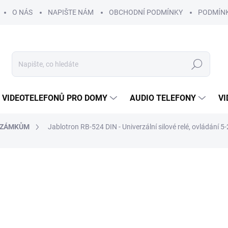
O NÁS
NAPIŠTE NÁM
OBCHODNÍ PODMÍNKY
PODMÍN
Hledat
 VIDEOTELEFONŮ PRO DOMY
AUDIO TELEFONY
VI
K ZÁMKŮM
Jablotron RB-524 DIN - Univerzální silové relé, ovládání 5-
393 Kč
/ ks
325 Kč bez DPH
Měrná
SKLADEM
cena: