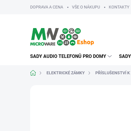
Přejít
DOPRAVA A CENA
VŠE O NÁKUPU
KONTAKTY
na
obsah
SADY AUDIO TELEFONŮ PRO DOMY
SADY
Domů
ELEKTRICKÉ ZÁMKY
PŘÍSLUŠENSTVÍ 
ZNAČKA:
JABLOTRON