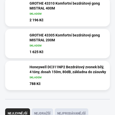
GROTHE 43310 Komfortní bezdrátový gong
MISTRAL 400M
SKLADEM
2 196 Kč
GROTHE 43305 Komfortní bezdrátový gong
MISTRAL 200M
SKLADEM
1 625 Kč
Honeywell DC311NP2 Bezdrátový zvonek bílý,
4 tóny, dosah 150m, 80dB, základna do zásuvky
SKLADEM
788 Kč
Ř
a
NEJLEVNĚJŠÍ
NEJDRAŽŠÍ
NEJPRODÁVANĚJŠÍ