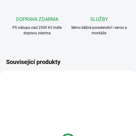
DOPRAVA ZDARMA
SLUŽBY
Při nákupu nad 2500 Kč máte
Mimo běžné poradenství i servis a
dopravu zdarma
montáže
Související produkty
KBT
DOSTUPNOST DO DVOU TÝDNŮ
Elektrobock KBT Kryt