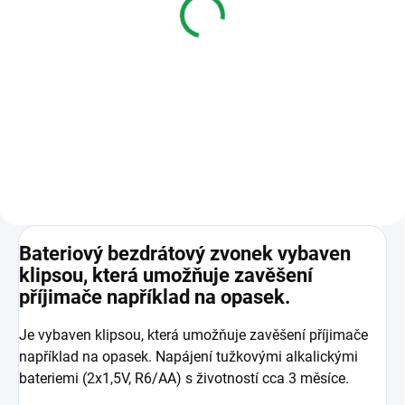
bezdrátového tlačítka
1 210 Kč
Do košíku
Ochranný kryt pro bezdrátové
tlačítka (vysílače).
Bateriový bezdrátový zvonek vybaven
klipsou, která umožňuje zavěšení
příjimače například na opasek.
Je vybaven klipsou, která umožňuje zavěšení příjimače
například na opasek. Napájení tužkovými alkalickými
bateriemi (2x1,5V, R6/AA) s životností cca 3 měsíce.