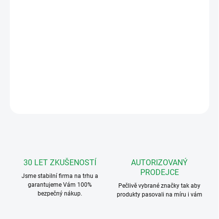
−
+
Přidat do košíku
Bateriový bezdrátový zvonek vybaven
klipsou, která umožňuje zavěšení příjimače
například na opasek.
DETAILNÍ INFORMACE
ZEPTAT SE
HLÍDAT
30 LET ZKUŠENOSTÍ
AUTORIZOVANÝ
PRODEJCE
Jsme stabilní firma na trhu a
garantujeme Vám 100%
Pečlivě vybrané značky tak aby
bezpečný nákup.
produkty pasovali na míru i vám