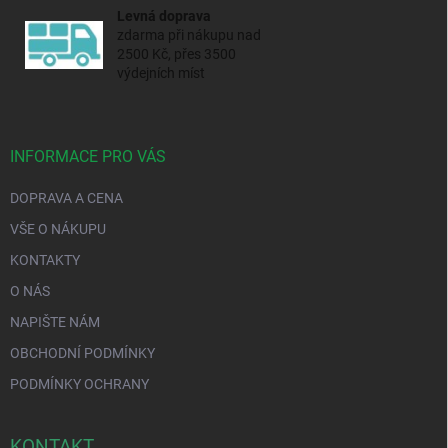
Levná doprava
zdarma při nákupu nad
2500 Kč, přes 3500
výdejních míst
INFORMACE PRO VÁS
DOPRAVA A CENA
VŠE O NÁKUPU
KONTAKTY
O NÁS
NAPIŠTE NÁM
OBCHODNÍ PODMÍNKY
PODMÍNKY OCHRANY
KONTAKT