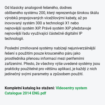
Od klasicky analogově řešeného, dodnes
oblíbeného systému 200, který reprezentuje širokou škálu
výrobků propojovaných vícežilovými kabely, až po
inovovaný systém 300 a technologii X1 nebo
nejnovější systém XiP. Právě systém XiP představuje
nejnovější řadu využívající částečně digitální IP
technologii.
Poslední zmiňované systémy nabízejí nejuniverzálnější
řešení s použitím pouze krouceného páru jako
prostředníka přenosu informací mezi periferními
zařízeními. Přesto, že všechny výše uvedené systémy jsou
prakticky použitelné pro většinu aplikací, je každý z nich
jedinečný svými parametry a způsobem použití.
Kompletní katalog ke stažení:
Videoentry system
Catalogue 2014 ENG.pdf