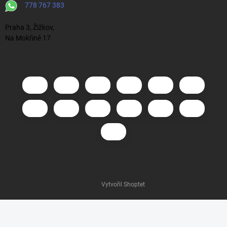
778 767 383
Praha 3, Žižkov,
Na Mokřině 17
Vytvořil Shoptet