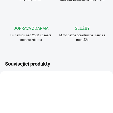
DOPRAVA ZDARMA
SLUŽBY
Při nákupu nad 2500 Kč máte
Mimo běžné poradenství i servis a
dopravu zdarma
montáže
Související produkty
VÝHODNÉ ⛭
VÝHODNÉ ⛭
LVKITPEV04
LCKITPEC04
ZDARMA
ZDARMA