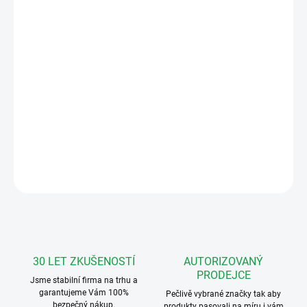
11.8.2026
MOŽNOSTI
DORUČENÍ
−
+
Přidat do košíku
Rám pro zápustnou montáž pro panel Lithos.
DETAILNÍ INFORMACE
ZEPTAT SE
HLÍDAT
30 LET ZKUŠENOSTÍ
AUTORIZOVANÝ
PRODEJCE
Jsme stabilní firma na trhu a
garantujeme Vám 100%
Pečlivě vybrané značky tak aby
bezpečný nákup.
produkty pasovali na míru i vám