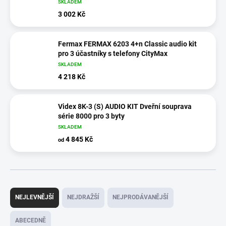
SKLADEM
3 002 Kč
Fermax FERMAX 6203 4+n Classic audio kit
pro 3 účastníky s telefony CityMax
SKLADEM
4 218 Kč
Videx 8K-3 (S) AUDIO KIT Dveřní souprava
série 8000 pro 3 byty
SKLADEM
4 845 Kč
od
Ř
a
NEJLEVNĚJŠÍ
NEJDRAŽŠÍ
NEJPRODÁVANĚJŠÍ
z
e
ABECEDNĚ