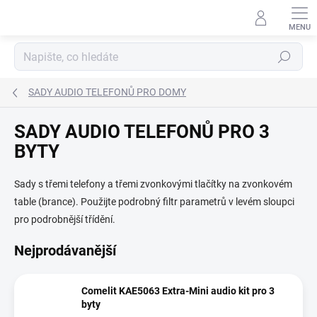
Přejít
na
obsah
Hledat
SADY AUDIO TELEFONŮ PRO DOMY
SADY AUDIO TELEFONŮ PRO 3
BYTY
Sady s třemi telefony a třemi zvonkovými tlačítky na zvonkovém
table (brance). Použijte podrobný filtr parametrů v levém sloupci
pro podrobnější třídění.
Nejprodávanější
Comelit KAE5063 Extra-Mini audio kit pro 3
byty