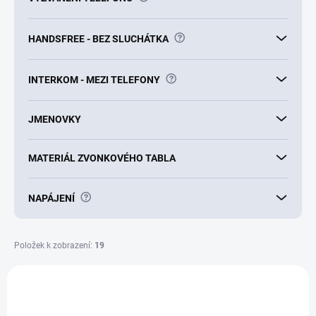
?
HANDSFREE - BEZ SLUCHÁTKA
?
INTERKOM - MEZI TELEFONY
JMENOVKY
MATERIÁL ZVONKOVÉHO TABLA
?
NAPÁJENÍ
Položek k zobrazení:
19
V
ý
SKVĚLÁ CENA ✔
KAE5063
p