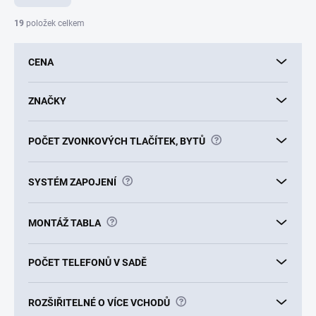
n
í
19
položek celkem
p
r
CENA
o
d
u
ZNAČKY
k
t
?
POČET ZVONKOVÝCH TLAČÍTEK, BYTŮ
ů
?
SYSTÉM ZAPOJENÍ
?
MONTÁŽ TABLA
POČET TELEFONŮ V SADĚ
?
ROZŠIŘITELNÉ O VÍCE VCHODŮ