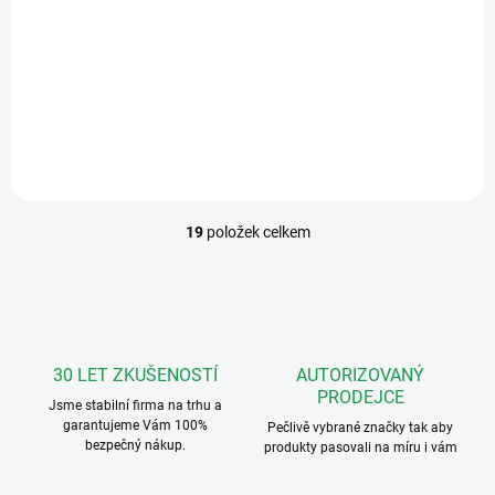
klávesnicí, čtečkou Welcome MIDI pro 2-4 byty
19 237 Kč
Do košíku
Sestava Audio s klávesnicí, čtečkou Welcome MIDI Více možností
19
položek celkem
O
v
l
á
d
a
c
30 LET ZKUŠENOSTÍ
AUTORIZOVANÝ
í
PRODEJCE
Jsme stabilní firma na trhu a
p
garantujeme Vám 100%
r
Pečlivě vybrané značky tak aby
bezpečný nákup.
v
produkty pasovali na míru i vám
k
y