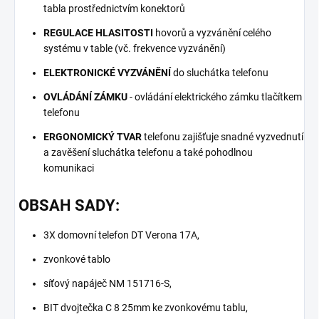
tabla prostřednictvím konektorů
REGULACE HLASITOSTI
hovorů a vyzvánění celého
systému v table (vč. frekvence vyzvánění)
ELEKTRONICKÉ VYZVÁNĚNÍ
do sluchátka telefonu
OVLÁDÁNÍ ZÁMKU
- ovládání elektrického zámku tlačítkem
telefonu
ERGONOMICKÝ TVAR
telefonu zajišťuje snadné vyzvednutí
a zavěšení sluchátka telefonu a také pohodlnou
komunikaci
OBSAH SADY:
3X domovní telefon DT Verona 17A,
zvonkové tablo
síťový napáječ NM 151716-S,
BIT dvojtečka C 8 25mm ke zvonkovému tablu,