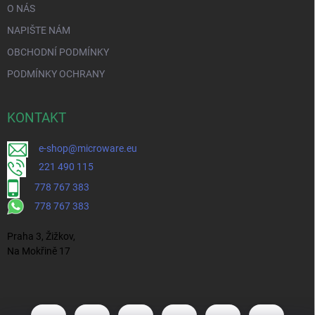
O NÁS
NAPIŠTE NÁM
OBCHODNÍ PODMÍNKY
PODMÍNKY OCHRANY
KONTAKT
e-shop@microware.eu
221 490 115
778 767 383
778 767 383
Praha 3, Žižkov,
Na Mokřině 17