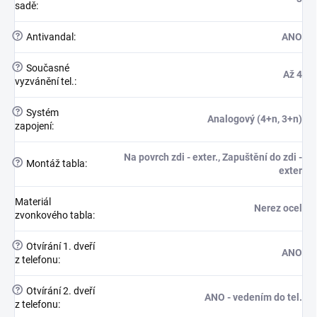
sadě
:
?
Antivandal
:
ANO
?
Současné
Až 4
vyzvánění tel.
:
?
Systém
Analogový (4+n, 3+n)
zapojení
:
Na povrch zdi - exter., Zapuštění do zdi -
?
Montáž tabla
:
exter
Materiál
Nerez ocel
zvonkového tabla
:
?
Otvírání 1. dveří
ANO
z telefonu
:
?
Otvírání 2. dveří
ANO - vedením do tel.
z telefonu
: