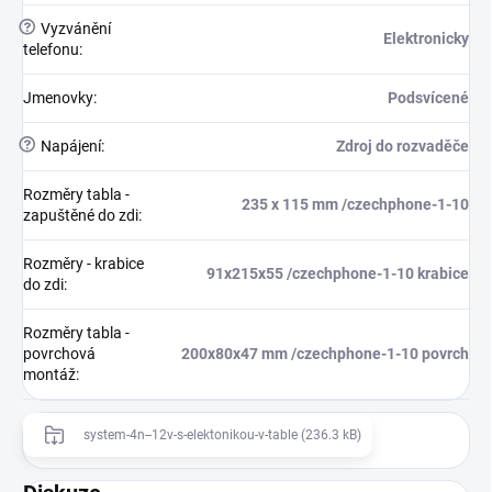
?
Vyzvánění
Elektronicky
telefonu
:
Jmenovky
:
Podsvícené
?
Napájení
:
Zdroj do rozvaděče
Rozměry tabla -
235 x 115 mm /czechphone-1-10
zapuštěné do zdi
:
Rozměry - krabice
91x215x55 /czechphone-1-10 krabice
do zdi
:
Rozměry tabla -
povrchová
200x80x47 mm /czechphone-1-10 povrch
montáž
:
system-4n--12v-s-elektonikou-v-table (236.3 kB)