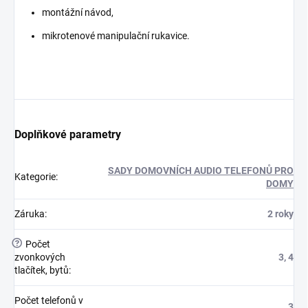
montážní návod,
mikrotenové manipulační rukavice.
Doplňkové parametry
SADY DOMOVNÍCH AUDIO TELEFONŮ PRO
Kategorie
:
DOMY
Záruka
:
2 roky
?
Počet
zvonkových
3, 4
tlačítek, bytů
:
Počet telefonů v
3