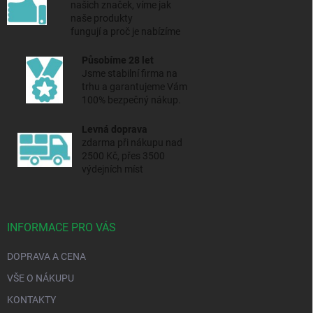
našich značek, víme jak
naše produkty
fungují a proč je nabízíme
Působíme 28 let
Jsme stabilní firma na
trhu a
garantujeme Vám
100% bezpečný nákup.
Levná doprava
zdarma při nákupu nad
2500 Kč, přes 3500
výdejních míst
INFORMACE PRO VÁS
DOPRAVA A CENA
VŠE O NÁKUPU
KONTAKTY