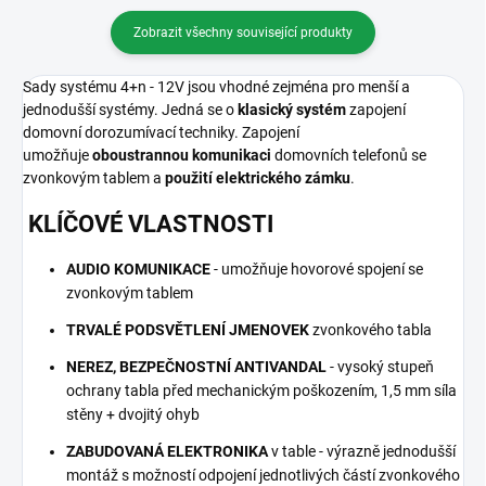
Zobrazit všechny související produkty
Sady systému 4+n - 12V jsou vhodné zejména pro menší a
jednodušší systémy. Jedná se o
klasický systém
zapojení
domovní dorozumívací techniky. Zapojení
umožňuje
oboustrannou komunikaci
domovních telefonů se
zvonkovým tablem a
použití elektrického zámku
.
KLÍČOVÉ VLASTNOSTI
AUDIO KOMUNIKACE
- umožňuje hovorové spojení se
zvonkovým tablem
TRVALÉ PODSVĚTLENÍ JMENOVEK
zvonkového tabla
NEREZ, BEZPEČNOSTNÍ ANTIVANDAL
- vysoký stupeň
ochrany tabla před mechanickým poškozením, 1,5 mm síla
stěny + dvojitý ohyb
ZABUDOVANÁ ELEKTRONIKA
v table - výrazně jednodušší
montáž s možností odpojení jednotlivých částí zvonkového