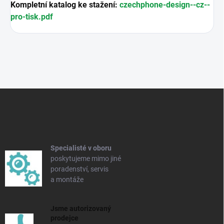
Kompletní katalog ke stažení:
czechphone-design--cz--
pro-tisk.pdf
Z
á
p
a
t
í
Specialisté v oboru
poskytujeme mimo jiné
poradenství, servis
a montáže
Jsme autorizovaný
prodejce