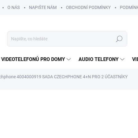
O NÁS
NAPIŠTE NÁM
OBCHODNÍ PODMÍNKY
PODMÍN
Hledat
 VIDEOTELEFONŮ PRO DOMY
AUDIO TELEFONY
VI
chphone 4004000919 SADA CZECHPHONE 4+N PRO 2 ÚČASTNÍKY
11 023 Kč
9 9
ZDARMA
8 199 Kč
bez DPH
Měrná
SKLADEM DO 3 - 10 DNÍ