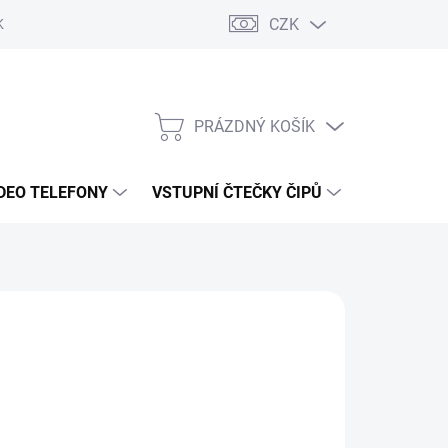
CZK
KY OCHRANY
PRÁZDNÝ KOŠÍK
NÁKUPNÍ
KOŠÍK
DEO TELEFONY
VSTUPNÍ ČTEČKY ČIPŮ
DOPRAVA 
21 Kč
/ ks