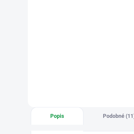
Czechphone 4004004350
Cz
VERONA 17A DOMOVNÍ
lím
TELEFON - SYSTÉM 4+N:
0m 
12V, vyzvánění
927 Kč
24
elektrinicky
Do košíku
Domovní (domácí) telefon Verona
Lím
17A je komunikační zařízení
stří
určené pro 12V systémy 4+n.
(0M
Umožňuje hovorové spojení­ se
zvonkovým tablem a ovládání
elektrického zámku.
Popis
Podobné (11