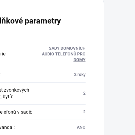
lňkové parametry
SADY DOMOVNÍCH
rie
:
AUDIO TELEFONŮ PRO
DOMY
a
:
2 roky
t zvonkových
2
k, bytů
:
telefonů v sadě
:
2
vandal
:
ANO