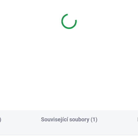
echphone 4130000111
Czechphone 4130000
ec proti dešti - mini
límec proti dešti - nízk
(lesk)
1m (lesk)
8 Kč
498 Kč
Do košíku
Do košíku
ec slouží jako ochranná
Límec slouží jako ochranná
ška proti dešti k malým tablům
stříška proti dešti k
) zapuštěným do zdi.
jednomodulovým (1M) tablů
zapuštěným do zdi.
)
Související soubory (1)