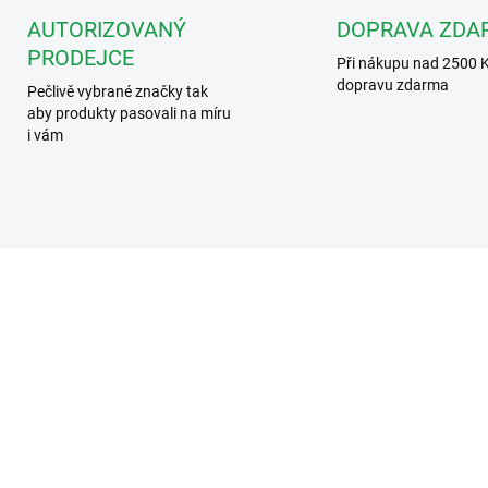
AUTORIZOVANÝ
DOPRAVA ZDA
PRODEJCE
Při nákupu nad 2500 
dopravu zdarma
Pečlivě vybrané značky tak
aby produkty pasovali na míru
i vám
4130000111
413000
SKLADEM
SKL