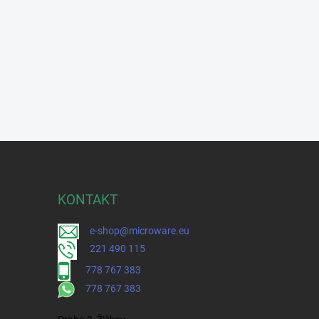
KONTAKT
e-shop@microware.eu
221 490 115
778 767 383
778 767 383