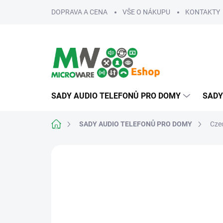
Přejít
DOPRAVA A CENA
VŠE O NÁKUPU
KONTAKTY
na
obsah
SADY AUDIO TELEFONŮ PRO DOMY
SADY
Domů
SADY AUDIO TELEFONŮ PRO DOMY
Cze
ZNAČKA:
CZECHPHONE
NA MÍRU
SPOLEHLIVÉ