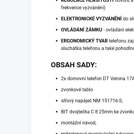
REGULACE HLASITOSTI
hovorů a
frekvence vyzvánění)
ELEKTRONICKÉ VYZVÁNĚNÍ
do sl
OVLÁDÁNÍ ZÁMKU
- ovládání ele
ERGONOMICKÝ TVAR
telefonu zaj
sluchátka telefonu a také pohodl
OBSAH SADY:
2x domovní telefon DT Verona 17A
zvonkové tablo
síťový napáječ NM 151716-S,
BIT dvojtečka C 8 25mm ke zvonk
montážní návod,
mikrotenové manipulační rukavice