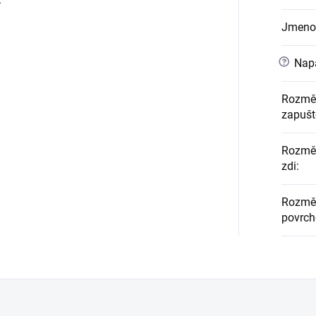
Jmeno
?
Napá
Rozměr
zapušt
Rozměr
zdi
:
Rozměr
povrc