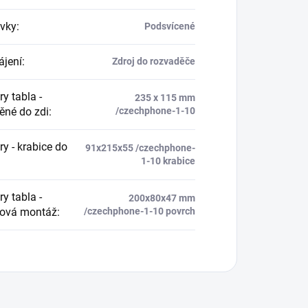
vky
:
Podsvícené
jení
:
Zdroj do rozvaděče
y tabla -
235 x 115 mm
ěné do zdi
:
/czechphone-1-10
y - krabice do
91x215x55 /czechphone-
1-10 krabice
y tabla -
200x80x47 mm
hová montáž
:
/czechphone-1-10 povrch