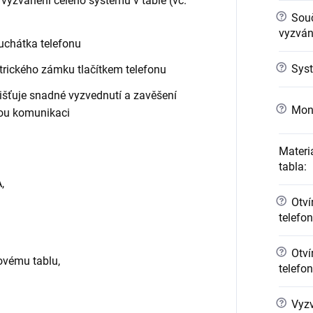
 vyzvánění celého systému v table (vč.
?
Sou
vyzváně
uchátka telefonu
?
Syst
ktrického zámku tlačítkem telefonu
išťuje snadné vyzvednutí a zavěšení
?
Mont
nou komunikaci
Materi
tabla
:
,
?
Otvír
telefo
?
Otvír
ovému tablu,
telefo
?
Vyzv
.