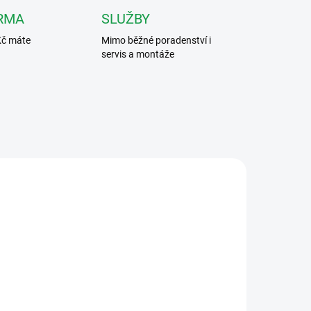
RMA
SLUŽBY
Kč máte
Mimo běžné poradenství i
servis a montáže
0127
4002100243X
ADEM
SKLADEM DO 3 - 10 DNÍ