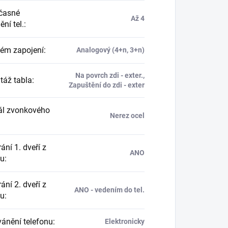
časné
Až 4
ní tel.
:
ém zapojení
:
Analogový (4+n, 3+n)
Na povrch zdi - exter.,
áž tabla
:
Zapuštění do zdi - exter
ál zvonkového
Nerez ocel
ání 1. dveří z
ANO
nu
:
ání 2. dveří z
ANO - vedením do tel.
nu
:
ánění telefonu
:
Elektronicky