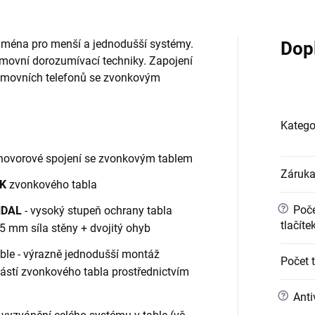
jména pro menší a jednodušší systémy.
Dop
movní dorozumívací techniky. Zapojení
movních telefonů se zvonkovým
Katego
hovorové spojení se zvonkovým tablem
Záruk
K
zvonkového tabla
?
Poče
NDAL
- vysoký stupeň ochrany tabla
tlačíte
 mm síla stěny + dvojitý ohyb
ble - výrazně jednodušší montáž
Počet 
částí zvonkového tabla prostřednictvím
?
Anti