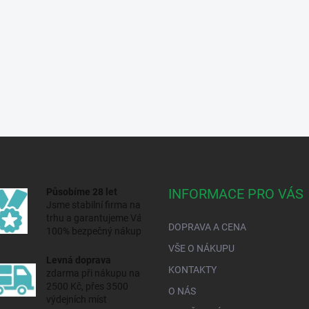
INFORMACE PRO VÁS
Působíme 28 let
Jsme stabilní firma na
trhu a
garantujeme Vám
DOPRAVA A CENA
100% bezpečný nákup.
VŠE O NÁKUPU
Levná doprava
KONTAKTY
zdarma při nákupu nad
2500 Kč, přes 3500
O NÁS
výdejních míst