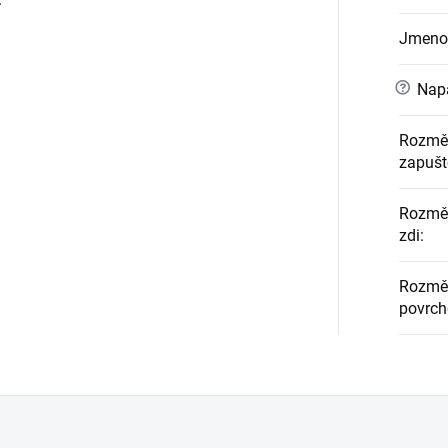
Jmeno
?
Napá
Rozměr
zapušt
Rozměr
zdi
:
Rozměr
povrc