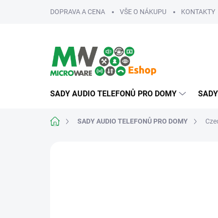
Přejít
DOPRAVA A CENA
VŠE O NÁKUPU
KONTAKTY
na
obsah
SADY AUDIO TELEFONŮ PRO DOMY
SADY
Domů
SADY AUDIO TELEFONŮ PRO DOMY
Cze
ZNAČKA:
CZECHPHONE
NA MÍRU
SPOLEHLIVÉ