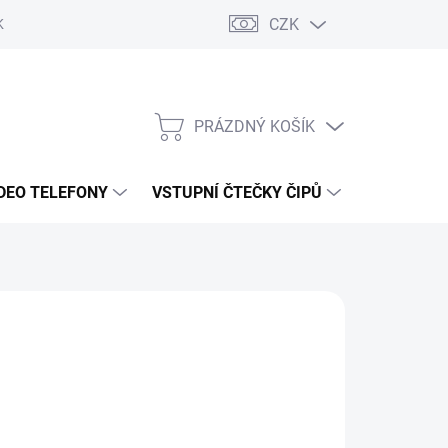
CZK
KY OCHRANY
PRÁZDNÝ KOŠÍK
NÁKUPNÍ
KOŠÍK
DEO TELEFONY
VSTUPNÍ ČTEČKY ČIPŮ
DOPRAVA 
703 Kč
/ ks