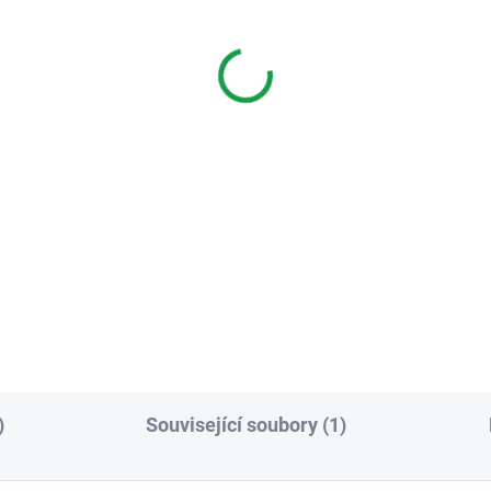
echphone 4130000111
Czechphone 4130000
ec proti dešti - mini
límec proti dešti - nízk
(lesk)
1m (lesk)
8 Kč
498 Kč
Do košíku
Do košíku
ec slouží jako ochranná
Límec slouží jako ochranná
ška proti dešti k malým tablům
stříška proti dešti k
) zapuštěným do zdi.
jednomodulovým (1M) tablů
zapuštěným do zdi.
)
Související soubory (1)