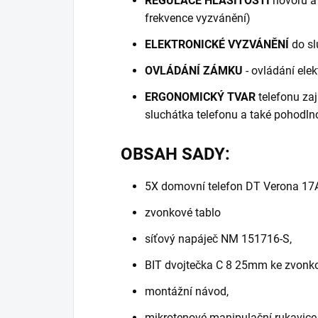
REGULACE HLASITOSTI
hovorů a
frekvence vyzvánění)
ELEKTRONICKÉ VYZVÁNĚNÍ
do sl
OVLÁDÁNÍ ZÁMKU
- ovládání ele
ERGONOMICKÝ TVAR
telefonu zaj
sluchátka telefonu a také pohodl
OBSAH SADY:
5X domovní telefon DT Verona 17
zvonkové tablo
síťový napáječ NM 151716-S,
BIT dvojtečka C 8 25mm ke zvonk
montážní návod,
mikrotenové manipulační rukavice