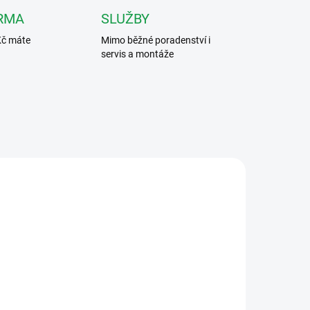
RMA
SLUŽBY
Kč máte
Mimo běžné poradenství i
servis a montáže
0127
4002100243X
ADEM
SKLADEM DO 3 - 10 DNÍ