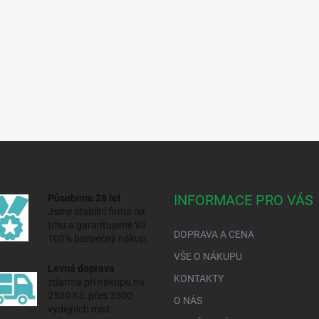
INFORMACE PRO VÁS
Působíme 28 let
Jsme stabilní firma na
trhu a
garantujeme Vám
DOPRAVA A CENA
100% bezpečný nákup.
VŠE O NÁKUPU
Levná doprava
KONTAKTY
zdarma při nákupu nad
2500 Kč, přes 3500
O NÁS
výdejních míst