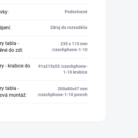
vky
:
Podsvícené
jení
:
Zdroj do rozvaděče
y tabla -
235 x 115 mm
ěné do zdi
:
/czechphone-1-10
y - krabice do
91x215x55 /czechphone-
1-10 krabice
y tabla -
200x80x47 mm
hová montáž
:
/czechphone-1-10 povrch