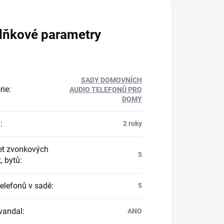
lňkové parametry
SADY DOMOVNÍCH
rie
:
AUDIO TELEFONŮ PRO
DOMY
a
:
2 roky
t zvonkových
5
k, bytů
:
telefonů v sadě
:
5
vandal
:
ANO