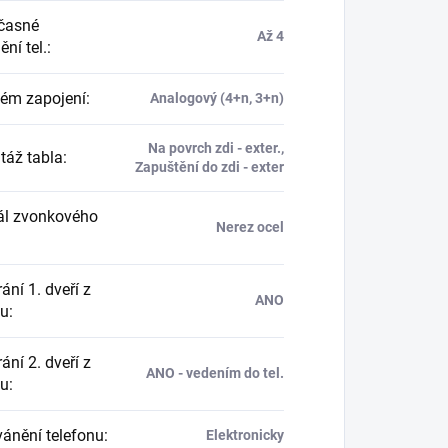
časné
Až 4
ní tel.
:
ém zapojení
:
Analogový (4+n, 3+n)
Na povrch zdi - exter.,
áž tabla
:
Zapuštění do zdi - exter
ál zvonkového
Nerez ocel
ání 1. dveří z
ANO
nu
:
ání 2. dveří z
ANO - vedením do tel.
nu
:
ánění telefonu
:
Elektronicky