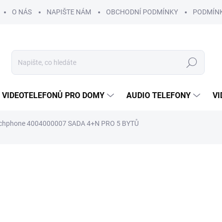
O NÁS
NAPIŠTE NÁM
OBCHODNÍ PODMÍNKY
PODMÍN
Hledat
 VIDEOTELEFONŮ PRO DOMY
AUDIO TELEFONY
VI
chphone 4004000007 SADA 4+N PRO 5 BYTŮ
14 435 Kč
12 
ZDARMA
10 498 Kč
bez DPH
Měrná
SKLADEM DO 3 - 10 DNÍ