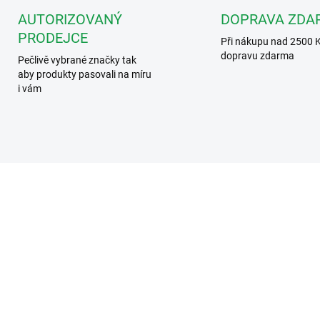
AUTORIZOVANÝ
DOPRAVA ZDA
PRODEJCE
Při nákupu nad 2500 
dopravu zdarma
Pečlivě vybrané značky tak
aby produkty pasovali na míru
i vám
4130000111
413000
SKLADEM
SKL