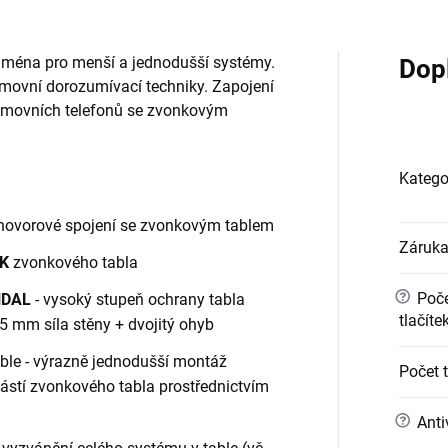
jména pro menší a jednodušší systémy.
Dop
movní dorozumívací techniky. Zapojení
movních telefonů se zvonkovým
Katego
hovorové spojení se zvonkovým tablem
Záruk
K
zvonkového tabla
?
Poče
NDAL
- vysoký stupeň ochrany tabla
tlačíte
 mm síla stěny + dvojitý ohyb
ble - výrazně jednodušší montáž
Počet 
částí zvonkového tabla prostřednictvím
?
Anti