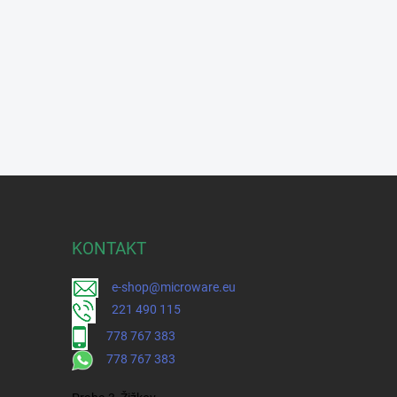
KONTAKT
e-shop@microware.eu
221 490 115
778 767 383
778 767 383