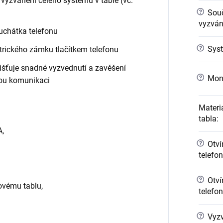
 vyzvánění celého systému v table (vč.
?
Sou
vyzváně
uchátka telefonu
?
Syst
ktrického zámku tlačítkem telefonu
išťuje snadné vyzvednutí a zavěšení
?
Mont
nou komunikaci
Materi
tabla
:
A,
?
Otvír
telefo
?
Otvír
ovému tablu,
telefo
?
Vyzv
.