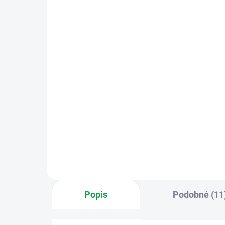
Czechphone 4004004350
Cz
VERONA 17A DOMOVNÍ
lím
TELEFON - SYSTÉM 4+N:
0m 
12V, vyzvánění
927 Kč
24
elektrinicky
Do košíku
Domovní (domácí) telefon Verona
Lím
17A je komunikační zařízení
stří
určené pro 12V systémy 4+n.
(0M
Umožňuje hovorové spojení­ se
zvonkovým tablem a ovládání
elektrického zámku.
Popis
Podobné (11