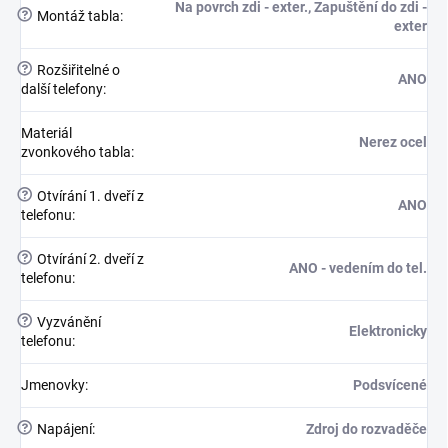
Na povrch zdi - exter., Zapuštění do zdi -
?
Montáž tabla
:
exter
?
Rozšiřitelné o
ANO
další telefony
:
Materiál
Nerez ocel
zvonkového tabla
:
?
Otvírání 1. dveří z
ANO
telefonu
:
?
Otvírání 2. dveří z
ANO - vedením do tel.
telefonu
:
?
Vyzvánění
Elektronicky
telefonu
:
Jmenovky
:
Podsvícené
?
Napájení
:
Zdroj do rozvaděče