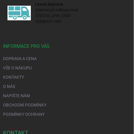
Levná doprava
zdarma při nákupu nad
2500 Kč, přes 3500
výdejních míst
INFORMACE PRO VÁS
DOPRAVA A CENA
VŠE O NÁKUPU
KONTAKTY
O NÁS
NAPIŠTE NÁM
OBCHODNÍ PODMÍNKY
PODMÍNKY OCHRANY
KONTAKT