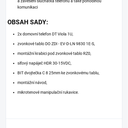
a zavěšení sluchátka telefonu a také pohodlnou
komunikaci
OBSAH SADY:
2x domovní telefon DT Viola 1U,
zvonkové tablo DO ZDI - EV-D-LN 9830 1E-S,
montážní krabici pod zvonkové tablo RZ0,
síťový napáječ HDR 30-15VDC,
BIT dvojtečka C 8 25mm ke zvonkovému tablu,
montážní návod,
mikrotenové manipulační rukavice.