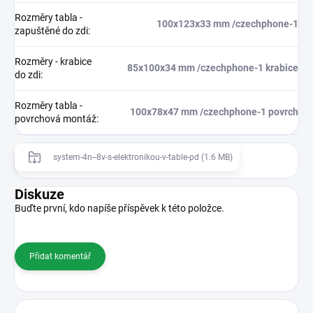
Rozměry tabla -
100x123x33 mm /czechphone-1
zapuštěné do zdi
:
Rozměry - krabice
85x100x34 mm /czechphone-1 krabice
do zdi
:
Rozměry tabla -
100x78x47 mm /czechphone-1 povrch
povrchová montáž
:
system-4n--8v-s-elektronikou-v-table-pd (1.6 MB)
Diskuze
Buďte první, kdo napíše příspěvek k této položce.
Přidat komentář