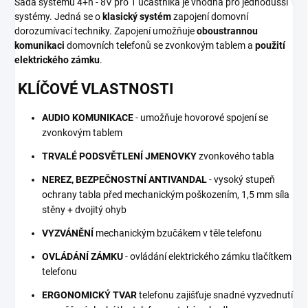
Sada systému 4+n - 8V pro 1 účastníka je vhodná pro jednodušší
systémy. Jedná se o
klasický systém
zapojení domovní
dorozumívací techniky. Zapojení umožňuje
oboustrannou
komunikaci
domovních telefonů se zvonkovým tablem a
použití
elektrického zámku
.
KLÍČOVÉ VLASTNOSTI
AUDIO KOMUNIKACE
- umožňuje hovorové spojení se
zvonkovým tablem
TRVALÉ PODSVĚTLENÍ JMENOVKY
zvonkového tabla
NEREZ, BEZPEČNOSTNÍ ANTIVANDAL
- vysoký stupeň
ochrany tabla před mechanickým poškozením, 1,5 mm síla
stěny + dvojitý ohyb
VYZVÁNĚNÍ
mechanickým bzučákem v těle telefonu
OVLÁDÁNÍ ZÁMKU
- ovládání elektrického zámku tlačítkem
telefonu
ERGONOMICKÝ TVAR
telefonu zajišťuje snadné vyzvednutí