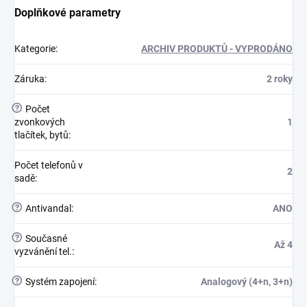
Doplňkové parametry
Kategorie
:
ARCHIV PRODUKTŮ - VYPRODÁNO
Záruka
:
2 roky
?
Počet
zvonkových
1
tlačítek, bytů
:
Počet telefonů v
2
sadě
:
?
Antivandal
:
ANO
?
Současné
Až 4
vyzvánění tel.
:
?
Systém zapojení
:
Analogový (4+n, 3+n)