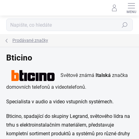
Přejít
na
obsah
Hledat
Prodávané značky
Bticino
Světově známá
Italská
značka
domovních telefonů a videotelefonů.
Specialista v audio a video vstupních systémech.
Bticino, spadající do skupiny Legrand, světového lídra na
trhu s elektroinstalačním materiálem, představuje
kompletní sortiment produktů a systémů pro různé druhy