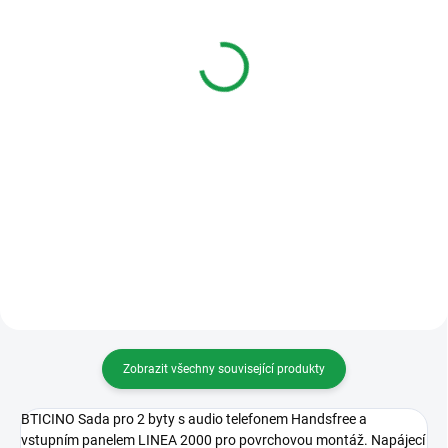
Bticino 344242 SPRINT
Bticino 344232 SPRINT
L2
L2 NOVÝ
967 Kč
967 Kč
Varianty
Do košíku
Audio telefon, barva bílá
Audio telefon, barva bílá
Zobrazit všechny související produkty
BTICINO Sada pro 2 byty s audio telefonem Handsfree a
vstupním panelem LINEA 2000 pro povrchovou montáž. Napájecí