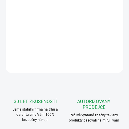
Měrná
NEDOSTUPNÉ
cena:
MOŽNOSTI
DORUČENÍ
BTICINO Sada pro 2 byty s audio telefonem Handsfree a vstupním
panelem LINEA 2000 pro povrchovou montáž. Napájecí zdroj (8
DIN) a případné konfigurátory jsou součástí sady.
DETAILNÍ INFORMACE
ZEPTAT SE
HLÍDAT
30 LET ZKUŠENOSTÍ
AUTORIZOVANÝ
PRODEJCE
Jsme stabilní firma na trhu a
garantujeme Vám 100%
Pečlivě vybrané značky tak aby
bezpečný nákup.
produkty pasovali na míru i vám