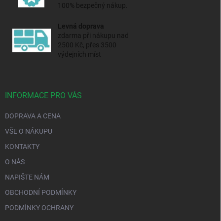
100% bezpečný nákup.
Levná doprava
zdarma při nákupu nad
2500 Kč, přes 3500
výdejních míst
INFORMACE PRO VÁS
DOPRAVA A CENA
VŠE O NÁKUPU
KONTAKTY
O NÁS
NAPIŠTE NÁM
OBCHODNÍ PODMÍNKY
PODMÍNKY OCHRANY