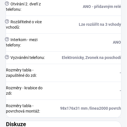
?
Otvírání 2. dveří z
ANO - přídavným relé
telefonu
:
?
Rozšiřitelné o více
Lze rozšířit na 3 vchody
vchodů
:
?
Interkom - mezi
ANO
telefony
:
?
Vyzvánění telefonu
:
Elektronicky, Zvonek na poschodí
Rozměry tabla -
-
zapuštěné do zdi
:
Rozměry - krabice do
-
zdi
:
Rozměry tabla -
98x176x31 mm /linea2000 povrch
povrchová montáž
:
Diskuze