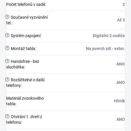
Počet telefonů v sadě
:
2
?
Současné vyzvánění
Až 3
tel.
:
?
Systém zapojení
:
Digitální 2 vodiče
?
Montáž tabla
:
Na povrch zdi - exter.
?
Handsfree - bez
ANO
sluchátka
:
?
Rozšiřitelné o další
ANO
telefony
:
Materiál zvonkového
Hliník
tabla
:
?
Otvírání 1. dveří z
ANO
telefonu
: