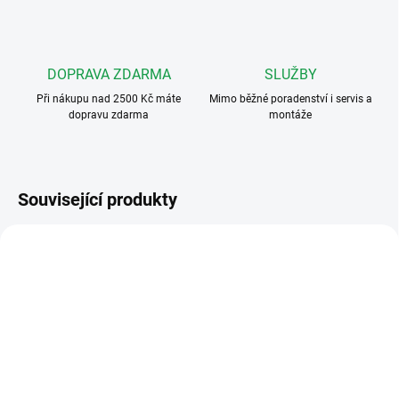
DOPRAVA ZDARMA
SLUŽBY
Při nákupu nad 2500 Kč máte
Mimo běžné poradenství i servis a
dopravu zdarma
montáže
Související produkty
VÍCE ZA MÉNĚ
344242
344232
SKLADEM DO 3 - 10 DNÍ
SKLADEM - NA CESTĚ