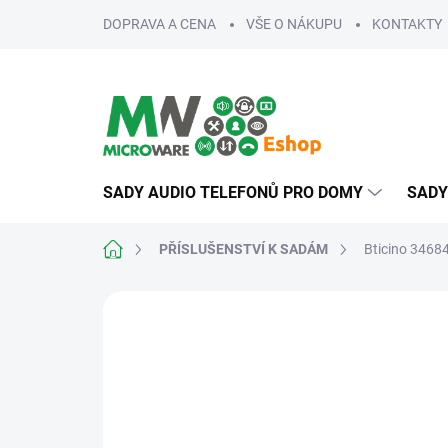
Přejít
DOPRAVA A CENA
VŠE O NÁKUPU
KONTAKTY
na
obsah
SADY AUDIO TELEFONŮ PRO DOMY
SADY
Domů
PŘÍSLUŠENSTVÍ K SADÁM
Bticino 346
ZNAČKA:
BTICINO