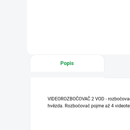
Sada 5" videotelefonu Clase 100
Sada
standard a vstupního panelu
Basi
Linea 3000. Více možností
Víc
Popis
VIDEOROZBOČOVAČ 2 VOD - rozbočovač s
hvězda. Rozbočovač pojme až 4 videote