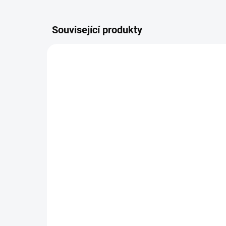
Související produkty
VÍCE DRUHŮ TEL.
SKVĚL
366811
VÍ
ZDARMA
SKLADEM
Bticino 366811
Bti
BTSPR.L2-LIN2000 SADA
pa
1 BYT 2V
BY
3 916 Kč
5 