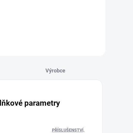
x 5"
BTICINO Sada pro 1 byt s novým
 +
audio telefonem CLASSE 100 a
Více
vstupním panelem LINEA 2000
pro povrchovou montáž.
Napájecí zdroj (6 DIN) a případné
konfigurátory jsou součástí sady.
lňkové parametry
PŘÍSLUŠENSTVÍ,