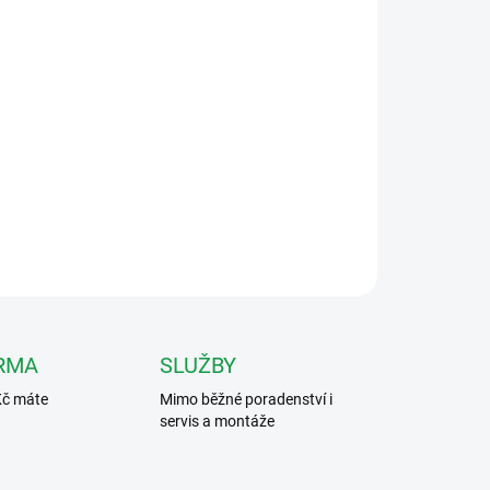
026
MOŽNOSTI DORUČENÍ
Přidat do košíku
zbočovač sběrnice pro videotelefony. Zapojení
 4 videotelefony.
ZEPTAT SE
HLÍDAT
RMA
SLUŽBY
Kč máte
Mimo běžné poradenství i
servis a montáže