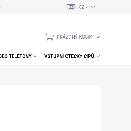
CZK
KY OCHRANY
PRÁZDNÝ KOŠÍK
NÁKUPNÍ
KOŠÍK
DEO TELEFONY
VSTUPNÍ ČTEČKY ČIPŮ
DOPRAVA 
9 Kč
/ ks