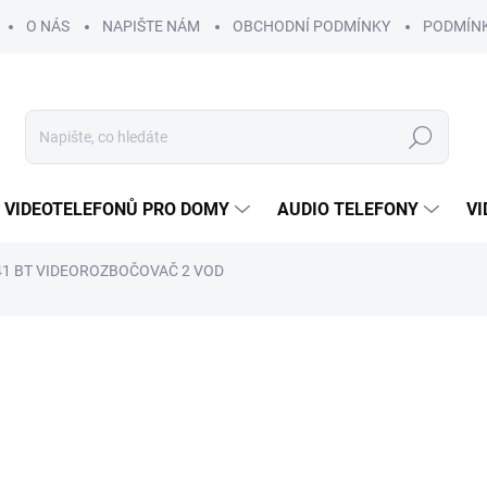
O NÁS
NAPIŠTE NÁM
OBCHODNÍ PODMÍNKY
PODMÍN
Hledat
 VIDEOTELEFONŮ PRO DOMY
AUDIO TELEFONY
VI
841 BT VIDEOROZBOČOVAČ 2 VOD
1 464 Kč
1 25
1 041 Kč bez DPH
Měrná
SKLADEM
cena: