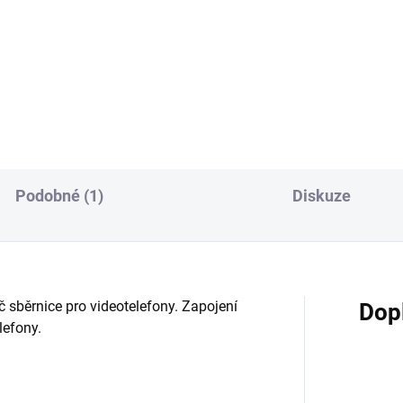
 5" videotelefon Classe 100
Sada pro dva byty zahrnující 2
c+ vstupní panel Linea 2000.
videotelefon Classe 100 Basic
e možností
1x vstupní panel Linea 2000. 
možností
Podobné (1)
Diskuze
běrnice pro videotelefony. Zapojení
Dop
lefony.