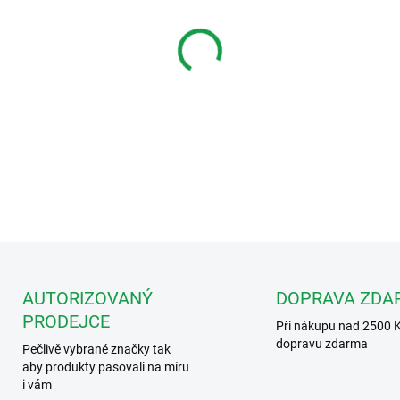
MŮŽEME DORUČIT DO:
12.8.2
−
+
VIDEOROZBOČOVAČ 2 VOD - ro
hvězda. Rozbočovač pojme až
DETAILNÍ INFORMACE
AUTORIZOVANÝ
DOPRAVA ZDA
PRODEJCE
Při nákupu nad 2500 
dopravu zdarma
Pečlivě vybrané značky tak
aby produkty pasovali na míru
i vám