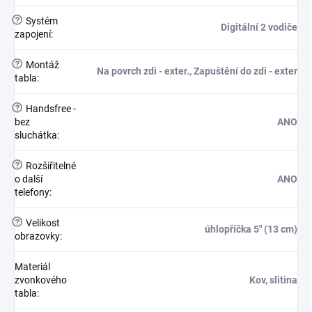
?
Systém
Digitální 2 vodiče
zapojení
:
?
Montáž
Na povrch zdi - exter., Zapuštění do zdi - exter
tabla
:
?
Handsfree -
bez
ANO
sluchátka
:
?
Rozšiřitelné
o další
ANO
telefony
:
?
Velikost
úhlopříčka 5" (13 cm)
obrazovky
:
Materiál
zvonkového
Kov, slitina
tabla
: