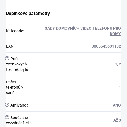
Doplňkové parametry
SADY DOMOVNÍCH VIDEO TELEFONŮ PRO
Kategorie
:
DOMY
EAN
:
8005543631102
?
Počet
zvonkových
1, 2
tlačítek, bytů
:
Počet
telefonů v
1
sadě
:
?
Antivandal
:
ANO
?
Současné
Až 3
vyzvánění tel.
: