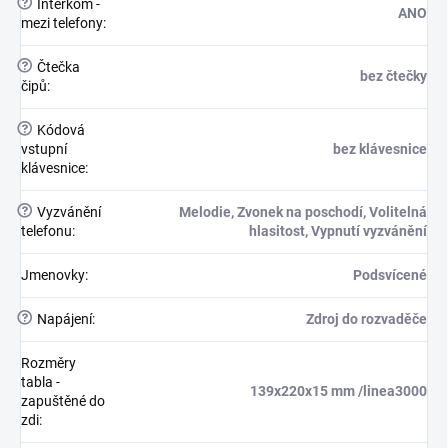
?
Interkom -
ANO
mezi telefony
:
?
Čtečka
bez čtečky
čipů
:
?
Kódová
vstupní
bez klávesnice
klávesnice
:
?
Vyzvánění
Melodie, Zvonek na poschodí, Volitelná
telefonu
:
hlasitost, Vypnutí vyzvánění
Jmenovky
:
Podsvícené
?
Napájení
:
Zdroj do rozvaděče
Rozměry
tabla -
139x220x15 mm /linea3000
zapuštěné do
zdi
: