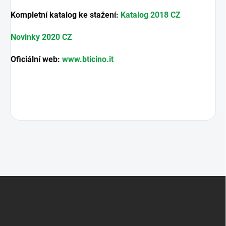
Kompletní katalog ke stažení:
Katalog 2018 CZ
Novinky 2020 CZ
Oficiální web:
www.bticino.it
Z
á
p
a
t