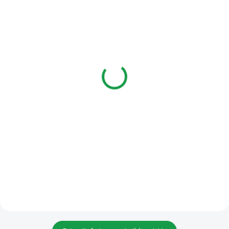
SKLADEM
SKLADEM
Bticino 343051 Stříška
Bticino 343061 Rámeček
proti dešti pro povrchový
pro zapuštěný panel
panel Linea 3000
Linea 3000
2 052 Kč
1 340 Kč
Do košíku
Do košíku
Stříška proti dešti pro povrchový
Rámeček pro zapuštěný panel
panel Linea 3000
Linea 3000