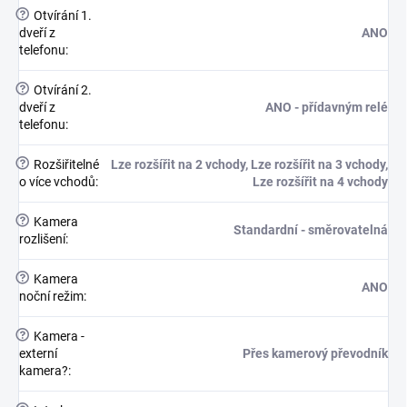
?
Otvírání 1.
dveří z
ANO
telefonu
:
?
Otvírání 2.
dveří z
ANO - přídavným relé
telefonu
:
?
Rozšiřitelné
Lze rozšířit na 2 vchody, Lze rozšířit na 3 vchody,
o více vchodů
:
Lze rozšířit na 4 vchody
?
Kamera
Standardní - směrovatelná
rozlišení
:
?
Kamera
ANO
noční režim
:
?
Kamera -
externí
Přes kamerový převodník
kamera?
: