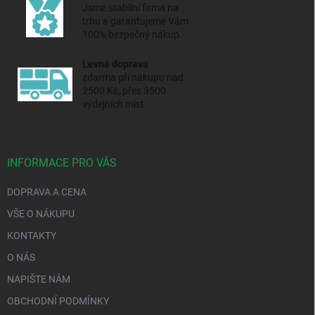
Jsme stabilní firma na
trhu a
garantujeme Vám
100% bezpečný nákup.
Levná doprava
zdarma při nákupu nad
2500 Kč, přes 3500
výdejních míst
INFORMACE PRO VÁS
DOPRAVA A CENA
VŠE O NÁKUPU
KONTAKTY
O NÁS
NAPIŠTE NÁM
OBCHODNÍ PODMÍNKY