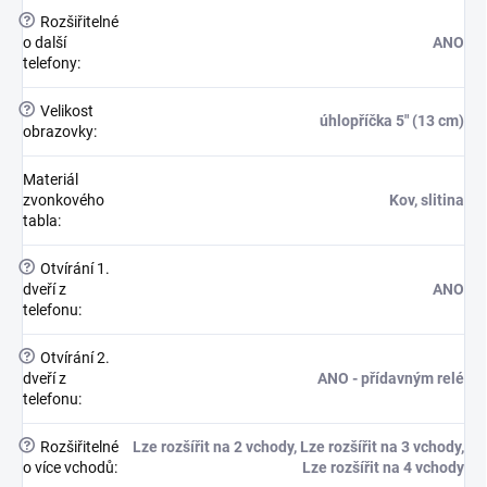
?
Rozšiřitelné
o další
ANO
telefony
:
?
Velikost
úhlopříčka 5" (13 cm)
obrazovky
:
Materiál
zvonkového
Kov, slitina
tabla
:
?
Otvírání 1.
dveří z
ANO
telefonu
:
?
Otvírání 2.
dveří z
ANO - přídavným relé
telefonu
:
?
Rozšiřitelné
Lze rozšířit na 2 vchody, Lze rozšířit na 3 vchody,
o více vchodů
:
Lze rozšířit na 4 vchody