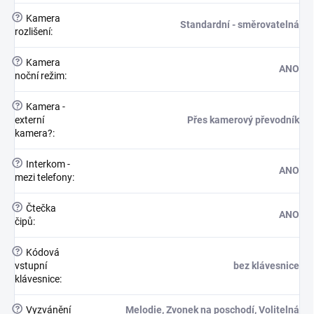
?
Kamera
Standardní - směrovatelná
rozlišení
:
?
Kamera
ANO
noční režim
:
?
Kamera -
externí
Přes kamerový převodník
kamera?
:
?
Interkom -
ANO
mezi telefony
:
?
Čtečka
ANO
čipů
:
?
Kódová
vstupní
bez klávesnice
klávesnice
:
?
Vyzvánění
Melodie, Zvonek na poschodí, Volitelná