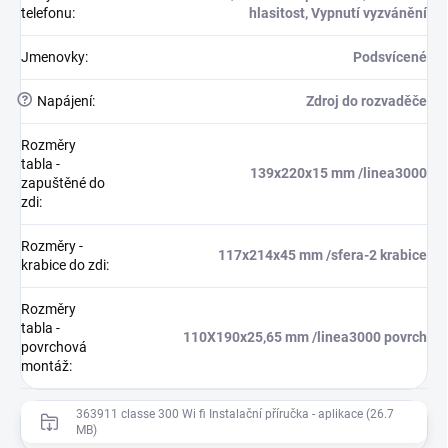
telefonu
:
hlasitost, Vypnutí vyzvánění
Jmenovky
:
Podsvícené
?
Napájení
:
Zdroj do rozvaděče
Rozměry
tabla -
139x220x15 mm /linea3000
zapuštěné do
zdi
:
Rozměry -
117x214x45 mm /sfera-2 krabice
krabice do zdi
:
Rozměry
tabla -
110X190x25,65 mm /linea3000 povrch
povrchová
montáž
:
363911 classe 300 Wi fi Instalační příručka - aplikace (26.7
MB)