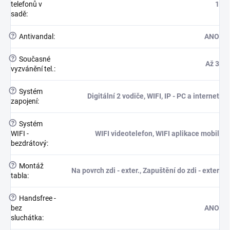
telefonů v
1
sadě
:
?
Antivandal
:
ANO
?
Současné
Až 3
vyzvánění tel.
:
?
Systém
Digitální 2 vodiče, WIFI, IP - PC a internet
zapojení
:
?
Systém
WIFI -
WIFI videotelefon, WIFI aplikace mobil
bezdrátový
:
?
Montáž
Na povrch zdi - exter., Zapuštění do zdi - exter
tabla
:
?
Handsfree -
bez
ANO
sluchátka
: