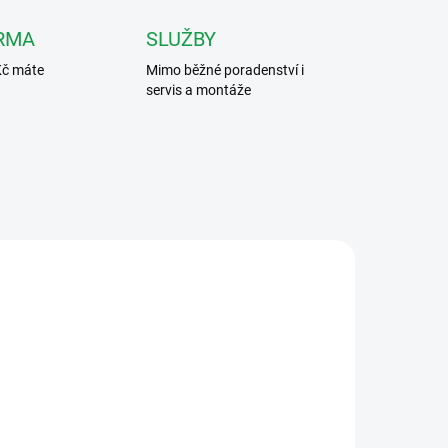
RMA
SLUŽBY
Kč máte
Mimo běžné poradenství i
servis a montáže
0020
346210