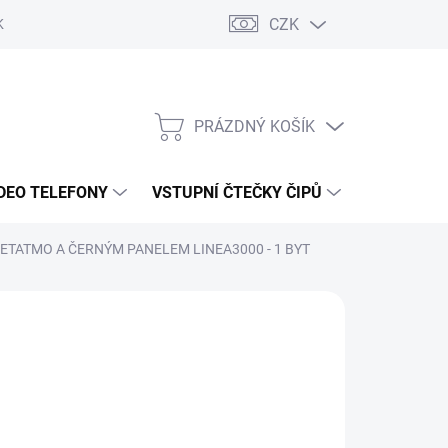
CZK
KY OCHRANY
PRÁZDNÝ KOŠÍK
NÁKUPNÍ
KOŠÍK
DEO TELEFONY
VSTUPNÍ ČTEČKY ČIPŮ
DOPRAVA 
NETATMO A ČERNÝM PANELEM LINEA3000 - 1 BYT
594 Kč
/ ks