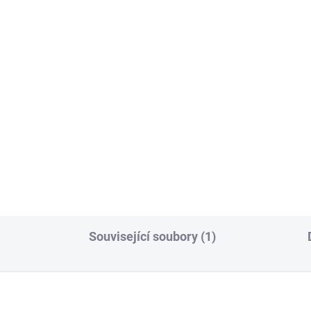
EČKA
497 Kč
 019 Kč
Do košíku
Do košíku
Relé pro spínání.
nkový video panel Linea 3000
tečkou čipů.
Související soubory (1)