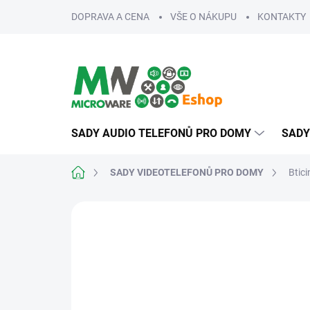
Přejít
DOPRAVA A CENA
VŠE O NÁKUPU
KONTAKTY
na
obsah
SADY AUDIO TELEFONŮ PRO DOMY
SADY
Domů
SADY VIDEOTELEFONŮ PRO DOMY
Btic
ZNAČKA:
BTICINO
ROZŠIŘITELNÉ
PRO NÁROČNÉ
SPOLEHLIVÉ
SNADNÁ