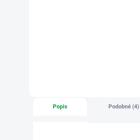
ČT
59 Kč
10
Varianty
Barva modrá, žlutá, červená,
šedá. Včetně sériového čísla.
Zvo
se č
Popis
Podobné (4)