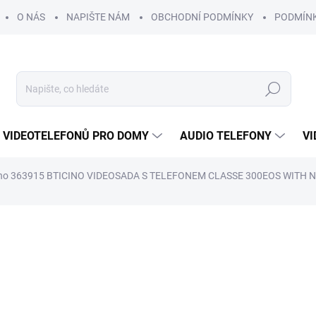
O NÁS
NAPIŠTE NÁM
OBCHODNÍ PODMÍNKY
PODMÍN
Hledat
 VIDEOTELEFONŮ PRO DOMY
AUDIO TELEFONY
VI
ino 363915 BTICINO VIDEOSADA S TELEFONEM CLASSE 300EOS WITH 
 MONTÁŽ
MOŽNÉ I PRO VÍCE
ROZŠIŘITELNÉ O
APLIKACE
BYTŮ
DALŠÍ VCHOD
23 895 Kč
19 
ZDARMA
16 193 Kč bez DPH