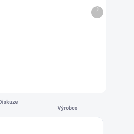
či vrat ze sběrnice
Další
systému.
produkt
1 905 Kč
Do košíku
Relé pro bezpečné spínání el.
zámků nebo jiných zátěží s
možností nastavitsepnutí až 10
sekund. Napájení ze sběrnice
(svorky BUS). 24 V AC;6 A
odporová zátěž.
Diskuze