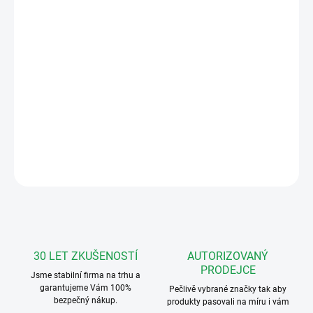
PROVEDENÍ
MOŽNOSTI DORUČENÍ
−
+
Přidat do košíku
Bticino 344842 videotelefon BT CL300 EOS WI-FI
DETAILNÍ INFORMACE
ZEPTAT SE
HLÍDAT
30 LET ZKUŠENOSTÍ
AUTORIZOVANÝ
PRODEJCE
Jsme stabilní firma na trhu a
garantujeme Vám 100%
Pečlivě vybrané značky tak aby
bezpečný nákup.
produkty pasovali na míru i vám