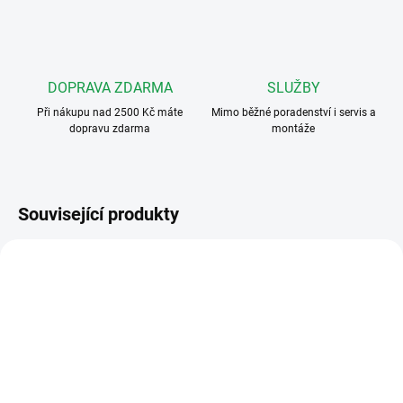
DOPRAVA ZDARMA
SLUŽBY
Při nákupu nad 2500 Kč máte
Mimo běžné poradenství i servis a
dopravu zdarma
montáže
Související produkty
346020
3501/1-KS
DOSTUPNOST DO DVOU TÝDNŮ
SKLADEM