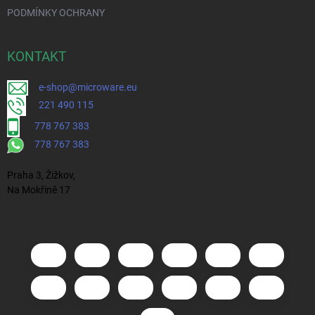
PODMÍNKY OCHRANY
KONTAKT
e-shop@microware.eu
221 490 115
778 767 383
778 767 383
Praha 3, Žižkov,
Na Mokřině 17