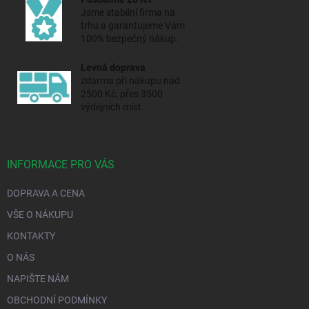
Jsme stabilní firma na
trhu a
garantujeme Vám
100% bezpečný nákup.
Levná doprava
zdarma při nákupu nad
2500 Kč, přes 3500
výdejních míst
INFORMACE PRO VÁS
DOPRAVA A CENA
VŠE O NÁKUPU
KONTAKTY
O NÁS
NAPIŠTE NÁM
OBCHODNÍ PODMÍNKY