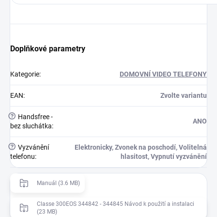
Doplňkové parametry
Kategorie
:
DOMOVNÍ VIDEO TELEFONY
EAN
:
Zvolte variantu
?
Handsfree -
ANO
bez sluchátka
:
?
Vyzvánění
Elektronicky, Zvonek na poschodí, Volitelná
telefonu
:
hlasitost, Vypnutí vyzvánění
Manuál (3.6 MB)
Classe 300EOS 344842 - 344845 Návod k použití a instalaci
(23 MB)