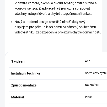
je chytrá kamera, okenní a dveřní senzor, chytrá siréna a
kouřový senzor. Z aplikace H+S je možné spravovat
všechny vstupní dveře a chytré bezpečnostní funkce.
Nový a moderní design s vertikálním 5" dotykovým
displejem pro přístup k seznamu oznámení, oblíbenému
videovrátníku, zabezpečení a příkazům chytré domácnosti.
S videem
Ano
Instalační technika
Sběrnicový syst
Způsob montáže
Na omítku
Materiál
Plast