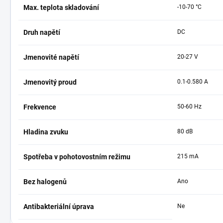
Max. teplota skladování
-10-70 °C
Druh napětí
DC
Jmenovité napětí
20-27 V
Jmenovitý proud
0.1-0.580 A
Frekvence
50-60 Hz
Hladina zvuku
80 dB
Spotřeba v pohotovostním režimu
215 mA
Bez halogenů
Ano
Antibakteriální úprava
Ne