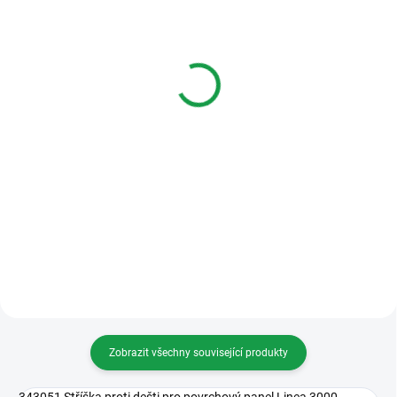
SKLADEM
NEDOSTUPNÉ
Bticino 343061 Rámeček
Bticino 361311 2
pro zapuštěný panel
vodičové audio sada pro
Linea 3000
2 byty
1 340 Kč
8 260 Kč
Do košíku
Varianty
Rámeček pro zapuštěný panel
Sada pro 2 byty s audio
Linea 3000
telefonem Classe 100 Standard a
vstupnímpanelem Linea 3000 pro
povrchovou montáž. Napájecí
zdroj (6 DIN)je součástí sady.
Zobrazit všechny související produkty
343051 Stříška proti dešti pro povrchový panel Linea 3000