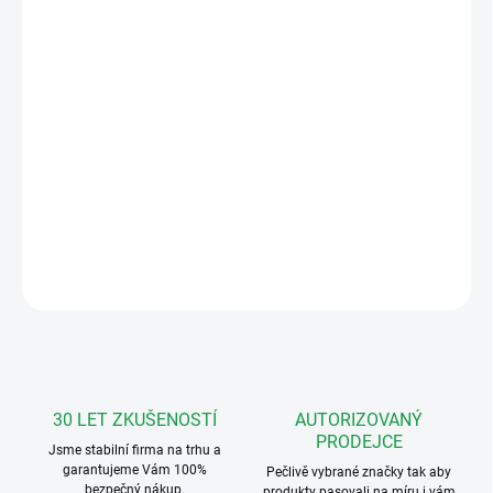
12.8.2026
MOŽNOSTI
DORUČENÍ
−
+
Přidat do košíku
Stříška proti dešti pro povrchový panel Linea 3000
DETAILNÍ INFORMACE
ZEPTAT SE
HLÍDAT
30 LET ZKUŠENOSTÍ
AUTORIZOVANÝ
PRODEJCE
Jsme stabilní firma na trhu a
garantujeme Vám 100%
Pečlivě vybrané značky tak aby
bezpečný nákup.
produkty pasovali na míru i vám