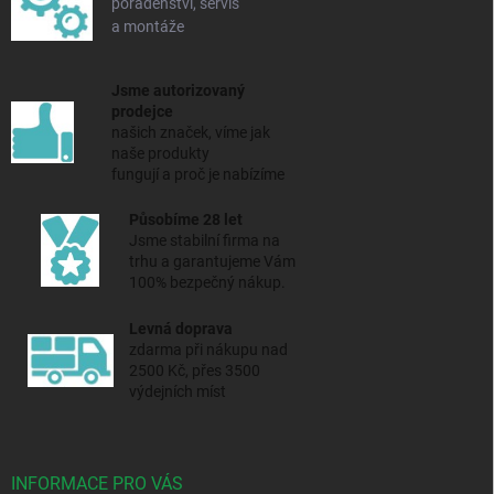
poradenství, servis
a montáže
Jsme autorizovaný
prodejce
našich značek, víme jak
naše produkty
fungují a proč je nabízíme
Působíme 28 let
Jsme stabilní firma na
trhu a
garantujeme Vám
100% bezpečný nákup.
Levná doprava
zdarma při nákupu nad
2500 Kč, přes 3500
výdejních míst
INFORMACE PRO VÁS