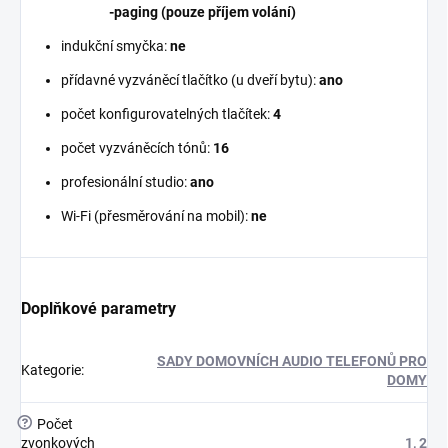
-paging (pouze příjem volání)
indukční smyčka:
ne
přídavné vyzváněcí tlačítko (u dveří bytu):
ano
počet konfigurovatelných tlačítek:
4
počet vyzváněcích tónů:
16
profesionální studio:
ano
Wi-Fi (přesměrování na mobil):
ne
Doplňkové parametry
SADY DOMOVNÍCH AUDIO TELEFONŮ PRO
Kategorie
:
DOMY
?
Počet
zvonkových
1, 2