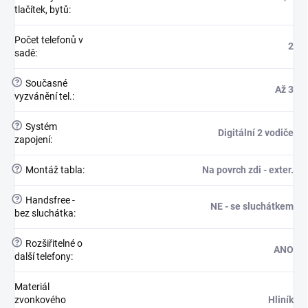
tlačítek, bytů
:
Počet telefonů v
2
sadě
:
?
Současné
Až 3
vyzvánění tel.
:
?
Systém
Digitální 2 vodiče
zapojení
:
?
Montáž tabla
:
Na povrch zdi - exter.
?
Handsfree -
NE - se sluchátkem
bez sluchátka
:
?
Rozšiřitelné o
ANO
další telefony
:
Materiál
zvonkového
Hliník