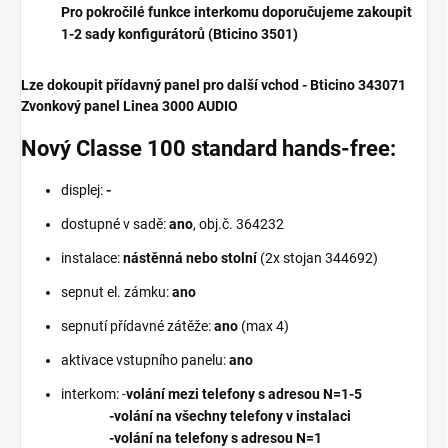
Pro pokročilé funkce interkomu doporučujeme zakoupit
1-2 sady konfigurátorů (Bticino 3501)
Lze dokoupit přídavný panel pro další vchod - Bticino 343071
Zvonkový panel Linea 3000 AUDIO
Nový Classe 100 standard hands-free:
displej:
-
dostupné v sadě:
ano
, obj.č. 364232
instalace:
nástěnná nebo stolní
(2x stojan 344692)
sepnut el. zámku:
ano
sepnutí přídavné zátěže:
ano
(max 4)
aktivace vstupního panelu:
ano
interkom: -
volání mezi telefony s adresou N=1-5
-volání na všechny telefony v instalaci
-volání na telefony s adresou N=1