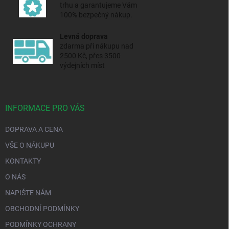
trhu a
garantujeme Vám
100% bezpečný nákup.
Levná doprava
zdarma při nákupu nad
2500 Kč, přes 3500
výdejních míst
INFORMACE PRO VÁS
DOPRAVA A CENA
VŠE O NÁKUPU
KONTAKTY
O NÁS
NAPIŠTE NÁM
OBCHODNÍ PODMÍNKY
PODMÍNKY OCHRANY