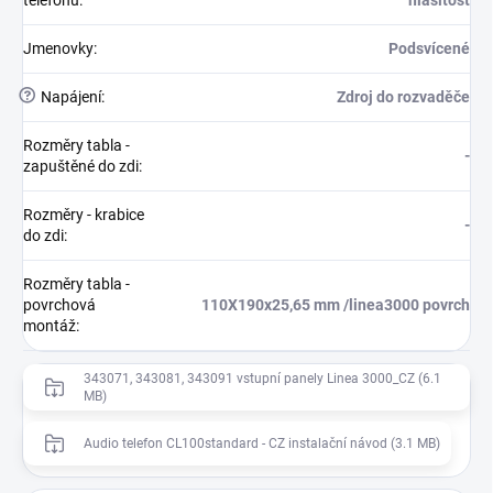
telefonu
:
hlasitost
Jmenovky
:
Podsvícené
?
Napájení
:
Zdroj do rozvaděče
Rozměry tabla -
-
zapuštěné do zdi
:
Rozměry - krabice
-
do zdi
:
Rozměry tabla -
povrchová
110X190x25,65 mm /linea3000 povrch
montáž
:
343071, 343081, 343091 vstupní panely Linea 3000_CZ (6.1
MB)
Audio telefon CL100standard - CZ instalační návod (3.1 MB)