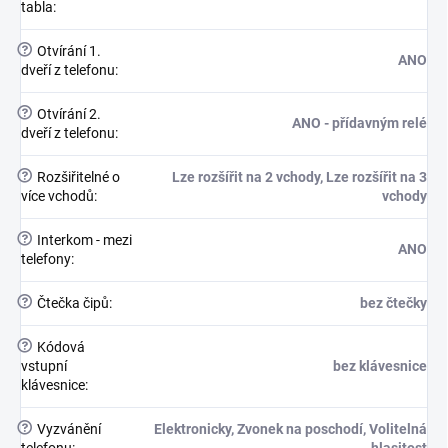
tabla
:
?
Otvírání 1.
ANO
dveří z telefonu
:
?
Otvírání 2.
ANO - přídavným relé
dveří z telefonu
:
?
Rozšiřitelné o
Lze rozšířit na 2 vchody, Lze rozšířit na 3
více vchodů
:
vchody
?
Interkom - mezi
ANO
telefony
:
?
Čtečka čipů
:
bez čtečky
?
Kódová
vstupní
bez klávesnice
klávesnice
:
?
Vyzvánění
Elektronicky, Zvonek na poschodí, Volitelná