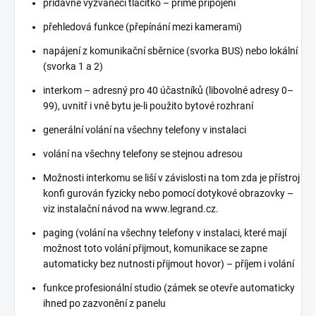
přídavné vyzváněcí tlačítko – přímé připojení
přehledová funkce (přepínání mezi kamerami)
napájení z komunikační sběrnice (svorka BUS) nebo lokální
(svorka 1 a 2)
interkom – adresný pro 40 účastníků (libovolné adresy 0–
99), uvnitř i vně bytu je-li použito bytové rozhraní
generální volání na všechny telefony v instalaci
volání na všechny telefony se stejnou adresou
Možnosti interkomu se liší v závislosti na tom zda je přístroj
konfi gurován fyzicky nebo pomocí dotykové obrazovky –
viz instalační návod na www.legrand.cz.
paging (volání na všechny telefony v instalaci, které mají
možnost toto volání přijmout, komunikace se zapne
automaticky bez nutnosti přijmout hovor) – příjem i volání
funkce profesionální studio (zámek se otevře automaticky
ihned po zazvonění z panelu