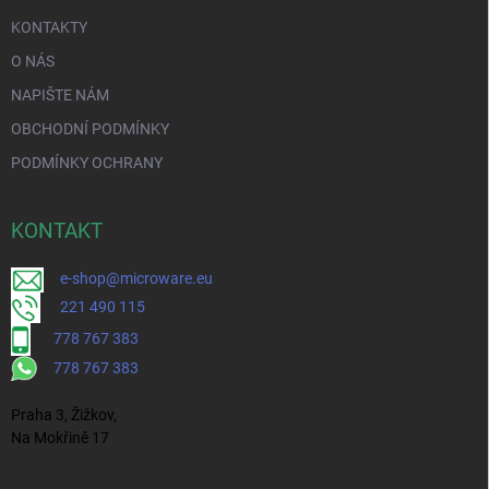
KONTAKTY
O NÁS
NAPIŠTE NÁM
OBCHODNÍ PODMÍNKY
PODMÍNKY OCHRANY
KONTAKT
e-shop@microware.eu
221 490 115
778 767 383
778 767 383
Praha 3, Žižkov,
Na Mokřině 17