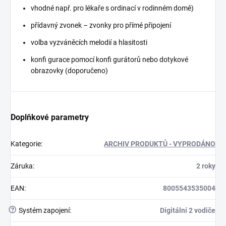
vhodné např. pro lékaře s ordinací v rodinném domě)
přídavný zvonek – zvonky pro přímé připojení
volba vyzváněcích melodií a hlasitosti
konfi gurace pomocí konfi gurátorů nebo dotykové
obrazovky (doporučeno)
Doplňkové parametry
Kategorie
:
ARCHIV PRODUKTŮ - VYPRODÁNO
Záruka
:
2 roky
EAN
:
8005543535004
?
Systém zapojení
:
Digitální 2 vodiče