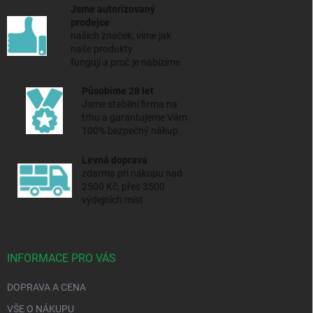
Jsme autorizovaný
prodejce
našich značek, víme jak
naše produkty
fungují a proč je nabízíme
Působíme 28 let
Jsme stabilní firma na
trhu a
garantujeme Vám
100% bezpečný nákup.
Levná doprava
zdarma při nákupu nad
2500 Kč, přes 3500
výdejních míst
INFORMACE PRO VÁS
DOPRAVA A CENA
VŠE O NÁKUPU