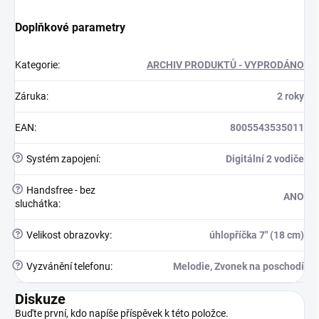
Doplňkové parametry
Kategorie
:
ARCHIV PRODUKTŮ - VYPRODÁNO
Záruka
:
2 roky
EAN
:
8005543535011
?
Systém zapojení
:
Digitální 2 vodiče
?
Handsfree - bez
ANO
sluchátka
:
?
Velikost obrazovky
:
úhlopříčka 7" (18 cm)
?
Vyzvánění telefonu
:
Melodie, Zvonek na poschodí
Diskuze
Buďte první, kdo napíše příspěvek k této položce.