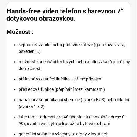
Hands-free video telefon s barevnou 7“
dotykovou obrazovkou.
Možnosti:
sepnutí el. zámku nebo přídavné zátěže (garážová vrata,
osvětlení...)
možnost zanechání textových nebo audio vzkazů pro členy
domácnosti
přídavné vyzváněcí tlačítko – přímé připojení
přehledová funkce (přepínání mezi kamerami)
napájení z komunikační sběrnice (svorka BUS) nebo lokální
(svorka 1 a 2)
interkom – adresný pro 40 účastníků (libovolné adresy 0–
99), uvnitř i vně bytu je-li použito bytové rozhraní
generální volání na všechny telefony v instalaci