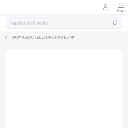
Přejít
na
obsah
Hledat
SADY AUDIO TELEFONŮ PRO DOMY
ZNAČKA:
FERMAX
SPOLEHLIVÉ
ZDARMA