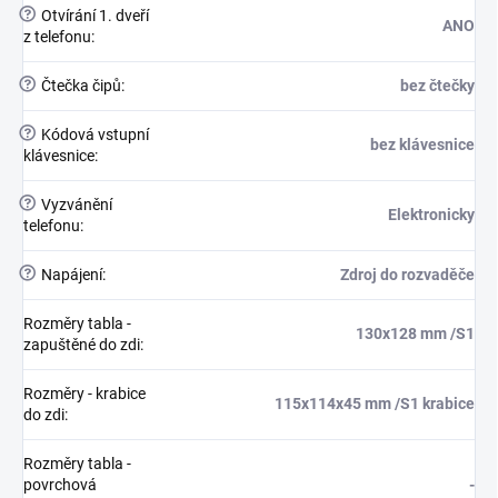
?
Otvírání 1. dveří
ANO
z telefonu
:
?
Čtečka čipů
:
bez čtečky
?
Kódová vstupní
bez klávesnice
klávesnice
:
?
Vyzvánění
Elektronicky
telefonu
:
?
Napájení
:
Zdroj do rozvaděče
Rozměry tabla -
130x128 mm /S1
zapuštěné do zdi
:
Rozměry - krabice
115x114x45 mm /S1 krabice
do zdi
:
Rozměry tabla -
povrchová
-