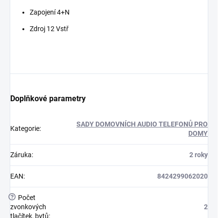
Zapojení 4+N
Zdroj 12 Vstř
Doplňkové parametry
SADY DOMOVNÍCH AUDIO TELEFONŮ PRO
Kategorie
:
DOMY
Záruka
:
2 roky
EAN
:
8424299062020
?
Počet
zvonkových
2
tlačítek, bytů
: