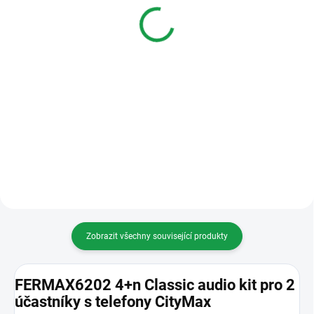
(starý model)
krabice panelu na zeď
pro panely Classic
740 Kč
658 Kč
Varianty
Do košíku
NAHRAZENO
FERMAXBOX1 Instalační krabice
TELEFONEM FERMAX 3431
panelu na zeď pro panely Classic.
Audio telefon 4+N VEO Telefon
LOFT má vestavěný magnet v
oblasti sluchátka a zajišťuje
správné zavěšení směrem k
základně a zabraňuje...
Zobrazit všechny související produkty
FERMAX6202 4+n Classic audio kit pro 2
účastníky s telefony CityMax