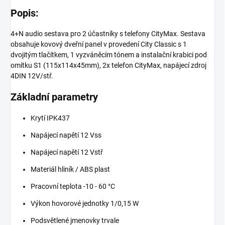
Popis:
4+N audio sestava pro 2 účastníky s telefony CityMax. Sestava
obsahuje kovový dveřní panel v provedení City Classic s 1
dvojitým tlačítkem, 1 vyzváněcím tónem a instalační krabici pod
omítku S1 (115x114x45mm), 2x telefon CityMax, napájecí zdroj
4DIN 12V/stř.
Základní parametry
Krytí IPK437
Napájecí napětí 12 Vss
Napájecí napětí 12 Vstř
Materiál hliník / ABS plast
Pracovní teplota -10 - 60 °C
Výkon hovorové jednotky 1/0,15 W
Podsvětlené jmenovky trvale