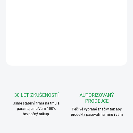
−
+
Přidat do košíku
FERMAX6202 4+n Classic audio kit pro 2 účastníky s telefony
CityMax
DETAILNÍ INFORMACE
ZEPTAT SE
HLÍDAT
30 LET ZKUŠENOSTÍ
AUTORIZOVANÝ
PRODEJCE
Jsme stabilní firma na trhu a
garantujeme Vám 100%
Pečlivě vybrané značky tak aby
bezpečný nákup.
produkty pasovali na míru i vám