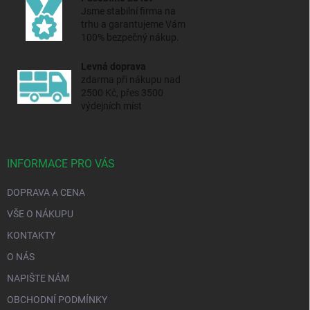
Jsme stabilní firma na
trhu a
garantujeme Vám
100% bezpečný nákup.
Levná doprava
zdarma při nákupu nad
2500 Kč, přes 3500
výdejních míst
INFORMACE PRO VÁS
DOPRAVA A CENA
VŠE O NÁKUPU
KONTAKTY
O NÁS
NAPIŠTE NÁM
OBCHODNÍ PODMÍNKY