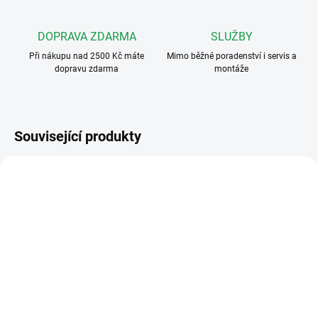
DOPRAVA ZDARMA
SLUŽBY
Při nákupu nad 2500 Kč máte
Mimo běžné poradenství i servis a
dopravu zdarma
montáže
Související produkty
FERMAX3393
FERMAXBOX1
NEDOSTUPNÉ
SKLADEM
Fermax 3393 LOFT
Fermax 8951
telefon 4+n, 1tlačítko
FERMAXBOX1 Instalační