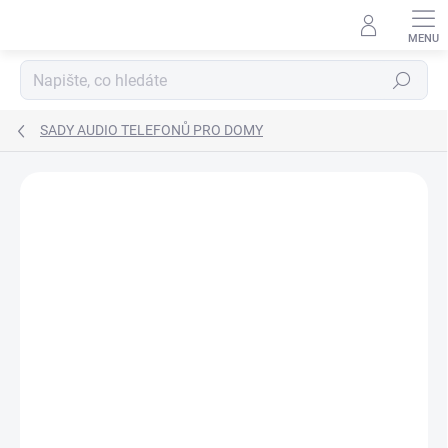
Přejít
na
obsah
Hledat
SADY AUDIO TELEFONŮ PRO DOMY
ZNAČKA:
FERMAX
PRO NÁROČNÉ
SPOLEHLIVÉ
ZDARMA