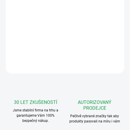
MOŽNOSTI
DORUČENÍ
−
+
Přidat do košíku
4+N City audio kit pro 1 účastníka s telefonem Loft
DETAILNÍ INFORMACE
ZEPTAT SE
HLÍDAT
30 LET ZKUŠENOSTÍ
AUTORIZOVANÝ
PRODEJCE
Jsme stabilní firma na trhu a
garantujeme Vám 100%
Pečlivě vybrané značky tak aby
bezpečný nákup.
produkty pasovali na míru i vám