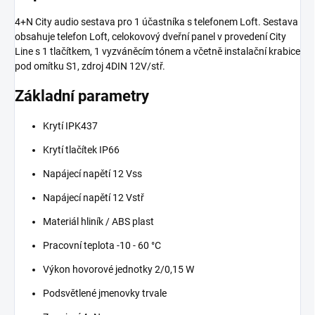
4+N City audio sestava pro 1 účastníka s telefonem Loft. Sestava
obsahuje telefon Loft, celokovový dveřní panel v provedení City
Line s 1 tlačítkem, 1 vyzváněcím tónem a včetně instalační krabice
pod omítku S1, zdroj 4DIN 12V/stř.
Základní parametry
Krytí IPK437
Krytí tlačítek IP66
Napájecí napětí 12 Vss
Napájecí napětí 12 Vstř
Materiál hliník / ABS plast
Pracovní teplota -10 - 60 °C
Výkon hovorové jednotky 2/0,15 W
Podsvětlené jmenovky trvale