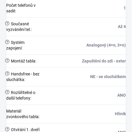
Počet telefonů v
1
sadě
:
?
Současné
Až 4
vyzvánění tel.
:
?
Systém
Analogový (4+n, 3+n)
zapojení
:
?
Montáž tabla
:
Zapuštění do zdi - exter
?
Handsfree - bez
NE - se sluchátkem
sluchátka
:
?
Rozšiřitelné o
ANO
další telefony
:
Materiál
Hliník
zvonkového tabla
:
?
Otvírání 1. dveří