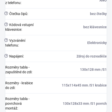
ANO
z telefonu
:
?
Čtečka čipů
:
bez čtečky
?
Kódová vstupní
bez klávesnice
klávesnice
:
?
Vyzvánění
Elektronicky
telefonu
:
?
Napájení
:
Zdroj do rozvaděče
Rozměry tabla -
130x128 mm /S1
zapuštěné do zdi
:
Rozměry - krabice
115x114x45 mm /S1 krabice
do zdi
:
Rozměry tabla -
povrchová
130x128x33 mm /S1 povrch
montáž
: