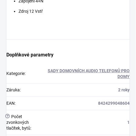
Zapojení 4+N
Zdroj 12 Vstř
Doplňkové parametry
SADY DOMOVNÍCH AUDIO TELEFONŮ PRO
Kategorie
:
DOMY
Záruka
:
2 roky
EAN
:
8424299048604
?
Počet
zvonkových
1
tlačítek, bytů
: