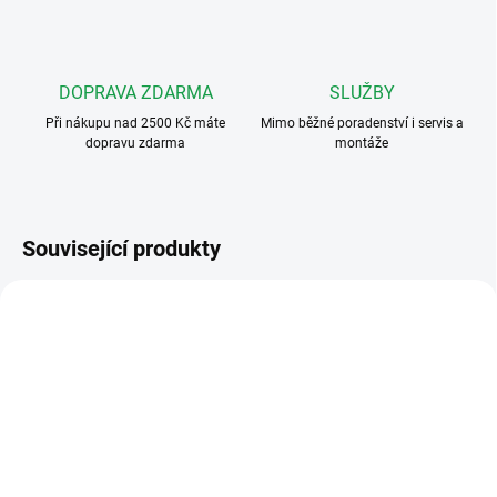
DOPRAVA ZDARMA
SLUŽBY
Při nákupu nad 2500 Kč máte
Mimo běžné poradenství i servis a
dopravu zdarma
montáže
Související produkty
FERMAX3393
FERMAXKRYT1
NEDOSTUPNÉ
SKLADEM - NA CESTĚ