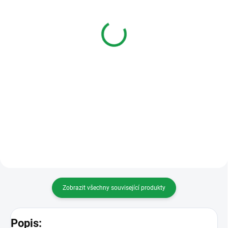
Fermax 3393 LOFT
Fermax Povětrnostní kryt
telefon 4+n, 1tlačítko
panelu řady 1,
(starý model)
Fermax8400
740 Kč
830 Kč
Varianty
Do košíku
NAHRAZENO
Povětrnostní kryt panelu řady 1,
TELEFONEM FERMAX 3431
Fermax8400
Audio telefon 4+N VEO Telefon
LOFT má vestavěný magnet v
oblasti sluchátka a zajišťuje
správné zavěšení směrem k
základně a zabraňuje...
Zobrazit všechny související produkty
Popis: