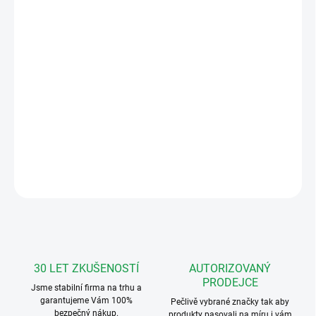
DORUČENÍ
−
+
Přidat do košíku
4+n analogový telefon
3tlačítka, regulace vyzvánění. Nízká, střední, vypnuto.
Dále je volba mezi dvěma tóny vyzvánění.
DETAILNÍ INFORMACE
ZEPTAT SE
HLÍDAT
30 LET ZKUŠENOSTÍ
AUTORIZOVANÝ
PRODEJCE
Jsme stabilní firma na trhu a
garantujeme Vám 100%
Pečlivě vybrané značky tak aby
bezpečný nákup.
produkty pasovali na míru i vám