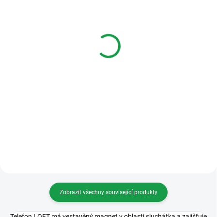
SKLADEM DO TŘÍ DNŮ
DOSTUPNOST DO DVOU TÝDNŮ
Fermax 4860 4+N City
Fermax 4861 4+N City
audio kit pro 1 účastníka
audio kit pro 2 účastníky
s telefonem Loft
s telefony Loft
7 347 Kč
8 549 Kč
Do košíku
Do košíku
4+N City audio kit pro 1
4+N City audio kit pro 2
účastníka s telefonem Loft
účastníky s telefony Loft
Zobrazit všechny související produkty
Telefon LOFT má vestavěný magnet v oblasti sluchátka a zajišťuje