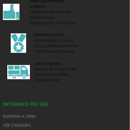
Jsme autorizovaný
prodejce
našich značek, víme jak
naše produkty
fungují a proč je nabízíme
Působíme 28 let
Jsme stabilní firma na
trhu a
garantujeme Vám
100% bezpečný nákup.
Levná doprava
zdarma při nákupu nad
2500 Kč, přes 3500
výdejních míst
INFORMACE PRO VÁS
DOPRAVA A CENA
VŠE O NÁKUPU