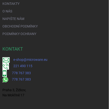
KONTAKTY
O NÁS
NAPIŠTE NÁM
OBCHODNÍ PODMÍNKY
PODMÍNKY OCHRANY
KONTAKT
e-shop@microware.eu
221 490 115
778 767 383
778 767 383
Praha 3, Žižkov,
Na Mokřině 17