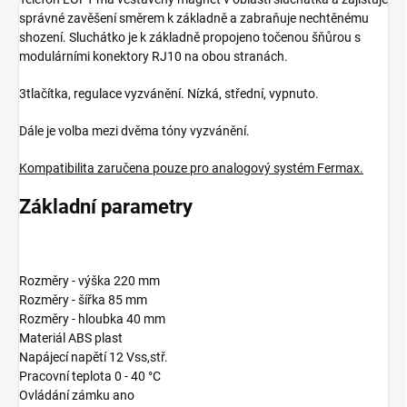
správné zavěšení směrem k základně a zabraňuje nechtěnému
shození. Sluchátko je k základně propojeno točenou šňůrou s
modulárními konektory RJ10 na obou stranách.
3tlačítka, regulace vyzvánění. Nízká, střední, vypnuto.
Dále je volba mezi dvěma tóny vyzvánění.
Kompatibilita zaručena pouze pro analogový systém Fermax.
Základní parametry
Rozměry - výška
220
mm
Rozměry - šířka
85
mm
Rozměry - hloubka
40
mm
Materiál
ABS plast
Napájecí napětí
12 Vss,stř.
Pracovní teplota
0 - 40
°C
Ovládání zámku
ano