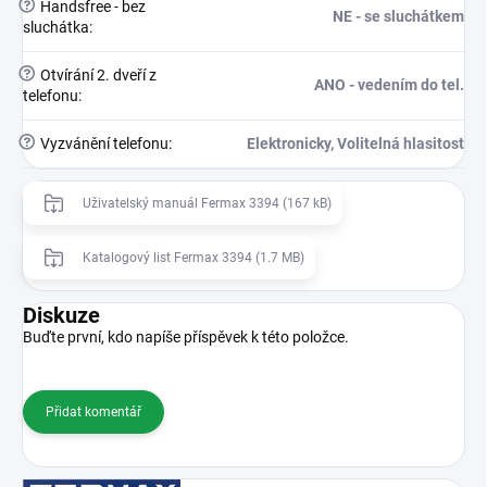
?
Handsfree - bez
NE - se sluchátkem
sluchátka
:
?
Otvírání 2. dveří z
ANO - vedením do tel.
telefonu
:
?
Vyzvánění telefonu
:
Elektronicky, Volitelná hlasitost
Uživatelský manuál Fermax 3394 (167 kB)
Katalogový list Fermax 3394 (1.7 MB)
Diskuze
Buďte první, kdo napíše příspěvek k této položce.
Přidat komentář