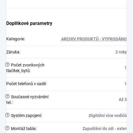
Doplňkové parametry
Kategorie
:
ARCHIV PRODUKTŮ - VYPRODÁNO
Záruka
:
2 roky
?
Počet zvonkových
1
tlačítek, bytů
:
Počet telefonů v sadě
:
1
?
Současné vyzvánění
Až 3
tel.
:
?
Systém zapojení
:
Digitální více vodičů
?
Montáž tabla
:
Zapuštění do zdi - exter