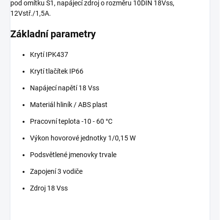
pod omítku S1, napájecí zdroj o rozměru 10DIN 18Vss,
12Vstř./1,5A.
Základní parametry
Krytí IPK437
Krytí tlačítek IP66
Napájecí napětí 18 Vss
Materiál hliník / ABS plast
Pracovní teplota -10 - 60 °C
Výkon hovorové jednotky 1/0,15 W
Podsvětlené jmenovky trvale
Zapojení 3 vodiče
Zdroj 18 Vss