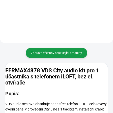
TELEFONEM FERMAX 3431
Fermax8400
Audio telefon 4+N VEO Telefon
LOFT má vestavěný magnet v
oblasti sluchátka a zajišťuje
správné zavěšení směrem k
základně a zabraňuje...
Zobrazit všechny související produkty
FERMAX4878 VDS City audio kit pro 1
účastníka s telefonem iLOFT, bez el.
otvírače
Popis:
VDS audio sestava obsahuje handsfree telefon iLOFT, celokovový
dveřní panel v provedení City Line s 1 tlačítkem, instalační krabici