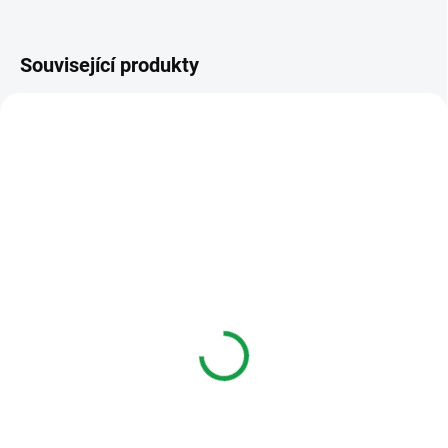
Související produkty
FERMAX3393
FERMAXKRYT1
NEDOSTUPNÉ
SKLADEM - NA CESTĚ
Fermax 3393 LOFT
Fermax Povětrnostní kryt
telefon 4+n, 1tlačítko
panelu řady 1,
(starý model)
Fermax8400
740 Kč
830 Kč
Varianty
Do košíku
NAHRAZENO
Povětrnostní kryt panelu řady 1,