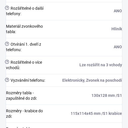
?
Rozšiřitelné o další
ANO
telefony
:
Materiál zvonkového
Hliník
tabla
:
?
Otvírání 1. dveří z
ANO
telefonu
:
?
Rozšiřitelné o více
Lze rozšířit na 3 vchody
vchodů
:
?
Vyzvánění telefonu
:
Elektronicky, Zvonek na poschodí
Rozměry tabla -
130x128 mm /S1
zapuštěné do zdi
:
Rozměry - krabice do
115x114x45 mm /S1 krabice
zdi
: