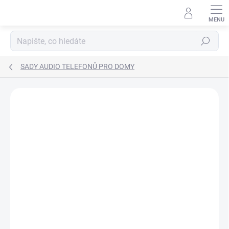
Přejít
na
obsah
Hledat
SADY AUDIO TELEFONŮ PRO DOMY
ZNAČKA:
FERMAX
SPOLEHLIVÉ
ZDARMA