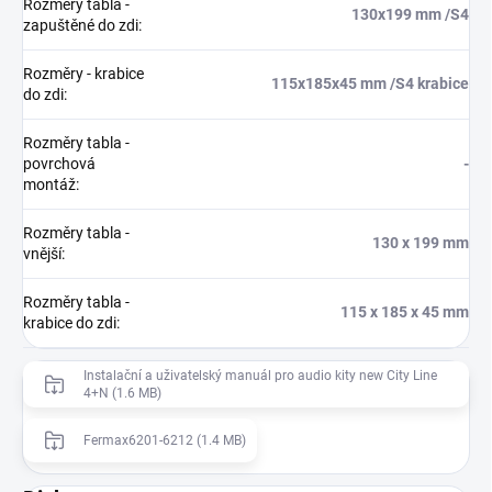
Rozměry tabla -
130x199 mm /S4
zapuštěné do zdi
:
Rozměry - krabice
115x185x45 mm /S4 krabice
do zdi
:
Rozměry tabla -
povrchová
-
montáž
:
Rozměry tabla -
130 x 199 mm
vnější
:
Rozměry tabla -
115 x 185 x 45 mm
krabice do zdi
:
Instalační a uživatelský manuál pro audio kity new City Line
4+N (1.6 MB)
Fermax6201-6212 (1.4 MB)