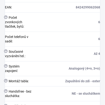
EAN
:
8424299062068
?
Počet
zvonkových
6
tlačítek, bytů
:
Počet telefonů v
6
sadě
:
?
Současné
Až 4
vyzvánění tel.
:
?
Systém
Analogový (4+n, 3+n)
zapojení
:
?
Montáž tabla
:
Zapuštění do zdi - exter
?
Handsfree - bez
NE - se sluchátkem
sluchátka
: