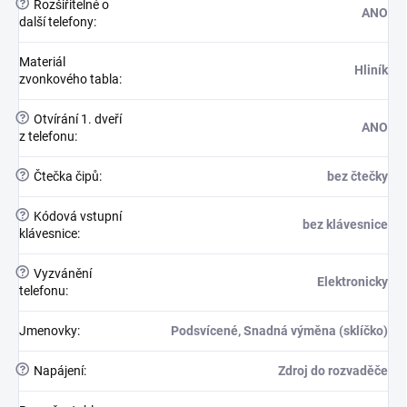
?
Rozšiřitelné o
ANO
další telefony
:
Materiál
Hliník
zvonkového tabla
:
?
Otvírání 1. dveří
ANO
z telefonu
:
?
Čtečka čipů
:
bez čtečky
?
Kódová vstupní
bez klávesnice
klávesnice
:
?
Vyzvánění
Elektronicky
telefonu
:
Jmenovky
:
Podsvícené, Snadná výměna (sklíčko)
?
Napájení
:
Zdroj do rozvaděče