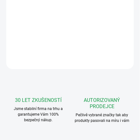
−
+
Přidat do košíku
FERMAXBOX4 Instalační krabice panelu na zeď pro panely
Classic.
DETAILNÍ INFORMACE
ZEPTAT SE
HLÍDAT
30 LET ZKUŠENOSTÍ
AUTORIZOVANÝ
PRODEJCE
Jsme stabilní firma na trhu a
garantujeme Vám 100%
Pečlivě vybrané značky tak aby
bezpečný nákup.
produkty pasovali na míru i vám