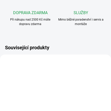
DOPRAVA ZDARMA
SLUŽBY
Při nákupu nad 2500 Kč máte
Mimo běžné poradenství i servis a
dopravu zdarma
montáže
Související produkty
FERMAX6203
FERMAX6206
ZDARMA
ZDARMA
SKLADEM
SKLADEM
Fermax FERMAX 6203
Fermax FERMAX 6206
4+n Classic audio kit pro
4+n Classic audio kit pro