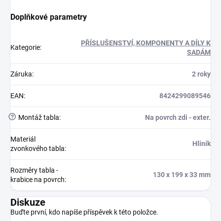
Doplňkové parametry
PŘÍSLUŠENSTVÍ, KOMPONENTY A DÍLY K
Kategorie
:
SADÁM
Záruka
:
2 roky
EAN
:
8424299089546
?
Montáž tabla
:
Na povrch zdi - exter.
Materiál
Hliník
zvonkového tabla
:
Rozměry tabla -
130 x 199 x 33 mm
krabice na povrch
:
Diskuze
Buďte první, kdo napíše příspěvek k této položce.