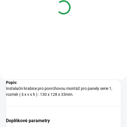
s telefony CityMax
s telefonem CityMax
3 685 Kč
3 351 Kč
Do košíku
Do košíku
FERMAX6202 4+n Classic audio
FERMAX6201 4+n Classic audio
kit pro 2 účastníky s telefony
kit pro 1 účastníka s telefonem
CityMax
CityMax
Popis
:
Instalační krabice pro povrchovou montáž pro panely serie 1,
rozměr ( š x v x h ) : 130 x 128 x 33mm.
Doplňkové parametry