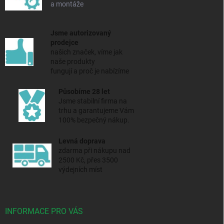
a montáže
Jsme autorizovaný
prodejce
našich značek, víme jak
naše produkty
fungují a proč je nabízíme
Působíme 28 let
Jsme stabilní firma na
trhu a
garantujeme Vám
100% bezpečný nákup.
Levná doprava
zdarma při nákupu nad
2500 Kč, přes 3500
výdejních míst
INFORMACE PRO VÁS