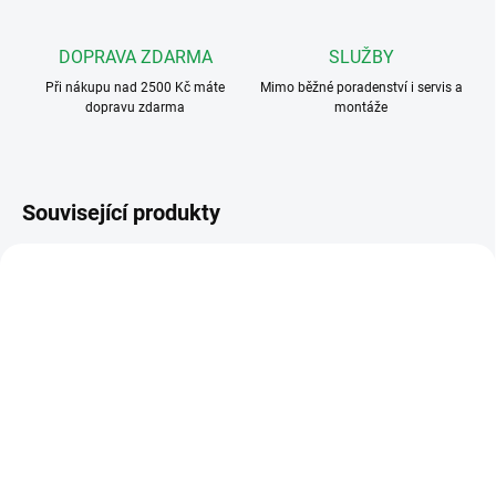
DOPRAVA ZDARMA
SLUŽBY
Při nákupu nad 2500 Kč máte
Mimo běžné poradenství i servis a
dopravu zdarma
montáže
Související produkty
FERMAX6202
FERMAX6201
ZDARMA
ZDARMA
SKLADEM
SKLADEM
Fermax 6202 4+n Classic
Fermax 6201 4+n Classic
audio kit pro 2 účastníky
audio kit pro 1 účastníka