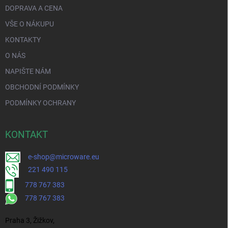
DOPRAVA A CENA
VŠE O NÁKUPU
KONTAKTY
O NÁS
NAPIŠTE NÁM
OBCHODNÍ PODMÍNKY
PODMÍNKY OCHRANY
KONTAKT
e-shop@microware.eu
221 490 115
778 767 383
778 767 383
Praha 3, Žižkov,