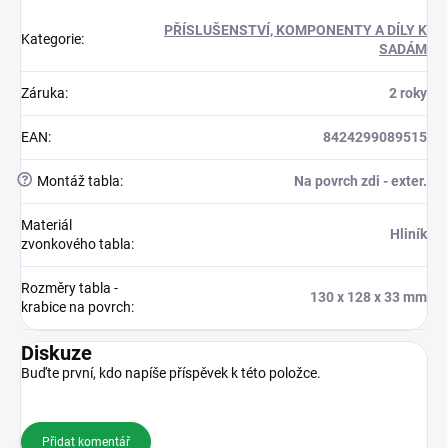
PŘÍSLUŠENSTVÍ, KOMPONENTY A DÍLY K
Kategorie
:
SADÁM
Záruka
:
2 roky
EAN
:
8424299089515
?
Montáž tabla
:
Na povrch zdi - exter.
Materiál
Hliník
zvonkového tabla
:
Rozměry tabla -
130 x 128 x 33 mm
krabice na povrch
:
Diskuze
Buďte první, kdo napíše příspěvek k této položce.
Přidat komentář