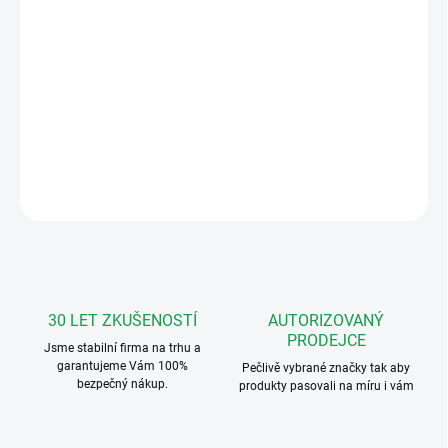
−
+
Přidat do košíku
FERMAXBOX1 Instalační krabice panelu na zeď pro panely
Classic.
DETAILNÍ INFORMACE
ZEPTAT SE
HLÍDAT
30 LET ZKUŠENOSTÍ
AUTORIZOVANÝ
PRODEJCE
Jsme stabilní firma na trhu a
garantujeme Vám 100%
Pečlivě vybrané značky tak aby
bezpečný nákup.
produkty pasovali na míru i vám