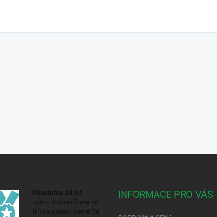
INFORMACE PRO VÁS
Působíme 28 let
Jsme stabilní firma na
trhu a
garantujeme Vám