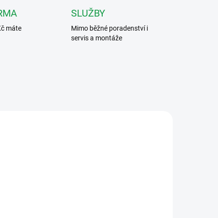
RMA
SLUŽBY
Kč máte
Mimo běžné poradenství i
servis a montáže
4652
344672
ARMA
ZDARMA
ADEM
DOSTUPNOST DO DVOU TÝDNŮ