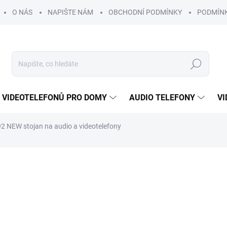
O NÁS
NAPIŠTE NÁM
OBCHODNÍ PODMÍNKY
PODMÍN
Hledat
 VIDEOTELEFONŮ PRO DOMY
AUDIO TELEFONY
VI
2 NEW stojan na audio a videotelefony
437 Kč
397 K
328 Kč bez DPH
Měrná
DOSTUPNOST DO DVOU T