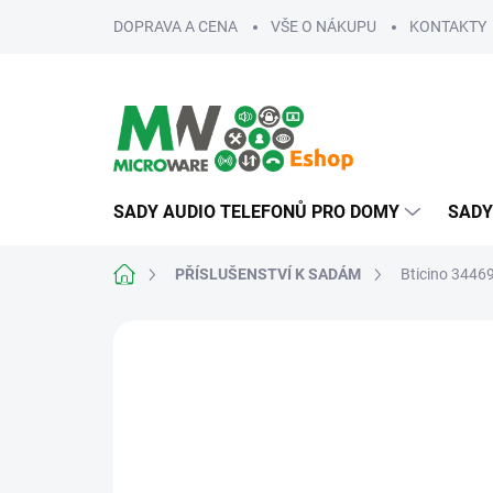
Přejít
DOPRAVA A CENA
VŠE O NÁKUPU
KONTAKTY
na
obsah
SADY AUDIO TELEFONŮ PRO DOMY
SADY
Domů
PŘÍSLUŠENSTVÍ K SADÁM
Bticino 34469
ZNAČKA:
BTICINO
PRO NÁROČNÉ