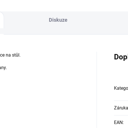
Diskuze
ce na stůl.
Dop
jany.
Katego
Záruk
EAN
: