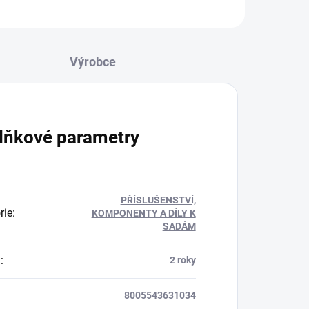
lňkové parametry
PŘÍSLUŠENSTVÍ,
rie
:
KOMPONENTY A DÍLY K
SADÁM
a
:
2 roky
8005543631034