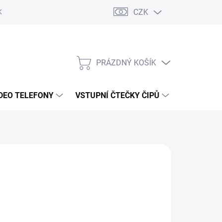
CZK
KY OCHRANY
PRÁZDNÝ KOŠÍK
NÁKUPNÍ
KOŠÍK
DEO TELEFONY
VSTUPNÍ ČTEČKY ČIPŮ
DOPRAVA 
č
/ ks
ÝDNŮ