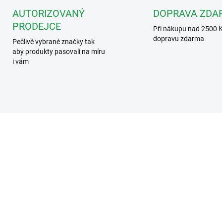
AUTORIZOVANÝ
DOPRAVA ZDA
PRODEJCE
Při nákupu nad 2500 
dopravu zdarma
Pečlivě vybrané značky tak
aby produkty pasovali na míru
i vám
A MÉNĚ
344292
34
ZD
SKLADEM
SKL