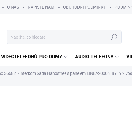
O NÁS
NAPIŠTE NÁM
OBCHODNÍ PODMÍNKY
PODMÍN
Hledat
 VIDEOTELEFONŮ PRO DOMY
AUDIO TELEFONY
VI
ino 366821-Interkom Sada Handsfree s panelem LINEA2000 2 BYTY 2 vod
7 866 Kč
6 90
ZDARMA
5 708 Kč bez DPH
Měrná
NEDOSTUPNÉ