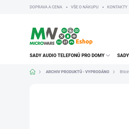
Přejít
DOPRAVA A CENA
VŠE O NÁKUPU
KONTAKTY
na
obsah
SADY AUDIO TELEFONŮ PRO DOMY
SADY
Domů
ARCHIV PRODUKTŮ - VYPRODÁNO
Btic
ZNAČKA:
BTICINO
PRO NÁROČNÉ