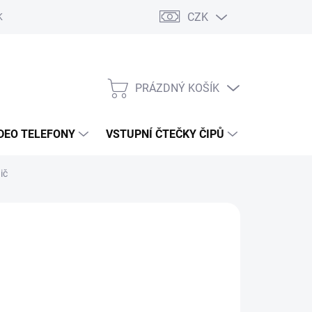
CZK
KY OCHRANY
PRÁZDNÝ KOŠÍK
NÁKUPNÍ
KOŠÍK
DEO TELEFONY
VSTUPNÍ ČTEČKY ČIPŮ
DOPRAVA 
ič
7 Kč
/ ks