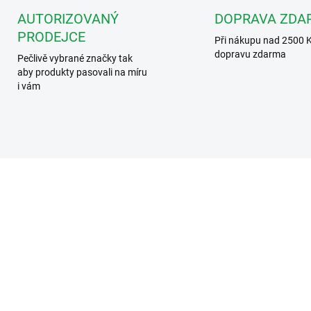
AUTORIZOVANÝ
DOPRAVA ZDA
PRODEJCE
Při nákupu nad 2500 
dopravu zdarma
Pečlivě vybrané značky tak
aby produkty pasovali na míru
i vám
A MÉNĚ
344232
34
SKLADEM - NA CESTĚ
NEDOST