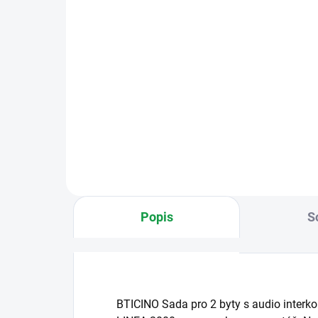
1 259 Kč
Do košíku
VIDEOROZBOČOVAČ 2 VOD -
rozbočovač sběrnice pro
videotelefony. Zapojení hvězda.
Rozbočovač pojme až 4
videotelefony.
Popis
S
BTICINO Sada pro 2 byty s audio inter