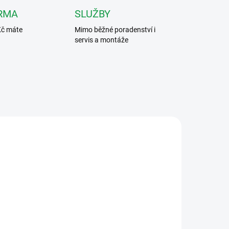
RMA
SLUŽBY
Kč máte
Mimo běžné poradenství i
servis a montáže
4262
344272
UPNÉ
NEDOSTUPNÉ