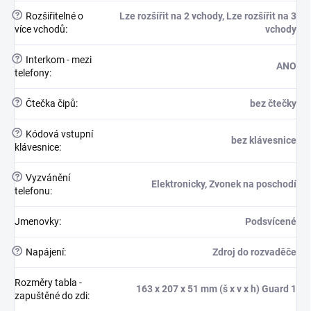
?
Rozšiřitelné o
Lze rozšířit na 2 vchody, Lze rozšířit na 3
více vchodů
:
vchody
?
Interkom - mezi
ANO
telefony
:
?
Čtečka čipů
:
bez čtečky
?
Kódová vstupní
bez klávesnice
klávesnice
:
?
Vyzvánění
Elektronicky, Zvonek na poschodí
telefonu
:
Jmenovky
:
Podsvícené
?
Napájení
:
Zdroj do rozvaděče
Rozměry tabla -
163 x 207 x 51 mm (š x v x h) Guard 1
zapuštěné do zdi
: