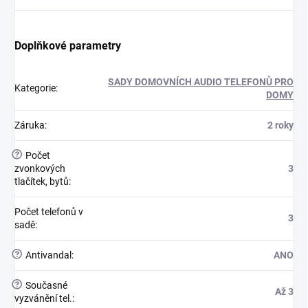
Doplňkové parametry
SADY DOMOVNÍCH AUDIO TELEFONŮ PRO
Kategorie
:
DOMY
Záruka
:
2 roky
?
Počet
zvonkových
3
tlačítek, bytů
:
Počet telefonů v
3
sadě
:
?
Antivandal
:
ANO
?
Současné
Až 3
vyzvánění tel.
: