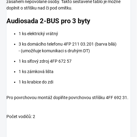
zásahem nepovolané osoby. Takto sestavené tablo je možné
doplnit o stříšku nad či pod omítku.
Audiosada 2-BUS pro 3 byty
1 ks elektrický vrátný
3 ks domácího telefonu 4FP 211 03.201 (barva bílá)
- (umožňuje komunikaci s druhým DT)
1 ks síťový zdroj 4FP 672 57
1 ks zámková lišta
1 ks krabice do zdi
Pro povrchovou montáž doplňte povrchovou stříšku 4FF 692 31.
Počet vodičů: 2