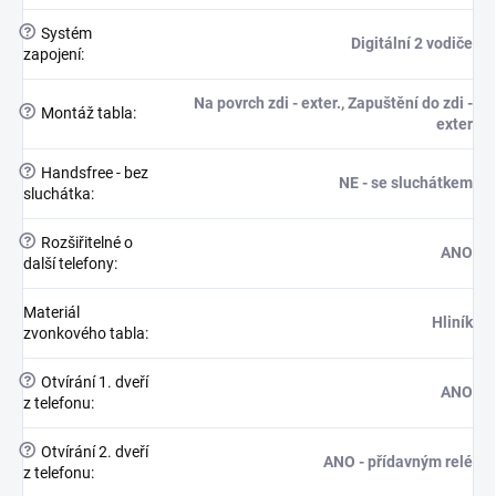
?
Systém
Digitální 2 vodiče
zapojení
:
Na povrch zdi - exter., Zapuštění do zdi -
?
Montáž tabla
:
exter
?
Handsfree - bez
NE - se sluchátkem
sluchátka
:
?
Rozšiřitelné o
ANO
další telefony
:
Materiál
Hliník
zvonkového tabla
:
?
Otvírání 1. dveří
ANO
z telefonu
:
?
Otvírání 2. dveří
ANO - přídavným relé
z telefonu
: