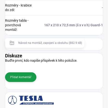
Rozměry - krabice
-
do zdi
:
Rozměry tabla -
povrchová
167 x 210 x 72,5 mm (š x v x h) Guard-1
montáž
:
Návod na montáž, zapojení a obsluhu (882.9 kB)
Diskuze
Buďte první, kdo napíše příspěvek k této položce.
Přidat komentář