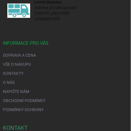
Levná doprava
zdarma při nákupu nad
2500 Kč, přes 3500
výdejních míst
INFORMACE PRO VÁS
DOPRAVA A CENA
VŠE O NÁKUPU
KONTAKTY
O NÁS
NAPIŠTE NÁM
OBCHODNÍ PODMÍNKY
PODMÍNKY OCHRANY
KONTAKT