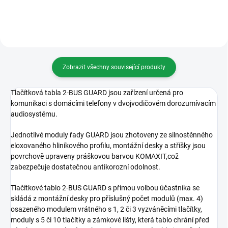
přídavné zařízení...
Zobrazit všechny související produkty
Tlačítková tabla 2-BUS GUARD jsou zařízení určená pro
komunikaci s domácími telefony v dvojvodičovém dorozumívacím
audiosystému.
Jednotlivé moduly řady GUARD jsou zhotoveny ze silnostěnného
eloxovaného hliníkového profilu, montážní desky a stříšky jsou
povrchově upraveny práškovou barvou KOMAXIT,což
zabezpečuje dostatečnou antikorozní odolnost.
Tlačítkové tablo 2-BUS GUARD s přímou volbou účastníka se
skládá z montážní desky pro příslušný počet modulů (max. 4)
osazeného modulem vrátného s 1, 2 či 3 vyzváněcími tlačítky,
moduly s 5 či 10 tlačítky a zámkové lišty, která tablo chrání před