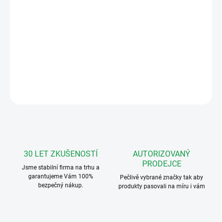
−
+
Přidat do košíku
Bezdrátový zvonek s unikátním systémem
SAMOUČENÍ kódů.
DETAILNÍ INFORMACE
ZEPTAT SE
HLÍDAT
30 LET ZKUŠENOSTÍ
AUTORIZOVANÝ
PRODEJCE
Jsme stabilní firma na trhu a
garantujeme Vám 100%
Pečlivě vybrané značky tak aby
bezpečný nákup.
produkty pasovali na míru i vám