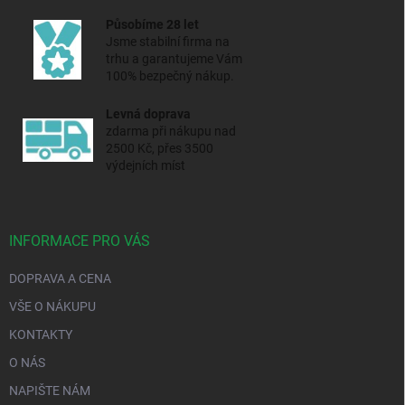
Působíme 28 let
Jsme stabilní firma na
trhu a
garantujeme Vám
100% bezpečný nákup.
Levná doprava
zdarma při nákupu nad
2500 Kč, přes 3500
výdejních míst
INFORMACE PRO VÁS
DOPRAVA A CENA
VŠE O NÁKUPU
KONTAKTY
O NÁS
NAPIŠTE NÁM