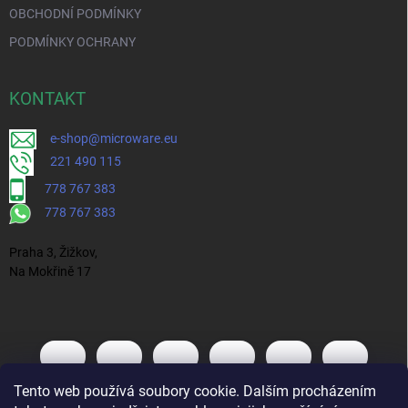
OBCHODNÍ PODMÍNKY
PODMÍNKY OCHRANY
KONTAKT
e-shop@microware.eu
221 490 115
778 767 383
778 767 383
Praha 3, Žižkov,
Na Mokřině 17
Tento web používá soubory cookie. Dalším procházením