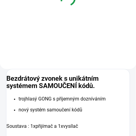
1 210 Kč
1 210 Kč
Do košíku
Do košíku
Náhradní přijímač s unikátním
Ochranný kryt pro bezdrátové
systémem SAMOUČENÍ kódů.
tlačítka (vysílače).
Bezdrátový zvonek s unikátním
systémem SAMOUČENÍ kódů.
trojhlasý GONG s příjemným dozníváním
nový systém samoučení kódů
Soustava : 1xpřijímač a 1xvysílač