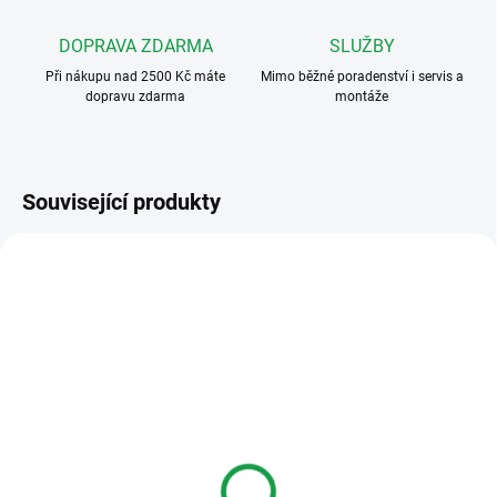
DOPRAVA ZDARMA
SLUŽBY
Při nákupu nad 2500 Kč máte
Mimo běžné poradenství i servis a
dopravu zdarma
montáže
Související produkty
BZ8-NP
KBT
DOSTUPNOST DO DVOU TÝDNŮ
DOSTUPNOST DO DVOU TÝDNŮ
Elektrobock BZ8-NP
Elektrobock KBT Kryt
Náhradní příjímač
bezdrátového tlačítka