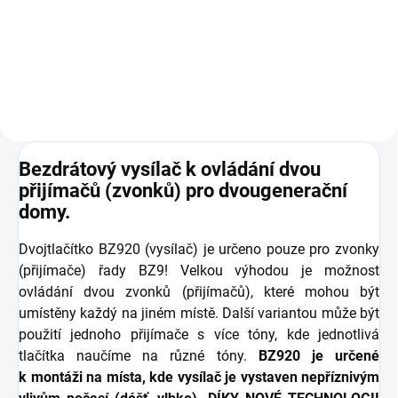
Elektrobock Sada bezdrátový
zvonek dvojtlačítko
(BZ901+BZ920)
Bezdrátový vysílač k ovládání dvou
přijímačů (zvonků) pro dvougenerační
domy.
Dvojtlačítko BZ920 (vysílač) je určeno pouze pro zvonky
(přijímače) řady BZ9! Velkou výhodou je možnost
ovládání dvou zvonků (přijímačů), které mohou být
umístěny každý na jiném místě. Další variantou může být
použití jednoho přijímače s více tóny, kde jednotlivá
tlačítka naučíme na různé tóny.
BZ920 je určené
k montáži na místa, kde vysílač je vystaven nepříznivým