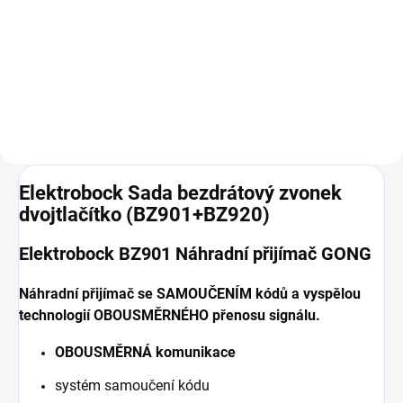
Náhradní přijímač se
Bezdrátový vysílač k ovládání
SAMOUČENÍM kódů a vyspělou
dvou přijímačů (zvonků) pro
technologií OBOUSMĚRNÉHO
dvougenerační domy.
přenosu signálu.
Elektrobock Sada bezdrátový zvonek
dvojtlačítko (BZ901+BZ920)
Elektrobock BZ901 Náhradní přijímač GONG
Náhradní přijímač se SAMOUČENÍM kódů a vyspělou
technologií OBOUSMĚRNÉHO přenosu signálu.
OBOUSMĚRNÁ komunikace
systém samoučení kódu