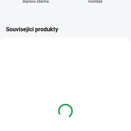
dopravu zdarma
montáže
Související produkty
BZ901
BZ920
DOSTUPNOST DO DVOU TÝDNŮ
DOSTUPNOST DO DVOU TÝDNŮ
Elektrobock BZ901
Elektrobock BZ920
Náhradní přijímač GONG
Bezdrátové dvojtlačítko
1 210 Kč
1 210 Kč
Do košíku
Do košíku