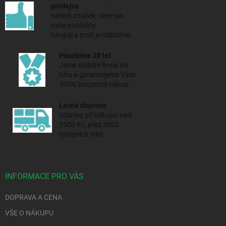
prodejce
našich značek, víme jak
naše produkty
fungují a proč je nabízíme
Působíme 28 let
Jsme stabilní firma na
trhu a
garantujeme Vám
100% bezpečný nákup.
Levná doprava
zdarma při nákupu nad
2500 Kč, přes 3500
výdejních míst
INFORMACE PRO VÁS
DOPRAVA A CENA
VŠE O NÁKUPU