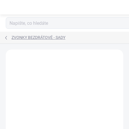
Přejít
na
obsah
ZVONKY BEZDRÁTOVÉ - SADY