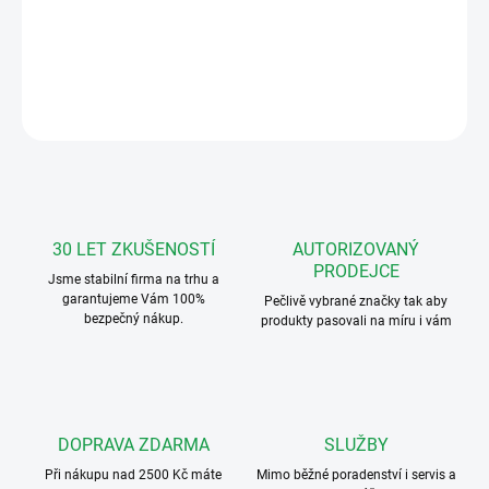
dvojtlačítko (BZ901+BZ920)
DETAILNÍ INFORMACE
ZEPTAT SE
HLÍDAT
30 LET ZKUŠENOSTÍ
AUTORIZOVANÝ
PRODEJCE
Jsme stabilní firma na trhu a
garantujeme Vám 100%
Pečlivě vybrané značky tak aby
bezpečný nákup.
produkty pasovali na míru i vám
DOPRAVA ZDARMA
SLUŽBY
Při nákupu nad 2500 Kč máte
Mimo běžné poradenství i servis a