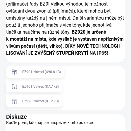
(přijímače) řady BZ9! Velkou výhodou je možnost
ovládání dvou zvonků (přijímačů), které mohou být
umístěny každý na jiném místě. Další variantou může být
použití jednoho přijímače s více tóny, kde jednotlivá
tlačítka naučíme na různé tóny.
BZ920 je určené
k montáži na místa, kde vysílač je vystaven nepříznivým
vlivům počasí (déšť, vlhko). DÍKY NOVÉ TECHNOLOGII
LISOVÁNÍ JE ZVÝŠENÝ STUPEŇ KRYTÍ NA IP65!
BZ901 Návod (498.8 kB)
BZ901 Výkres (87.7 kB)
BZ920 Návod (81.2 kB)
Diskuze
Buďte první, kdo napíše příspěvek k této položce.