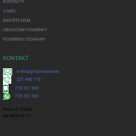
KONTAKTY
O NÁS
NAPIŠTE NÁM
OBCHODNÍ PODMÍNKY
PODMÍNKY OCHRANY
KONTAKT
e-shop@microware.eu
221 490 115
778 767 383
778 767 383
Praha 3, Žižkov,
Na Mokřině 17