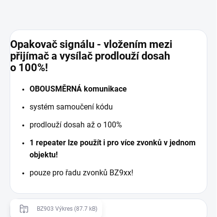
Opakovač signálu - vložením mezi
přijímač a vysílač prodlouží dosah
o 100%!
OBOUSMĚRNÁ komunikace
systém samoučení kódu
prodlouží dosah až o 100%
1 repeater lze použít i pro více zvonků v jednom
objektu!
pouze pro řadu zvonků BZ9xx!
BZ903 Výkres (87.7 kB)