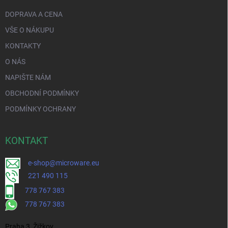
DOPRAVA A CENA
VŠE O NÁKUPU
KONTAKTY
O NÁS
NAPIŠTE NÁM
OBCHODNÍ PODMÍNKY
PODMÍNKY OCHRANY
KONTAKT
e-shop@microware.eu
221 490 115
778 767 383
778 767 383
Praha 3, Žižkov,