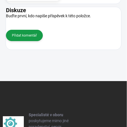
Diskuze
Buďte první, kdo napíše příspěvek k této položce.
Přidat komentář
Z
á
p
a
t
í
Specialisté v oboru
poskytujeme mimo jiné
poradenství, servis