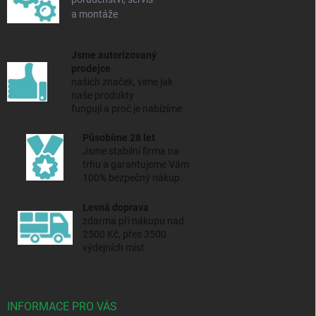
a montáže
Jsme autorizovaný
prodejce
našich značek, víme jak
naše produkty
fungují a proč je nabízíme
Působíme 28 let
Jsme stabilní firma na
trhu a
garantujeme Vám
100% bezpečný nákup.
Levná doprava
zdarma při nákupu nad
2500 Kč, přes 3500
výdejních míst
INFORMACE PRO VÁS