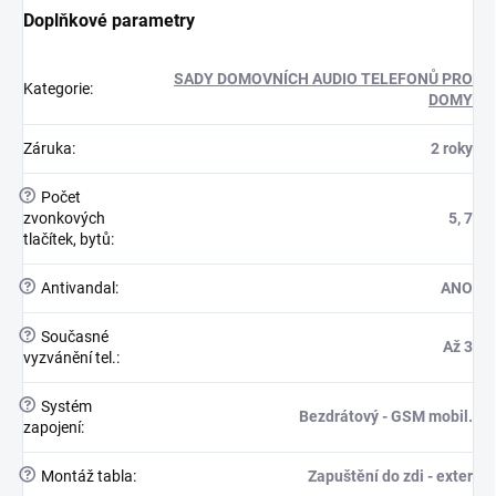
Doplňkové parametry
SADY DOMOVNÍCH AUDIO TELEFONŮ PRO
Kategorie
:
DOMY
Záruka
:
2 roky
?
Počet
zvonkových
5, 7
tlačítek, bytů
:
?
Antivandal
:
ANO
?
Současné
Až 3
vyzvánění tel.
:
?
Systém
Bezdrátový - GSM mobil.
zapojení
:
?
Montáž tabla
:
Zapuštění do zdi - exter