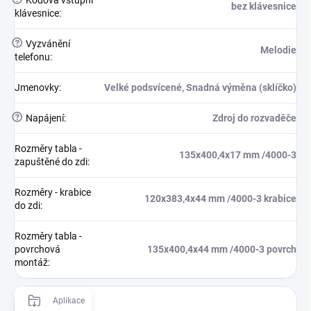
bez klávesnice
klávesnice
:
?
Vyzvánění
Melodie
telefonu
:
Jmenovky
:
Velké podsvícené, Snadná výměna (sklíčko)
?
Napájení
:
Zdroj do rozvaděče
Rozměry tabla -
135x400,4x17 mm /4000-3
zapuštěné do zdi
:
Rozměry - krabice
120x383,4x44 mm /4000-3 krabice
do zdi
:
Rozměry tabla -
povrchová
135x400,4x44 mm /4000-3 povrch
montáž
:
Aplikace