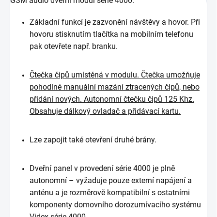
GSM audio dveřní modul série 4000.
Základní funkcí je zazvonění návštěvy a hovor. Při
hovoru stisknutím tlačítka na mobilním telefonu
pak otevřete např. branku.
Čtečka čipů umístěná v modulu. Čtečka umožňuje
pohodlné manuální mazání ztracených čipů, nebo
přidání nových. Autonomní čtečku čipů 125 Khz.
Obsahuje dálkový ovladač a přidávací kartu.
Lze zapojit také otevření druhé brány.
Dveřní panel v provedení série 4000 je plně
autonomní – vyžaduje pouze externí napájení a
anténu a je rozměrově kompatibilní s ostatními
komponenty domovního dorozumívacího systému
Videx série 4000.