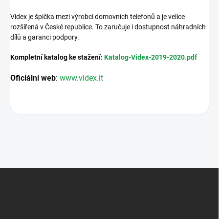
Videx je špička mezi výrobci domovních telefonů a je velice
rozšířená v České republice. To zaručuje i dostupnost náhradních
dílů a garanci podpory.
Kompletní katalog ke stažení:
Katalog-Videx-2019-2020.pdf
Oficiální web
:
www.videx.it
Z
á
p
a
t