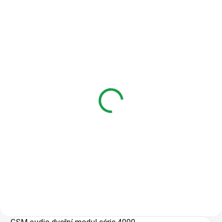
CIP125/CER
CIP125-K/MOD
SKLADEM
SKLADEM
Čip, klíčenka - 125 kHz
Čip, klíčenka - 125 kHz
EM
EM - kompaktní
59 Kč
47 Kč
Varianty
Varianty
Barva modrá, žlutá, červená,
Včetně sériového čísla.
šedá. Včetně sériového čísla.