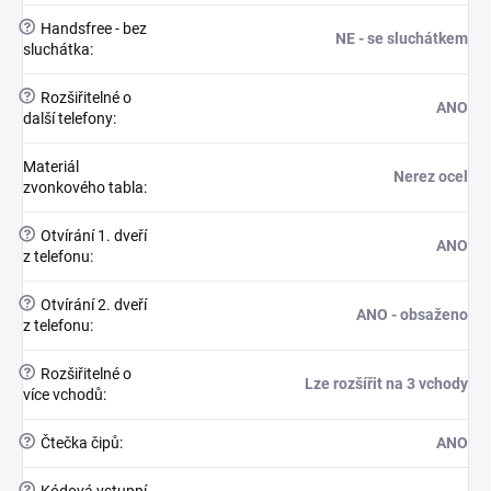
?
Handsfree - bez
NE - se sluchátkem
sluchátka
:
?
Rozšiřitelné o
ANO
další telefony
:
Materiál
Nerez ocel
zvonkového tabla
:
?
Otvírání 1. dveří
ANO
z telefonu
:
?
Otvírání 2. dveří
ANO - obsaženo
z telefonu
:
?
Rozšiřitelné o
Lze rozšířit na 3 vchody
více vchodů
:
?
Čtečka čipů
:
ANO
?
Kódová vstupní