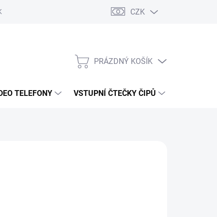
CZK
KY OCHRANY
PRÁZDNÝ KOŠÍK
NÁKUPNÍ
KOŠÍK
DEO TELEFONY
VSTUPNÍ ČTEČKY ČIPŮ
DOPRAVA 