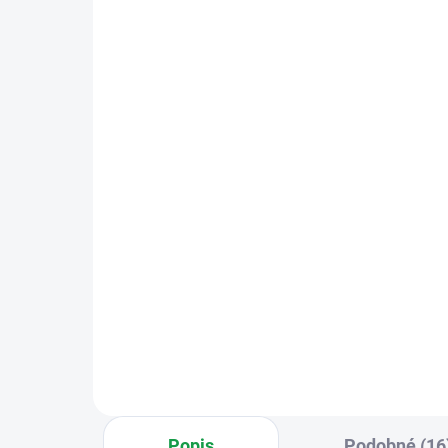
SKLADEM
Hikvision DS-KH6110-
Hi
WE1(O-STD) IP
WT
videotelefon s 4.3
7",
palcovým dotykovým
bíl
4 107 Kč
10
displayem
Do košíku
Vnitřní video interkom Hikvision s
7" v
4,3" barevným dotykovým TFT
dot
displejem. Podpora propojení s
10 
aplikací Hik-Connect a
Před
jednoduché nastavení pomocí CZ
Con
menu na displeji.
zaří
Popis
Podobné (16