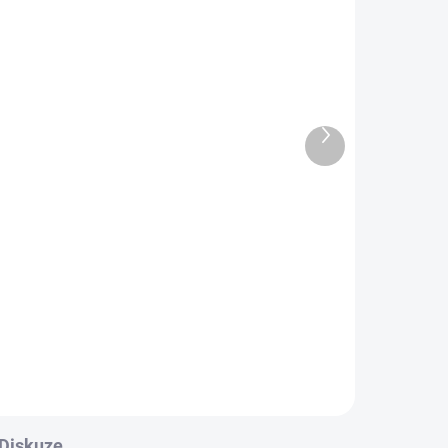
 DNŮ
m),
R
Další
produkt
Diskuze