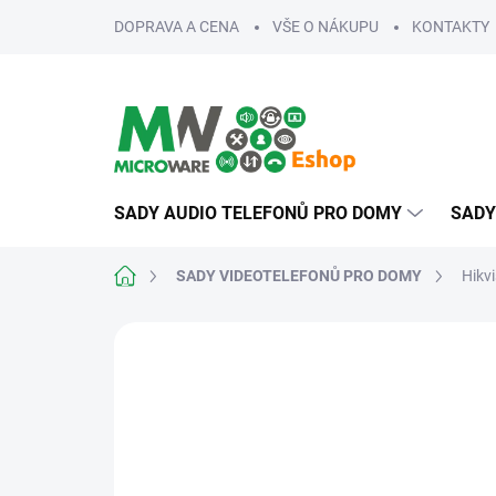
Přejít
DOPRAVA A CENA
VŠE O NÁKUPU
KONTAKTY
na
obsah
SADY AUDIO TELEFONŮ PRO DOMY
SADY
Domů
SADY VIDEOTELEFONŮ PRO DOMY
Hikv
ZNAČKA:
HIKVISION
ROZŠIŘITELNÉ
PRO NÁROČNÉ
SPOLEHLIVÉ
D
TE