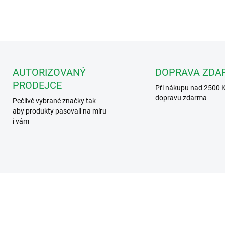
AUTORIZOVANÝ
DOPRAVA ZDA
PRODEJCE
Při nákupu nad 2500 
dopravu zdarma
Pečlivě vybrané značky tak
aby produkty pasovali na míru
i vám
DS-KH6320-WTE1-W-O-STD
DS-KH6320-WTE
ZDARMA
ZD