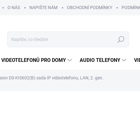
O NÁS
NAPIŠTE NÁM
OBCHODNÍ PODMÍNKY
PODMÍN
Hledat
 VIDEOTELEFONŮ PRO DOMY
AUDIO TELEFONY
VI
ision DS-KIS602(B) sada IP videotelefonu, LAN, 2. gen.
OKUPTE SI
APLIKACE
LEFON NAVÍC
11 217 Kč
/ ks
ZDARMA
9 270 Kč bez DPH