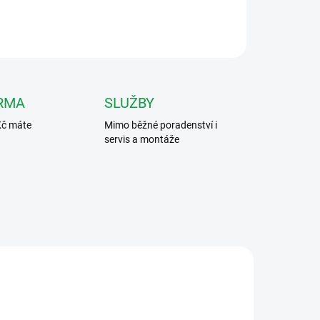
ZEPTAT SE
HLÍDAT
RMA
SLUŽBY
Kč máte
Mimo běžné poradenství i
servis a montáže
1-EU
DS-KH6000-E1
ARMA